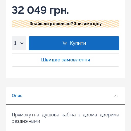
32 049 грн.
Знайшли дешевше? Знизимо ціну
Купити
1
2
Швидке замовлення
3
4
5
6
Опис
7
8
9
Прямокутна душова кабіна з двома дверима
Знайшли дешевше?
10
раздижными
Шановні клієнти нашого магазину! Якщо ви блукаючи