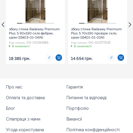
збоку стінка Radaway Premium
збоку стінка Radaway Premium
Plus S 90x190 скло фабрик,
Plus S 70x190 прозоре скло,
хром (33403-01-06N)
хром (33401-01-01N)
00-00194385
00-00277632
Код товару:
Код товару:
В наявності
В наявності
18 385 грн.
14 654 грн.
Про нас
Гарантія
Оплата та доставка
Питання та відповіді
Блог
Портфоліо
Співпраця з нами
Вакансії
Угода користувача
Політика конфіденційності