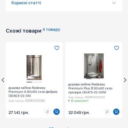
Корисні статті
Оновити капчу
Надіслати
4 товару
Схожі товари
В
душова кабіна Radaway
душова кабіна Radaway
Premium Plus B 90x90 скло
Premium A 90x90 скло фабрик
прозоре (30473-01-01N)
(30403-01-06)
RDW000011
Код товару:
RDW000316
Код товару:
В наявності
27 141 грн.
32 049 грн.