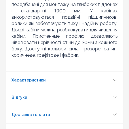
передбачені для монтажу на глибоких піддонах
Шановні клієнти нашого магазину! Якщо ви блукаючи
і стандартні 1900 мм. У кабінах
по інтернету знайшли ціну потрібного Вам товару
використовуються подвійні підшипникові
дешевше ніж у нас ... дайте нам знати, і ми будемо
ролики які забезпечують тиху і надійну роботу.
раді запропонувати вигіднішу для Вас ціну (за умови,
Двері кабіни можна розблокувати для чищення
що товар даної моделі повинен бути у конкурента в
наявності і ціна на даний товар в іншому інтернет-
кабіни. Пристенные профілю дозволяють
магазині актуальна і діюча)
нівелювати нерівності стіни до 20мм з кожного
боку. Доступні кольори скла: прозоре, сатин,
коричневе, графітове і фабрик.
Характеристики
Відгуки
Доставка і оплата