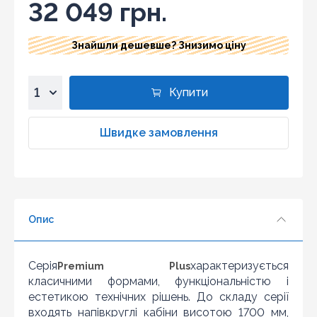
32 049 грн.
Знайшли дешевше? Знизимо ціну
Купити
1
2
Швидке замовлення
3
4
5
6
Опис
7
8
9
Серія
характеризується
Premium Plus
10
класичними формами, функціональністю і
естетикою технічних рішень. До складу серії
входять напівкруглі кабіни висотою 1700 мм,
Знайшли дешевше?