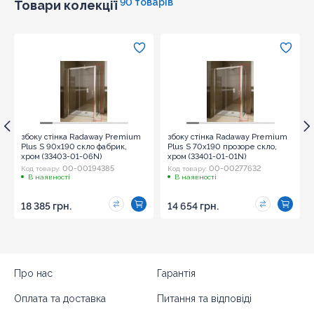
90 товарів
Товари колекції
збоку стінка Radaway Premium
збоку стінка Radaway Premium
Plus S 90x190 скло фабрик,
Plus S 70x190 прозоре скло,
хром (33403-01-06N)
хром (33401-01-01N)
00-00194385
00-00277632
Код товару:
Код товару:
В наявності
В наявності
18 385 грн.
14 654 грн.
Про нас
Гарантія
Оплата та доставка
Питання та відповіді