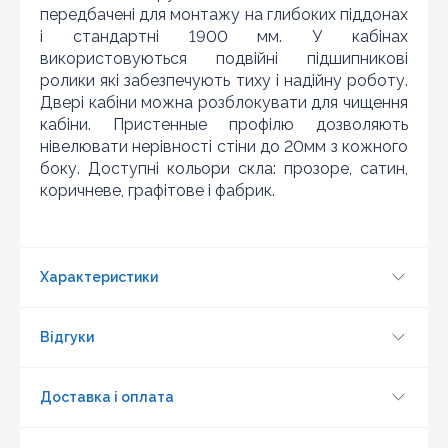
передбачені для монтажу на глибоких піддонах
Шановні клієнти нашого магазину! Якщо ви блукаючи
і стандартні 1900 мм. У кабінах
по інтернету знайшли ціну потрібного Вам товару
використовуються подвійні підшипникові
дешевше ніж у нас ... дайте нам знати, і ми будемо
раді запропонувати вигіднішу для Вас ціну (за умови,
ролики які забезпечують тиху і надійну роботу.
що товар даної моделі повинен бути у конкурента в
Двері кабіни можна розблокувати для чищення
наявності і ціна на даний товар в іншому інтернет-
кабіни. Пристенные профілю дозволяють
магазині актуальна і діюча)
нівелювати нерівності стіни до 20мм з кожного
боку. Доступні кольори скла: прозоре, сатин,
коричневе, графітове і фабрик.
Характеристики
Відгуки
Доставка і оплата