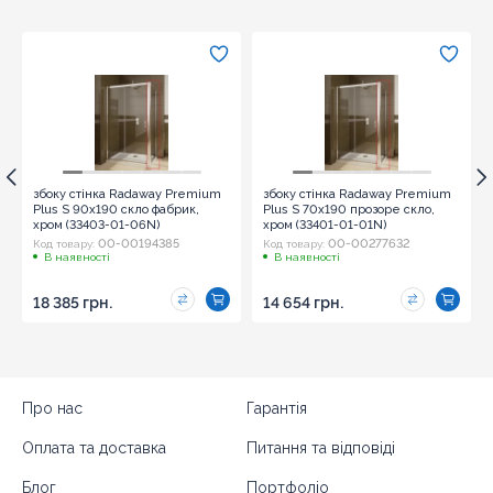
збоку стінка Radaway Premium
збоку стінка Radaway Premium
Plus S 90x190 скло фабрик,
Plus S 70x190 прозоре скло,
хром (33403-01-06N)
хром (33401-01-01N)
00-00194385
00-00277632
Код товару:
Код товару:
В наявності
В наявності
18 385 грн.
14 654 грн.
Про нас
Гарантія
Оплата та доставка
Питання та відповіді
Блог
Портфоліо