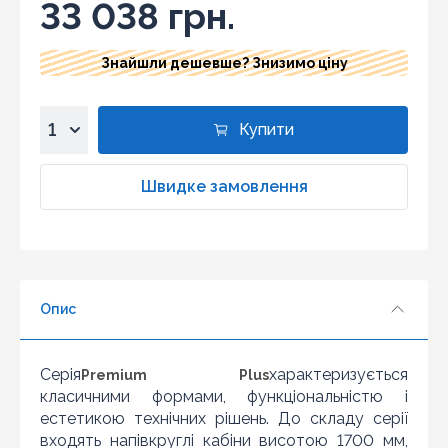
33 038 грн.
Знайшли дешевше? Знизимо ціну
Купити
1
2
Швидке замовлення
3
4
5
6
Опис
7
8
9
Серія
характеризується
Premium Plus
10
класичними формами, функціональністю і
естетикою технічних рішень. До складу серії
Знайшли дешевше?
входять напівкруглі кабіни висотою 1700 мм,