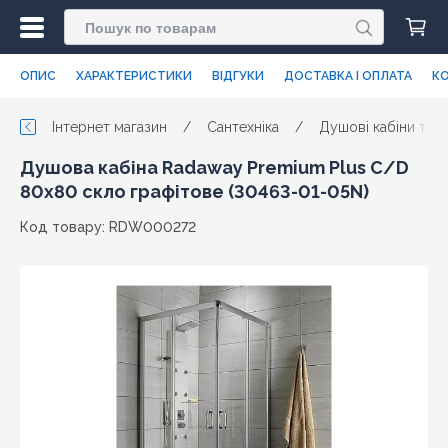
ОПИС
ХАРАКТЕРИСТИКИ
ВІДГУКИ
ДОСТАВКА І ОПЛАТА
КО
Інтернет магазин
/
Сантехніка
/
Душові кабіни та п
Душова кабіна Radaway Premium Plus C/D
80x80 скло графітове (30463-01-05N)
Код товару: RDW000272