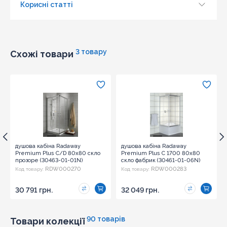
Корисні статті
Оновити капчу
Надіслати
3 товару
Схожі товари
душова кабіна Radaway
душова кабіна Radaway
Premium Plus C/D 80x80 скло
Premium Plus C 1700 80x80
прозоре (30463-01-01N)
скло фабрик (30461-01-06N)
RDW000270
RDW000283
Код товару:
Код товару:
30 791 грн.
32 049 грн.
90 товарів
Товари колекції