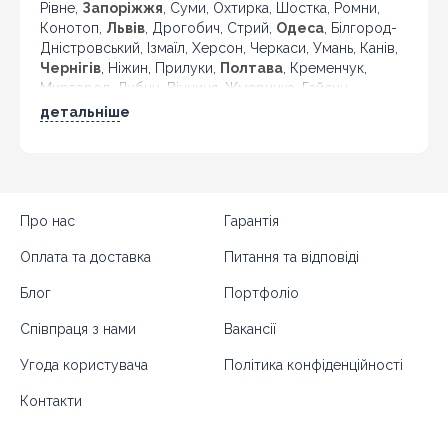
Рівне,
Запоріжжя
, Суми, Охтирка, Шостка, Ромни,
Конотоп,
Львів
, Дрогобич, Стрий,
Одеса
, Білгород-
Дністровський, Ізмаїл, Херсон, Черкаси, Умань, Канів,
Чернігів
, Ніжин, Прилуки,
Полтава
, Кременчук,
Миргород, Лубни, Вінниця, Жмеринка, Гайсин,
Бердичів, Житомир, Новоград-Волинський,
детальніше
Коростень,
Хмельницький
, Кам'янець-Подільський,
Івано-Франківськ, Калуш, Коломия, Рогатин,
Кіровоград, Олександрія, Тернопіль, Кременець,
Чортків,
Чернівці
, Кіцмань та інші міста України.
Про нас
Гарантія
Оплата та доставка
Питання та відповіді
Блог
Портфоліо
Співпраця з нами
Вакансії
Угода користувача
Політика конфіденційності
Контакти