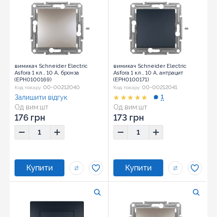
вимикач Schneider Electric
вимикач Schneider Electric
Asfora 1 кл., 10 А, бронза
Asfora 1 кл., 10 А, антрацит
(EPH0100169)
(EPH0100171)
00-00212040
00-00212041
Код товару:
Код товару:
Залишити відгук
1
Од вим:
шт
Од вим:
шт
Розмір:
71x71x43
Розмір:
71x71x43
176 грн
173 грн