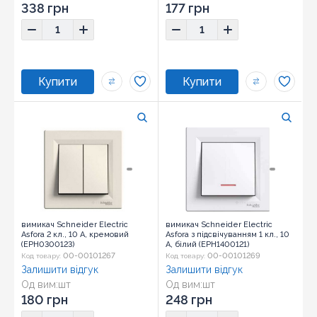
Розмір:
83х83х42
Розмір:
83х83х42
338 грн
177 грн
вимикач Schneider Electric
вимикач Schneider Electric
Asfora 2 кл., 10 А, кремовий
Asfora з підсвічуванням 1 кл., 10
(EPH0300123)
А, білий (EPH1400121)
00-00101267
00-00101269
Код товару:
Код товару:
Залишити відгук
Залишити відгук
Од вим:
шт
Од вим:
шт
Розмір:
83х83х42
Розмір:
83х83х42
180 грн
248 грн