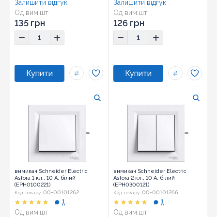
Залишити відгук
Залишити відгук
Од вим:
шт
Од вим:
шт
Розмір:
81,5х81,5х42
Розмір:
81,5х81,5х42
135 грн
126 грн
вимикач Schneider Electric
вимикач Schneider Electric
Asfora 1 кл., 10 А, білий
Asfora 2 кл., 10 А, білий
(EPH0100221)
(EPH0300121)
00-00101262
00-00101266
Код товару:
Код товару:
1
1
Од вим:
шт
Од вим:
шт