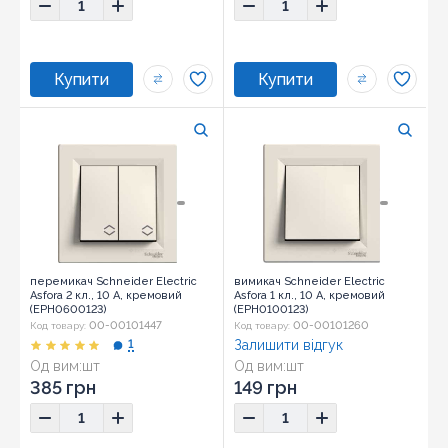
перемикач Schneider Electric
вимикач Schneider Electric
Asfora 2 кл., 10 А, кремовий
Asfora 1 кл., 10 А, кремовий
(EPH0600123)
(EPH0100123)
00-00101447
00-00101260
Код товару:
Код товару:
1
Залишити відгук
Од вим:
шт
Од вим:
шт
Розмір:
83х83х42
Розмір:
83х83х42
385 грн
149 грн