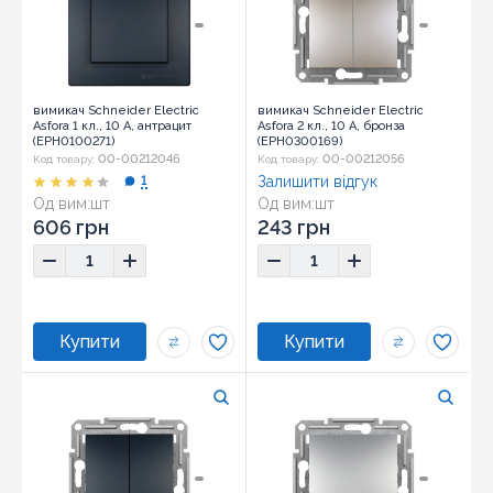
вимикач Schneider Electric
вимикач Schneider Electric
Asfora 1 кл., 10 А, антрацит
Asfora 2 кл., 10 А, бронза
(EPH0100271)
(EPH0300169)
00-00212046
00-00212056
Код товару:
Код товару:
1
Залишити відгук
Од вим:
шт
Од вим:
шт
Розмір:
83x83x43
Розмір:
71x71x43
606 грн
243 грн