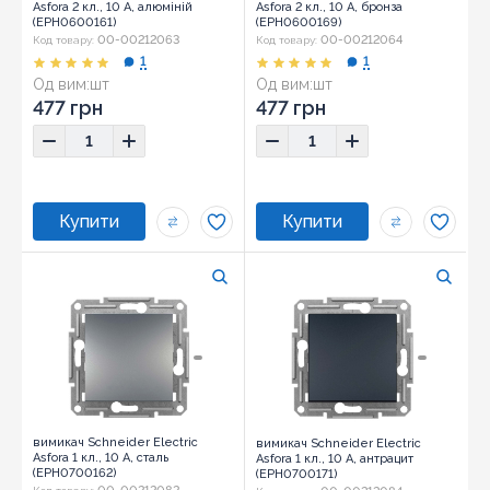
Asfora 2 кл., 10 А, алюміній
Asfora 2 кл., 10 А, бронза
(EPH0600161)
(EPH0600169)
00-00212063
00-00212064
Код товару:
Код товару:
1
1
Од вим:
шт
Од вим:
шт
Розмір:
71x71x43
Розмір:
71x71x43
477 грн
477 грн
вимикач Schneider Electric
вимикач Schneider Electric
Asfora 1 кл., 10 А, сталь
Asfora 1 кл., 10 А, антрацит
(EPH0700162)
(EPH0700171)