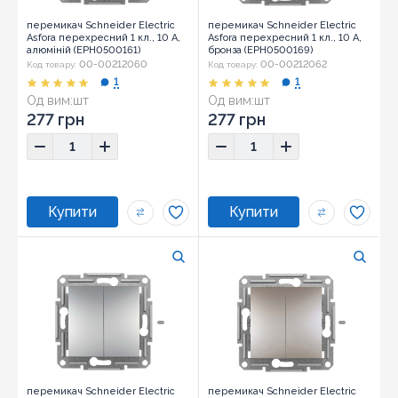
перемикач Schneider Electric
перемикач Schneider Electric
Asfora перехресний 1 кл., 10 А,
Asfora перехресний 1 кл., 10 А,
алюміній (EPH0500161)
бронза (EPH0500169)
00-00212060
00-00212062
Код товару:
Код товару:
1
1
Од вим:
шт
Од вим:
шт
Розмір:
71x71x43
Розмір:
71x71x43
277 грн
277 грн
перемикач Schneider Electric
перемикач Schneider Electric