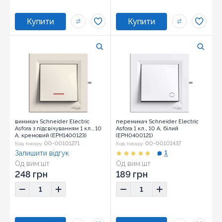
вимикач Schneider Electric
перемикач Schneider Electric
Asfora з підсвічуванням 1 кл., 10
Asfora 1 кл., 10 А, білий
А, кремовий (EPH1400123)
(EPH0400121)
00-00101271
00-00101437
Код товару:
Код товару:
Залишити відгук
1
Од вим:
шт
Од вим:
шт
Розмір:
83х83х42
Розмір:
83х83х42
248 грн
189 грн