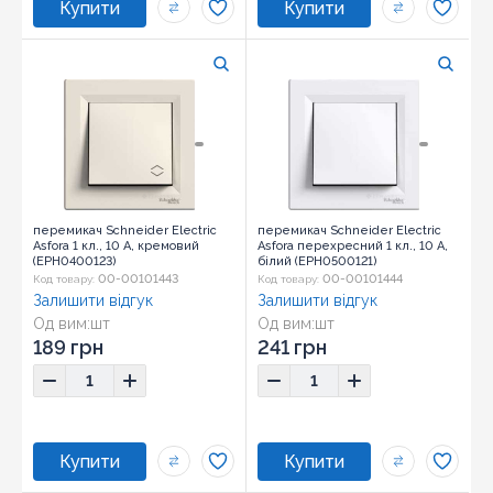
перемикач Schneider Electric
перемикач Schneider Electric
Asfora 1 кл., 10 А, кремовий
Asfora перехресний 1 кл., 10 А,
(EPH0400123)
білий (EPH0500121)
00-00101443
00-00101444
Код товару:
Код товару:
Залишити відгук
Залишити відгук
Од вим:
шт
Од вим:
шт
Розмір:
83х83х42
Розмір:
83х83х42
189 грн
241 грн