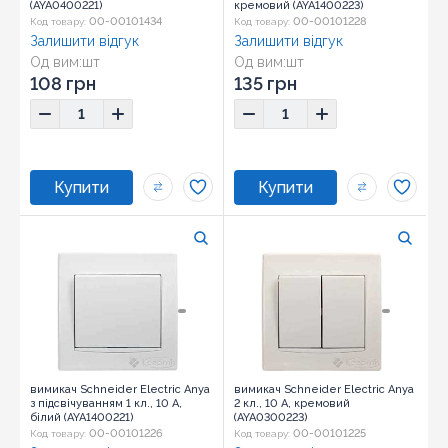
(AYA0400221)
кремовий (AYA1400223)
00-00101434
00-00101228
Код товару:
Код товару:
Залишити відгук
Залишити відгук
Од вим:
шт
Од вим:
шт
Розмір:
81,5х81,5х42
Розмір:
81,5х81,5х42
108 грн
135 грн
вимикач Schneider Electric Anya
вимикач Schneider Electric Anya
з підсвічуванням 1 кл., 10 А,
2 кл., 10 А, кремовий
білий (AYA1400221)
(AYA0300223)
00-00101226
00-00101225
Код товару:
Код товару: