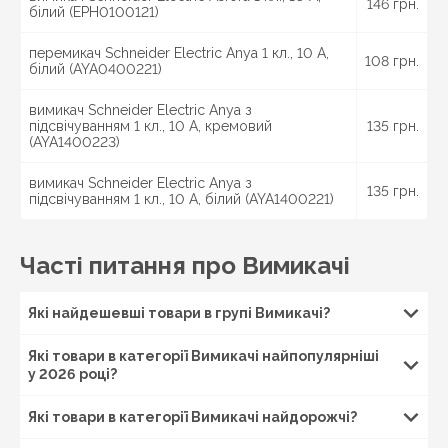
Принцип дії вимикачів
146 грн.
білий (EPH0100121)
Найпростіший одноклавішний вимикач відрізняється
перемикач Schneider Electric Anya 1 кл., 10 А,
конструкцією, що складається з декількох основних
108 грн.
білий (AYA0400221)
елементів:
вимикач Schneider Electric Anya з
робочий механізм;
підсвічуванням 1 кл., 10 А, кремовий
135 грн.
елементи захисту (найчастіше з пластика).
(AYA1400223)
Клавіша та рамка — важливі захисні елементи. Подача
вимикач Schneider Electric Anya з
електрики в мережу здійснюється за допомогою
135 грн.
підсвічуванням 1 кл., 10 А, білий (AYA1400221)
натискання на клавішу. Під клавішею вимикача
розташована рамка, яка може фіксуватися або на
засувках, або ж на двох гвинтах. Робочий механізм з
Часті питання про Вимикачі
приводом клавіші знаходиться безпосередньо під
рамкою.
Які найдешевші товари в групі Вимикачі?
Існує кілька варіантів кріплення робочого механізму
— на розпірних лапках та спеціальних гвинтах. Якщо
вимикач має перший тип кріплення, то з боків
Які товари в категорії Вимикачі найпопулярніші
у 2026 році?
конструкції можна знайти дві лапки, які при
закручуванні гвинтів розсуваються, впираються в
стінки підрозетника і так відбувається фіксація
Які товари в категорії Вимикачі найдорожчі?
вироби. Як правило, вимикачі мають дві клеми — до