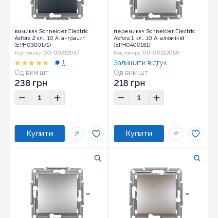
вимикач Schneider Electric
перемикач Schneider Electric
Asfora 2 кл., 10 А, антрацит
Asfora 1 кл., 10 А, алюміній
(EPH0300171)
(EPH0400161)
00-00212057
00-00212059
Код товару:
Код товару:
1
Залишити відгук
Од вим:
шт
Од вим:
шт
Розмір:
71x71x43
Розмір:
71x71x43
238 грн
218 грн