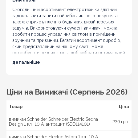
Сьогоднішній асортимент електротехніки здатний
задовольнити запити найвибагливішого покупця, а
також сприяє втіленню будь-яких дизайнерських
задумів. Використовуючи сучасні вимикачі, можна
зробити процес управління світлом в приміщенні
зручним та приємним. Багатий асортимент виробів,
який представлений на нашому сайті, може
потребувати певних знань, щоб вибрати оптимальний
варіант, для чого варто ознайомитися з технічними
детальніше
характеристиками та детально розглянути фото.
Також можна зв'язатися з нашими співробітниками
телефоном та отримати безкоштовну консультацію з
питань вибору, установки та експлуатації тих чи інших
вимикачів.
Ціни на Вимикачі (Серпень 2026)
Сучасним вимикачем заведено називати пристрій,
який служить для замикання та розмикання
Товар
Ціна
електричного кола за допомогою контактів. Саме
тому зовнішній вигляд продукції не є першочерговим
вимикач Schneider Schneider Electric Sedna
239 грн.
фактором, що впливає на вибір. Орієнтуватися треба
Design 1 кл., 10 А, антрацит (SDD114101)
на технічні характеристики вимикачів.
вимикач Schneider Electric Asfora 1 кл., 10 А,