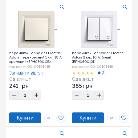
перемикач Schneider Electric
перемикач Schneider Electric
Asfora перехресний 1 кл., 10 А,
Asfora 2 кл., 10 А, білий
кремовий (EPH0500123)
(EPH0600121)
00-00101445
00-00101446
Код товару:
Код товару:
Залишити відгук
2
Од вим:
шт
Од вим:
шт
Розмір:
83х83х42
Розмір:
83х83х42
241 грн
385 грн