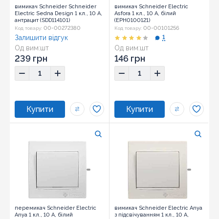
вимикач Schneider Schneider
вимикач Schneider Electric
Electric Sedna Design 1 кл., 10 А,
Asfora 1 кл., 10 А, білий
антрацит (SDD114101)
(EPH0100121)
00-00272380
00-00101256
Код товару:
Код товару:
Залишити відгук
1
Од вим:
шт
Од вим:
шт
Розмір:
73х73х37
Розмір:
83х83х42
239 грн
146 грн
перемикач Schneider Electric
вимикач Schneider Electric Anya
Anya 1 кл., 10 А, білий
з підсвічуванням 1 кл., 10 А,