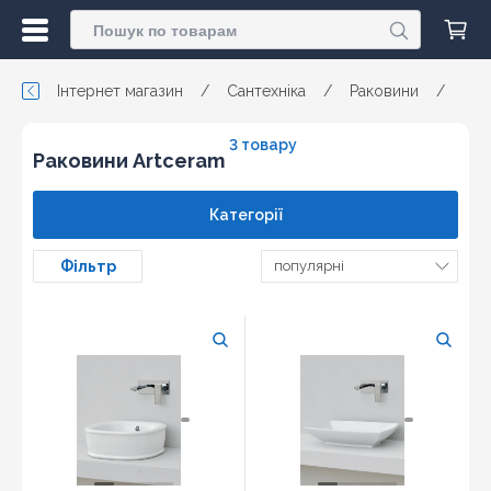
Інтернет магазин
/
Сантехніка
/
Раковини
/
3 товару
Раковини Artceram
Категорії
Фільтр
популярні