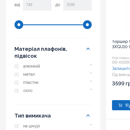
від
до
торшер G
3XGU10 
Матеріал плафонів,
підвісок
Код товару
00-0029
алюміній
*
Залишити
метал
*
Од вим:
ш
пластик
*
3599 г
скло
*
Тип вимикача
на шнурі
*