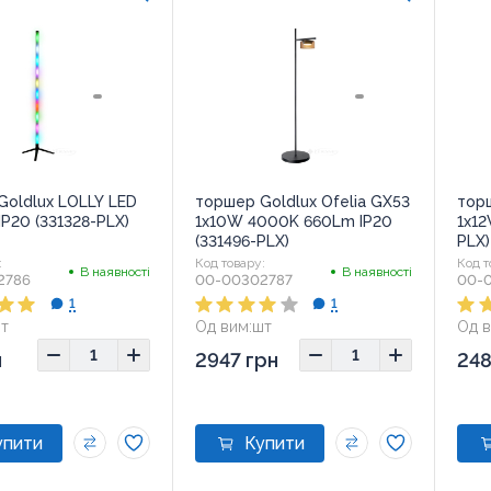
Goldlux LOLLY LED
торшер Goldlux Ofelia GX53
торш
P20 (331328-PLX)
1x10W 4000K 660Lm IP20
1x12
(331496-PLX)
PLX)
:
Код товару:
Код т
В наявності
В наявності
2786
00-00302787
00-
1
1
т
Од вим:
шт
Од в
н
2947 грн
248