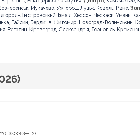
Дніпро
, Бориспіль, Біла Церква, Славутич,
, Кам\'янське,
За
 Вознесенськ, Мукачево, Ужгород, Луцьк, Ковель, Рівне,
Білгород-Дністровський, Ізмаїл, Херсон, Черкаси, Умань, Ка
инка, Гайсин, Бердичів, Житомир, Новоград-Волинський, 
ия, Рогатин, Кіровоград, Олександрія, Тернопіль, Кременец
026)
20 (330093-PLX)