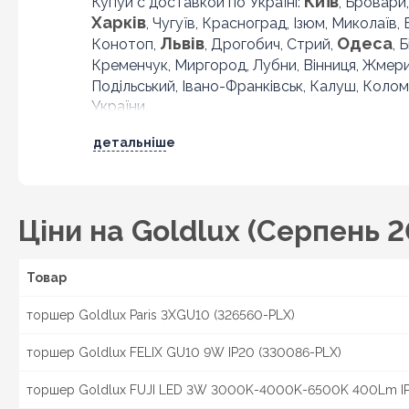
Київ
Купуй с доставкой по Україні:
, Бровари
Харків
, Чугуїв, Красноград, Ізюм, Миколаїв,
Львів
Одеса
Конотоп,
, Дрогобич, Стрий,
, 
Кременчук, Миргород, Лубни, Вінниця, Жмер
Подільський, Івано-Франківськ, Калуш, Колом
України.
детальніше
Ціни на Goldlux (Серпень 2
Товар
торшер Goldlux Paris 3XGU10 (326560-PLX)
торшер Goldlux FELIX GU10 9W IP20 (330086-PLX)
торшер Goldlux FUJI LED 3W 3000K-4000K-6500K 400Lm IP