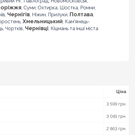
 Кривий Ріг, Павлоград, Новомосковськ,
поріжжя
, Суми, Охтирка, Шостка, Ромни,
Чернігів
Полтава
нів,
, Ніжин, Прилуки,
,
Хмельницький
Коростень,
, Кам'янець-
Чернівці
ь, Чортків,
, Кіцмань та інші міста
Ціна
3 599 грн.
3 081 грн.
2 863 грн.