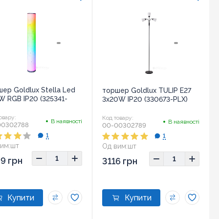
ер Goldlux Stella Led
торшер Goldlux TULIP E27
W RGB IP20 (325341-
3x20W IP20 (330673-PLX)
овару:
Код товару:
В наявності
В наявності
00302788
00-00302789
1
1
им:
шт
Од вим:
шт
9 грн
3116 грн