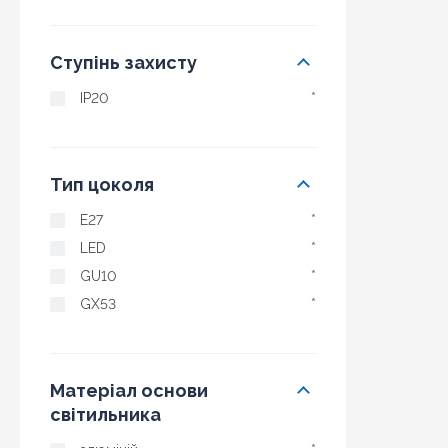
Ступінь захисту
IP20
*
Тип цоколя
E27
*
LED
*
GU10
*
GX53
*
Матеріал основи
світильника