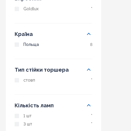
Goldlux
*
Країна
Польща
8
Тип стійки торшера
стовп
*
Кількість ламп
1 шт
*
3 шт
*