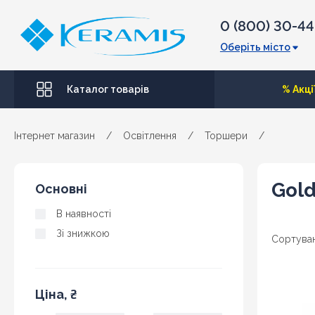
0 (800) 30-4
Оберіть місто
Каталог товарів
% Акці
Інтернет магазин
/
Освітлення
/
Торшери
/
Gold
Основні
В наявності
Зі знижкою
Сортуван
Ціна, ₴