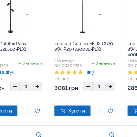
oldlux Paris
торшер Goldlux FELIX GU10
торш
(326560-PLX)
9W IP20 (330086-PLX)
3W 
400
:
Код товару:
Код т
В наявності
В наявності
3779
00-00302783
00-
 відгук
1
т
Од вим:
шт
Од в
рн
3081 грн
286