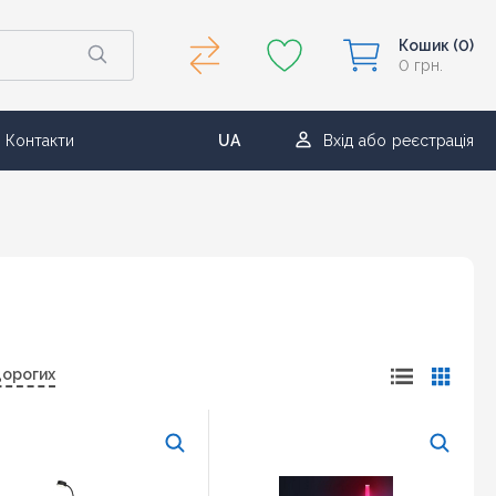
Кошик
(0)
0 грн.
Контакти
UA
Вхід
або
реєстрація
RU
дорогих