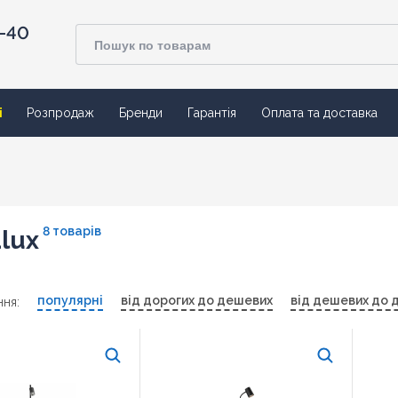
4-40
ї
Розпродаж
Бренди
Гарантія
Оплата та доставка
8 товарів
lux
популярні
від дорогих до дешевих
від дешевих до 
ня: