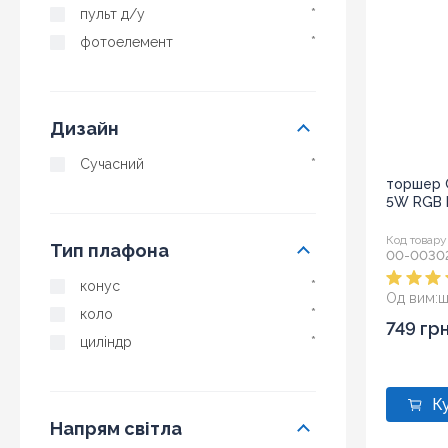
пульт д/у
*
фотоелемент
*
Дизайн
Сучасний
*
торшер 
5W RGB I
Код товару
Тип плафона
00-0030
конус
*
Од вим:
ш
коло
*
749 гр
циліндр
*
Напрям світла