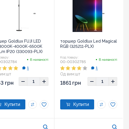
ер Goldlux FUJI LED
торшер Goldlux Led Magical
3000K-4000K-6500K
RGB (325211-PLX)
Lm IP20 (330093-PLX)
овару:
Код товару:
В наявності
В наявності
00302784
00-00302785
1
1
им:
шт
Од вим:
шт
3 грн
1861 грн