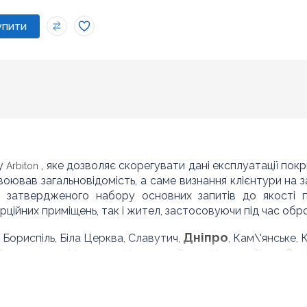
у
, яке дозволяє скорегувати дані експлуатації покри
Arbiton
авоював загальновідомість, а саме визнання клієнтури на
з затвердженого набору основних запитів до якості п
ційних приміщень, так і жител, застосовуючи під час обро
Дніпро
, Бориспіль, Біла Церква, Славутич,
, Кам\'янське,
За
 Вознесенськ, Мукачево, Ужгород, Луцьк, Ковель, Рівне,
Білгород-Дністровський, Ізмаїл, Херсон, Черкаси, Умань, Ка
инка, Гайсин, Бердичів, Житомир, Новоград-Волинський, 
ия, Рогатин, Кіровоград, Олександрія, Тернопіль, Кременец