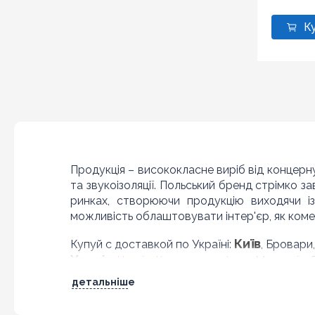
Продукція – висококласне виріб від концерн
та звукоізоляції. Польський бренд стрімко з
ринках, створюючи продукцію виходячи і
можливість облаштовувати інтер'єр, як комер
Київ
Купуй с доставкой по Україні:
, Бровари
Харків
, Чугуїв, Красноград, Ізюм, Миколаїв,
Львів
Одеса
Конотоп,
, Дрогобич, Стрий,
, 
детальніше
Кременчук, Миргород, Лубни, Вінниця, Жмер
Подільський, Івано-Франківськ, Калуш, Колом