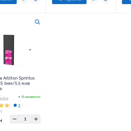
а Arbiton Sprintus
S 5мм/5.5 м.кв
а
:
В наявності
9093
1
т
н