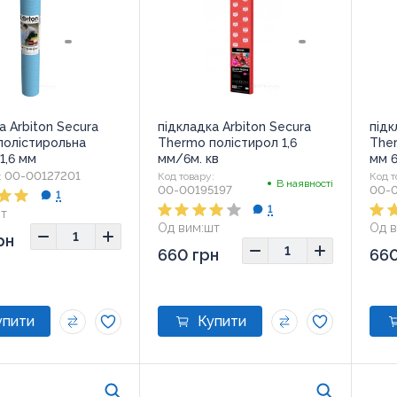
а Arbiton Secura
підкладка Arbiton Secura
підк
полістирольна
Thermo полістирол 1,6
Ther
1,6 мм
мм/6м. кв
мм 6
00-00127201
:
Код товару:
Код т
В наявності
00-00195197
00-
1
1
т
Од вим:
шт
Од в
рн
660 грн
660