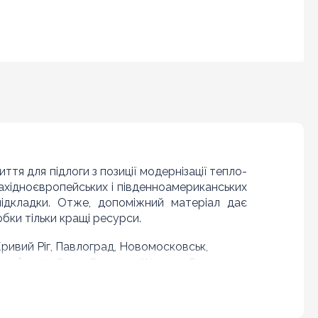
ття для підлоги з позиції модернізації тепло-
 західноєвропейських і південноамериканських
ідкладки. Отже, допоміжний матеріал дає
бки тільки кращі ресурси.
 Кривий Ріг, Павлоград, Новомосковськ,
поріжжя
, Суми, Охтирка, Шостка, Ромни,
Чернігів
Полтава
нів,
, Ніжин, Прилуки,
,
Хмельницький
Коростень,
, Кам'янець-
Чернівці
ь, Чортків,
, Кіцмань та інші міста