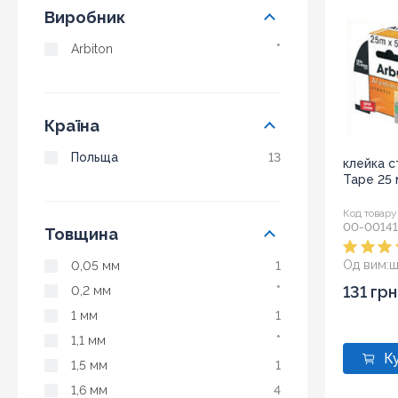
Виробник
Arbiton
*
Країна
Польща
13
клейка ст
Tape 25 м
Код товару
00-00141
Товщина
Од вим:
ш
0,05 мм
1
131 грн
0,2 мм
*
1 мм
1
1,1 мм
*
1,5 мм
1
1,6 мм
4