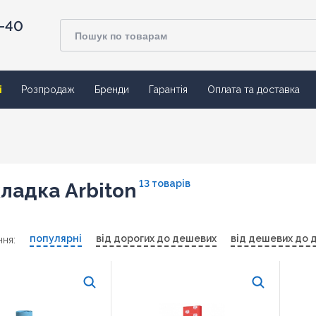
4-40
ї
Розпродаж
Бренди
Гарантія
Оплата та доставка
13 товарів
ладка Arbiton
популярні
від дорогих до дешевих
від дешевих до 
ня: