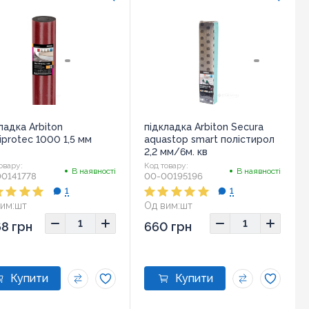
ладка Arbiton
підкладка Arbiton Secura
iprotec 1000 1,5 мм
aquastop smart полістирол
2,2 мм/6м. кв
овару:
Код товару:
В наявності
В наявності
0141778
00-00195196
1
1
им:
шт
Од вим:
шт
8 грн
660 грн