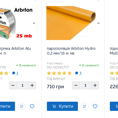
річка Arbiton Alu
пароізоляція Arbiton Hydro
підк
. п.
0,2 мм/15 м. кв.
Mult
:
Код товару:
Код т
В наявності
В наявності
779
00-00141777
00-0
1
3
т
Од вим:
шт
Од в
710 грн
226