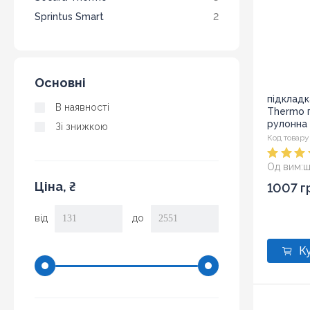
Sprintus Smart
2
Основні
підкладк
В наявності
Thermo 
рулонна 
Зі знижкою
Код товару
Од вим:
ш
Ціна, ₴
1007 г
від
до