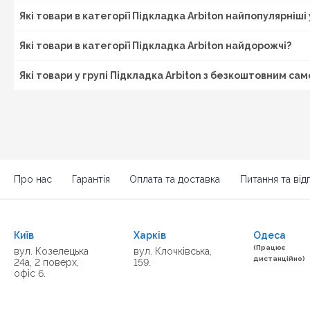
Які товари в категорії Підкладка Arbiton найпопулярніші 
Які товари в категорії Підкладка Arbiton найдорожчі?
Які товари у групі Підкладка Arbiton з безкоштовним са
Про нас
Гарантія
Оплата та доставка
Питання та відп
Київ
Харків
Одеса
(Працює
вул. Козелецька
вул. Клочківська,
дистанційно)
24а, 2 поверх,
159.
офіс 6.