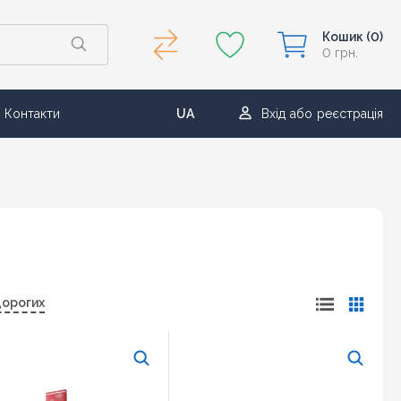
Кошик
(0)
0 грн.
Контакти
UA
Вхід
або
реєстрація
RU
дорогих