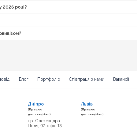
у 2026 році?
мовивізом?
овіді
Блог
Портфоліо
Співпраця з нами
Вакансії
Дніпро
Львів
(Працює
(Працює
дистанційно)
дистанційно)
пр. Олександра
Поля, 97, офіс 13.