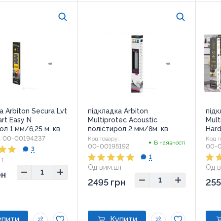
а Arbiton Secura Lvt
підкладка Arbiton
підк
art Easy N
Multiprotec Acoustic
Mult
ол 1 мм/6,25 м. кв
полістирол 2 мм/8м. кв
Hard
00-00194237
:
Код товару:
Код т
В наявності
00-00195192
00-
3
1
т
Од вим:
шт
Од в
рн
2495 грн
255