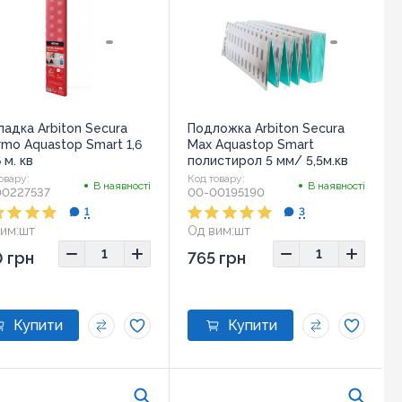
ладка Arbiton Secura
Подложка Arbiton Secura
mo Aquastop Smart 1,6
Max Aquastop Smart
 м. кв
полистирол 5 мм/ 5,5м.кв
овару:
Код товару:
В наявності
В наявності
00227537
00-00195190
1
3
им:
шт
Од вим:
шт
 грн
765 грн