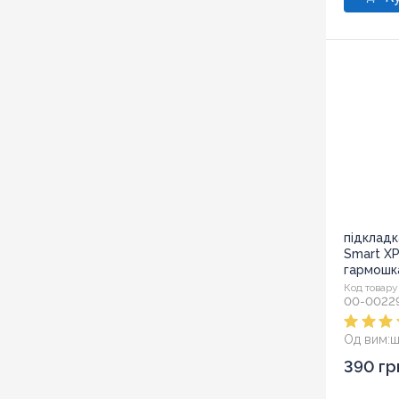
підкладк
Smart XP
гармошк
Код товару
00-0022
Од вим:
ш
390 гр