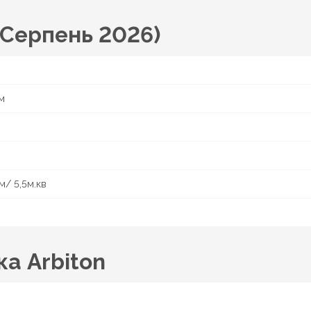
 (Серпень 2026)
м
м/ 5,5м.кв
ка Arbiton