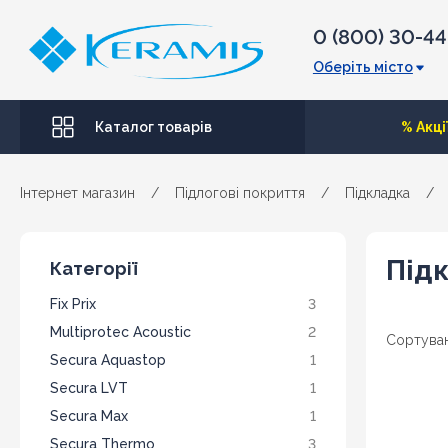
0 (800) 30-4
Оберіть місто
Каталог товарів
% Акці
Інтернет магазин
/
Підлогові покриття
/
Підкладка
/
Підк
Категорії
Fix Prix
3
Multiprotec Acoustic
2
Сортуван
Secura Aquastop
1
Secura LVT
1
Secura Max
1
Secura Thermo
3