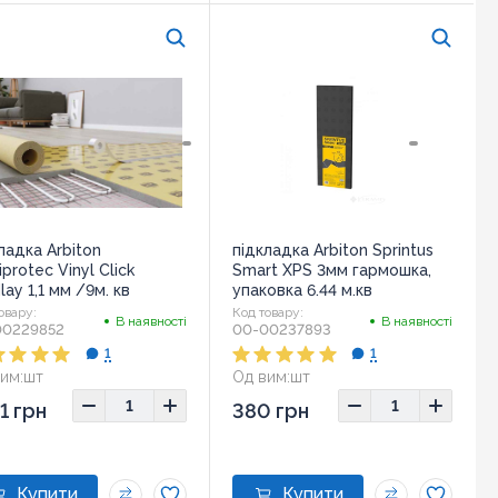
ладка Arbiton
підкладка Arbiton Sprintus
iprotec Vinyl Click
Smart XPS 3мм гармошка,
lay 1,1 мм /9м. кв
упаковка 6.44 м.кв
овару:
Код товару:
В наявності
В наявності
00229852
00-00237893
1
1
им:
шт
Од вим:
шт
1 грн
380 грн