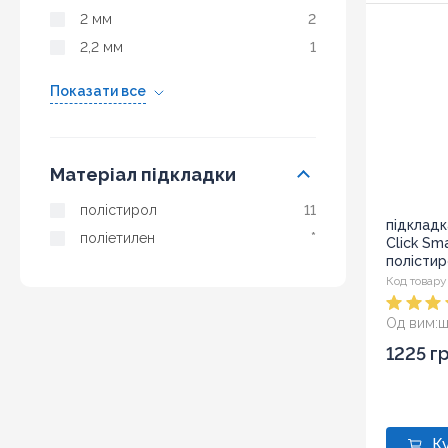
2 мм
2
2,2 мм
1
Показати все
Матеріал підкладки
полістирол
11
підкладк
поліетилен
*
Click Sm
полістир
Код товару
Од вим:
ш
1225 г