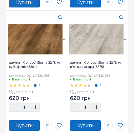
ламінат Kronopol Sigma 32/8 мм
ламінат Kronopol Sigma 32/8 мм
дуб офелія (5381)
в'яз кассандра (5375)
00-00130265
00-00130264
Код товару:
Код товару:
В наявності
В наявності
1
1
Од вим:
м.кв.
Од вим:
м.кв.
620 грн
620 грн