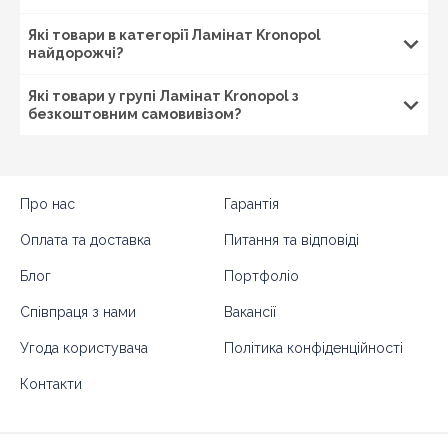
Які товари в категорії Ламінат Kronopol
найдорожчі?
Які товари у групі Ламінат Kronopol з
безкоштовним самовивізом?
Про нас
Гарантія
Купуй с доставкой по Україні:
Київ
, Бровари,
Оплата та доставка
Питання та відповіді
Бориспіль, Біла Церква, Славутич,
Дніпро
,
Блог
Портфоліо
Кам\'янське, Кривий Ріг, Павлоград, Новомосковськ,
Харків
, Чугуїв, Красноград, Ізюм, Миколаїв,
Співпраця з нами
Вакансії
Вознесенськ, Мукачево, Ужгород, Луцьк, Ковель,
Рівне,
Запоріжжя
, Суми, Охтирка, Шостка, Ромни,
Угода користувача
Політика конфіденційності
Конотоп,
Львів
, Дрогобич, Стрий,
Одеса
, Білгород-
Дністровський, Ізмаїл, Херсон, Черкаси, Умань, Канів,
Контакти
Чернігів
, Ніжин, Прилуки,
Полтава
, Кременчук,
Миргород, Лубни, Вінниця, Жмеринка, Гайсин,
Бердичів, Житомир, Новоград-Волинський,