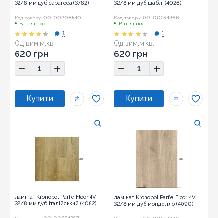
32/8 мм дуб сарагоса (3782)
32/8 мм дуб шаблі (4026)
00-00206540
00-00254366
Код товару:
Код товару:
В наявності
В наявності
1
1
Од вим:
м.кв.
Од вим:
м.кв.
620 грн
620 грн
ламінат Kronopol Parfe Floor 4V
ламінат Kronopol Parfe Floor 4V
32/8 мм дуб італійський (4082)
32/8 мм дуб монделло (4090)