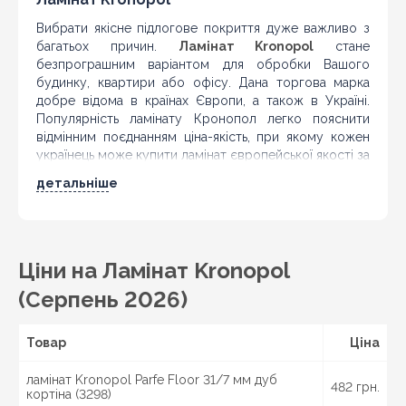
Вибрати якісне підлогове покриття дуже важливо з
багатьох причин.
Ламінат Kronopol
стане
безпрограшним варіантом для обробки Вашого
будинку, квартири або офісу. Дана торгова марка
добре відома в країнах Європи, а також в Україні.
Популярність ламінату Кронопол легко пояснити
відмінним поєднанням ціна-якість, при якому кожен
українець може купити ламінат європейської якості за
доступною ціною.
детальніше
Виробничі потужності Kronopol розташовуються в
Польщі, компанія є частиною швейцарського
концерну Swiss Krono Group – найбільшого
виробника підлогових покриттів в Європі. Продукція
Ціни на Ламінат Kronopol
Кронопол випускається у відповідності зі строгими
європейськими стандартами екологічності і якості.
(Серпень 2026)
Купити ламінат Кронопол
Товар
Ціна
Про дизайні підлогових покриттів Kronopol можна
говорити нескінченно. Щорічно створюються нові
ламінат Kronopol Parfe Floor 31/7 мм дуб
колекції, які радують око стильним і неповторним
482 грн.
кортіна (3298)
зовнішнім виглядом. При цьому всі вони