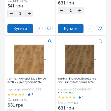
Од вим:
м.кв.
631 грн
541 грн
ламінат Kronopol Excellence
ламінат Kronopol Excellence
32/8 мм дуб дублін (2597)
32/8 мм дуб палений (2740)
00-00101099
00-00101100
Код товару:
Код товару:
В наявності
1
1
Од вим:
м.кв.
Од вим:
м.кв.
631 грн
631 грн