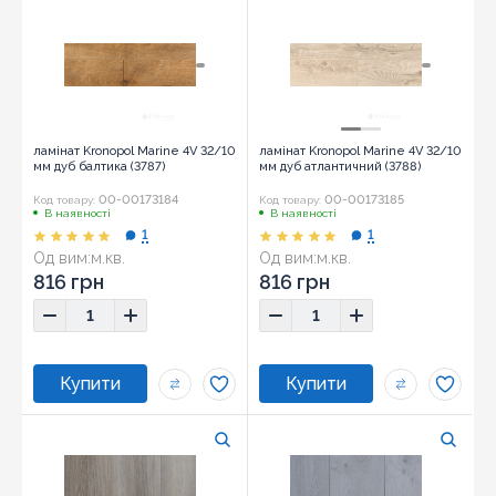
ламінат Kronopol Marine 4V 32/10
ламінат Kronopol Marine 4V 32/10
мм дуб балтика (3787)
мм дуб атлантичний (3788)
00-00173184
00-00173185
Код товару:
Код товару:
В наявності
В наявності
1
1
Од вим:
м.кв.
Од вим:
м.кв.
816 грн
816 грн