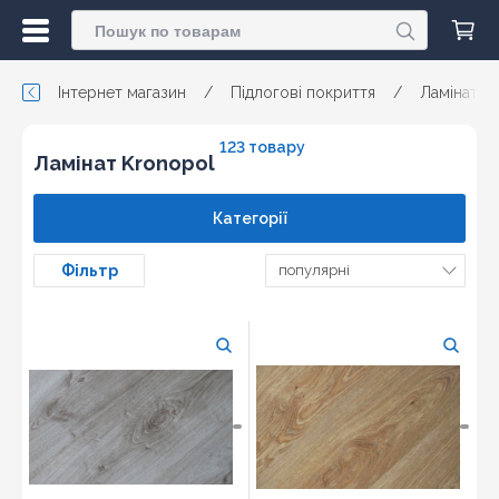
Інтернет магазин
/
Підлогові покриття
/
Ламінат
123 товару
Ламінат Kronopol
Категорії
Фільтр
популярні