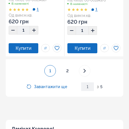
00-00254367
00-00254370
Код товару:
Код товару:
В наявності
В наявності
1
1
Од вим:
м.кв.
Од вим:
м.кв.
620 грн
620 грн
1
2
Завантажити ще
1
з
5
Ламінат Kronopol