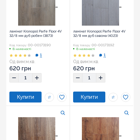
ламінат Kronopol Parfe Floor 4V
ламінат Kronopol Parfe Floor 4V
32/8 мм дуб робен (3873)
32/8 мм дуб савона (4023)
00-00173190
00-00173192
Код товару:
Код товару:
В наявності
В наявності
1
1
Од вим:
м.кв.
Од вим:
м.кв.
620 грн
620 грн