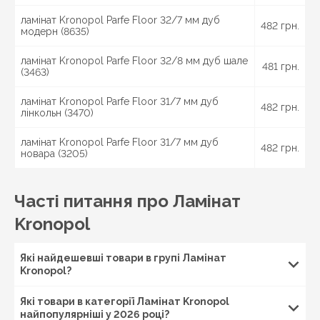
характеризуються виразною поверхнею, яка
ламінат Kronopol Parfe Floor 32/7 мм дуб
ретельно опрацьовується на спеціальному обладнанні
482 грн.
модерн (8635)
і максимально точно повторює текстуру
натурального дерева. Для оформлення ламінованих
ламінат Kronopol Parfe Floor 32/8 мм дуб шале
481 грн.
панелей використовуються як класичні текстури
(3463)
дуба, бука, ясеня, горіха, так і екзотичних порід
дерева. Забарвлення при цьому можуть бути
ламінат Kronopol Parfe Floor 31/7 мм дуб
482 грн.
найрізноманітнішими – від вибілених і світло-бежевих
лінкольн (3470)
до графітово-сірих і насичених коричневих тонів.
ламінат Kronopol Parfe Floor 31/7 мм дуб
Не тільки зовнішнім виглядом славляться ламінована
482 грн.
новара (3205)
підлога Kronopol. Простота експлуатації – один з
головних переваг покриттів цієї марки. По-перше,
спеціально розроблена технологія укладання Twin
Часті питання про Ламінат
Clic дозволяє укласти ламінат своїми руками, не
володіючи великим досвідом і спеціальними
Kronopol
знаннями. По-друге, за ламінатом Кронопол зовсім
неважко доглядати. Він стійкий до вологи і механічних
Які найдешевші товари в групі Ламінат
пошкоджень. Досить протерти підлоги вологою
Kronopol?
губкою або м'якою ганчіркою, щоб очистити
поверхню.
Які товари в категорії Ламінат Kronopol
найпопулярніші у 2026 році?