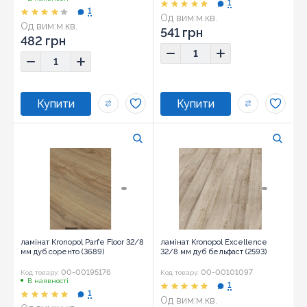
1
1
Од вим:
м.кв.
Од вим:
м.кв.
541 грн
482 грн
ламінат Kronopol Parfe Floor 32/8
ламінат Kronopol Excellence
мм дуб соренто (3689)
32/8 мм дуб бельфаст (2593)
00-00195176
00-00101097
Код товару:
Код товару:
В наявності
1
1
Од вим:
м.кв.