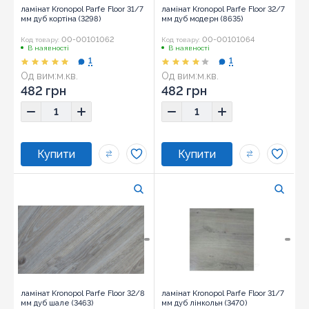
ламінат Kronopol Parfe Floor 31/7
ламінат Kronopol Parfe Floor 32/7
мм дуб кортіна (3298)
мм дуб модерн (8635)
00-00101062
00-00101064
Код товару:
Код товару:
В наявності
В наявності
1
1
Од вим:
м.кв.
Од вим:
м.кв.
482 грн
482 грн
ламінат Kronopol Parfe Floor 32/8
ламінат Kronopol Parfe Floor 31/7
мм дуб шале (3463)
мм дуб лінкольн (3470)