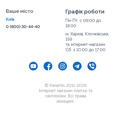
Коростень,
Хмельницький
, Кам'янець-Подільський,
Івано-Франківськ, Калуш, Коломия, Рогатин,
Ваше місто
Графік роботи
Кіровоград, Олександрія, Тернопіль, Кременець,
Київ
Пн-Пт: с 09:00 до
Чортків,
Чернівці
, Кіцмань та інші міста України.
18:00
0 (800) 30-44-40
м. Харків, Клочківська,
159
та інтернет-магазин:
Сб: з 10:00 до 17:00
© Keramis 2011-2026
Інтернет магазин плитки та
сантехніки. Всі права
захищені..