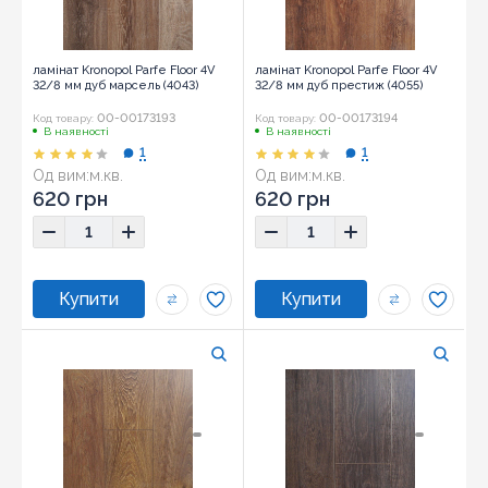
ламінат Kronopol Parfe Floor 4V
ламінат Kronopol Parfe Floor 4V
32/8 мм дуб марсель (4043)
32/8 мм дуб престиж (4055)
00-00173193
00-00173194
Код товару:
Код товару:
В наявності
В наявності
1
1
Од вим:
м.кв.
Од вим:
м.кв.
620 грн
620 грн