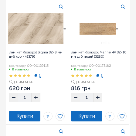
ламінат Kronopol Sigma 32/8 мм
ламінат Kronopol Marine 4V 32/10
дуб корін (5379)
мм дуб тихий (3280)
00-00129115
00-00173182
Код товару:
Код товару:
В наявності
В наявності
1
1
Од вим:
м.кв.
Од вим:
м.кв.
620 грн
816 грн