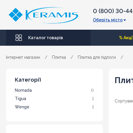
0 (800) 30-4
Оберіть місто
Каталог товарів
% Акці
Інтернет магазин
/
Плитка
/
Плитка для підлоги
/
Плит
Категорії
Nomada
0
Tigua
1
Сортуван
Wenge
1