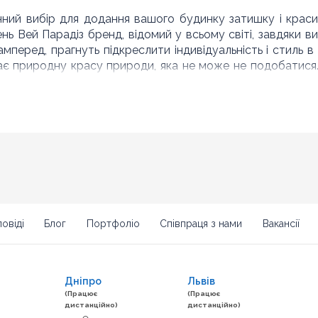
нний вибір для додання вашого будинку затишку і краси 
нь Вей Парадіз бренд, відомий у всьому світі, завдяки в
амперед, прагнуть підкреслити індивідуальність і стиль в 
жає природну красу природи, яка не може не подобатис
 підлоги My Way Paradyz
сті виготовленої продукції, її дизайну і функціональност
ть краще. Стиль інтер'єру надає використання натуральн
родумані до дрібниць, непомітна краса і шарм в класичному
radyz, виробники використовують і технологію цифро
позичені у природи.
овіді
Блог
Портфоліо
Співпраця з нами
Вакансії
им контролем якості і тільки на самому сучасному облад
Дніпро
Львів
(Працює
(Працює
дистанційно)
дистанційно)