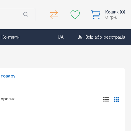
Кошик
(0)
0 грн.
Контакти
UA
Вхід
або
реєстрація
RU
 товару
дорогих