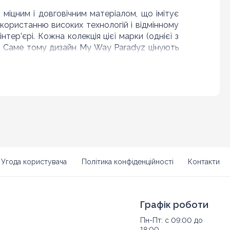
міцним і довговічним матеріалом, що імітує
икористанню високих технологій і відмінному
інтер'єрі. Кожна колекція цієї марки (однієї з
я. Саме тому дизайн My Way Paradyz цінують
і. Завищені вимоги до продукції пред'являють
их матеріалів і високих технологій, а також
 розумінні цих слів притаманні всім лініям My
вого друку, для того щоб якомога точніше
Угода користувача
Політика конфіденційності
Контакти
нанні з найбільш модерновим технологій.
Графік роботи
Пн-Пт: с 09:00 до
18:00