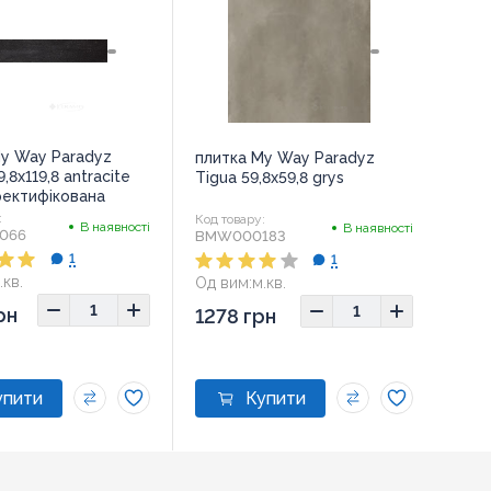
My Way Paradyz
плитка My Way Paradyz
,8x119,8 antracite
Tigua 59,8x59,8 grys
ректифікована
:
Код товару:
В наявності
В наявності
066
BMW000183
1
1
.кв.
Од вим:
м.кв.
,8x119,8
Розмір:
59.8x59.8
рн
1278 грн