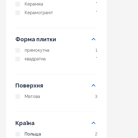
Кераміка
*
Керамограніт
*
Форма плитки
прямокутна
1
квадратна
*
Поверхня
Матова
3
Країна
Польща
2