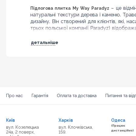
– це відмі
Підлогова плитка My Way Paradyz
натуральні текстури дерева і каменю. Траве
дизайну. Він створений для клієнтів, які, нас
трьох польської компанії Paradyz) відобра
споживачі в 40 країнах світу.
детальніше
Особливості плитки для
Перш за все, більш високими вимогами до яко
самі клієнти, які не хочуть хороше, а хочу
дизайнерська і художня думка. Всі колекції п
Way Paradyz. Створюючи плитку My Way Pa
відтворити натуральні кольори і текстури, за
Про нас
Гарантія
Оплата та доставка
Питання та відп
Весь виробничий процес проходить під сувор
Плитка для підлоги від My Way Paradyz це:
Київ
Харків
Одеса
висока якість продукції;
(Працює
вул. Козелецька
вул. Клочківська,
увага до дрібниць;
дистанційно)
24а, 2 поверх,
159.
широкий діапазон вибору колекцій;