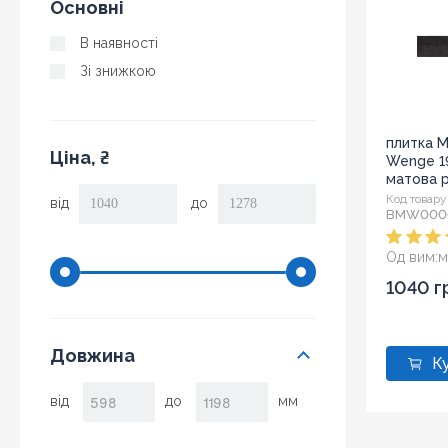
Основні
В наявності
Зі знижкою
плитка 
Ціна, ₴
Wenge 19
матова 
Код товару
від
до
BMW000
Од вим:
м
Розмір:
19
1040 г
Довжина
від
до
мм