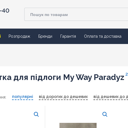
4-40
ї
Розпродаж
Бренди
Гарантія
Оплата та доставка
2
ка для підлоги My Way Paradyz
популярні
від дорогих до дешевих
від дешевих до 
ня: