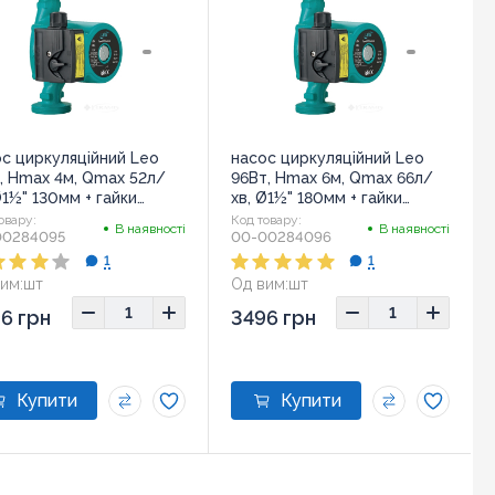
с циркуляційний Leo
насос циркуляційний Leo
, Hmax 4м, Qmax 52л/
96Вт, Hmax 6м, Qmax 66л/
Ø1½" 130мм + гайки
хв, Ø1½" 180мм + гайки
413)
(774432)
овару:
Код товару:
В наявності
В наявності
00284095
00-00284096
1
1
им:
шт
Од вим:
шт
ір:
13x13x13
Розмір:
18x13x13
6 грн
3496 грн