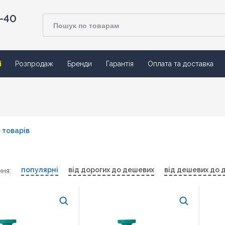
4-40
ї
Розпродаж
Бренди
Гарантія
Оплата та доставка
5 товарів
популярні
від дорогих до дешевих
від дешевих до 
ня: