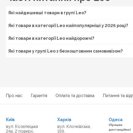
Які найдешевші товари в групі Leo?
Які товари в категорії Leo найпопулярніші у 2026 році?
Які товари в категорії Leo найдорожчі?
Які товари у групі Leo з безкоштовним самовивізом?
Про нас
Гарантія
Оплата та доставка
Питання та відп
Київ
Харків
Одеса
(Працює
вул. Козелецька
вул. Клочківська,
дистанційно)
24а, 2 поверх,
159.