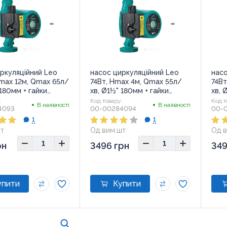
ркуляційний Leo
насос циркуляційний Leo
насо
max 12м, Qmax 65л/
74Вт, Hmax 4м, Qmax 55л/
74Вт
 180мм + гайки
хв, Ø1½" 180мм + гайки
хв, 
(774412)
(774
:
Код товару:
Код т
В наявності
В наявності
4093
00-00284094
00-
1
1
т
Од вим:
шт
Од в
x14,8x15,5
Розмір:
18x13x13
Розм
рн
3496 грн
349