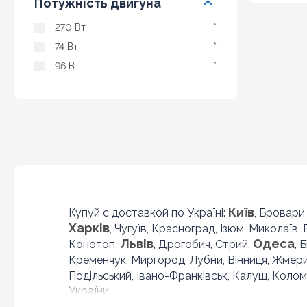
Потужність двигуна
270 Вт
*
74 Вт
*
96 Вт
*
Київ
Купуй с доставкой по Україні:
, Бровари
Харків
, Чугуїв, Красноград, Ізюм, Миколаїв,
Львів
Одеса
Конотоп,
, Дрогобич, Стрий,
, 
Кременчук, Миргород, Лубни, Вінниця, Жмер
Подільський, Івано-Франківськ, Калуш, Колом
України.