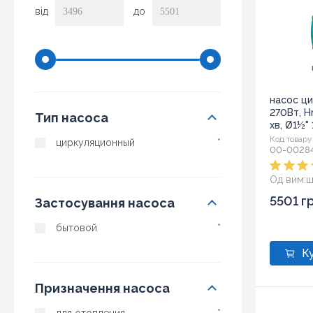
від
до
насос ци
270Вт, H
Тип насоса
хв, Ø1½"
(774471)
Код товару
циркуляционный
*
00-0028
Од вим:
ш
Розмір:
18
5501 г
Застосування насоса
бытовой
*
Призначення насоса