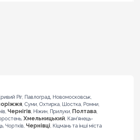
 Кривий Ріг, Павлоград, Новомосковськ,
поріжжя
, Суми, Охтирка, Шостка, Ромни,
Чернігів
Полтава
нів,
, Ніжин, Прилуки,
,
Хмельницький
Коростень,
, Кам'янець-
Чернівці
ь, Чортків,
, Кіцмань та інші міста