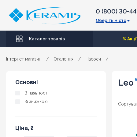
0 (800) 30-4
Оберіть місто
Каталог товарів
% Акці
Інтернет магазин
/
Опалення
/
Насоси
/
Leo
Основні
В наявності
Зі знижкою
Сортуван
Ціна, ₴