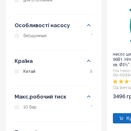
для отопления
*
Особливості насосу
бесшумные
*
насос ци
96Вт, Hm
Країна
хв, Ø1½"
(774433)
Код товару
Китай
5
00-0028
Од вим:
ш
Розмір:
1
3496 г
Макс.робочий тиск
10 бар
*