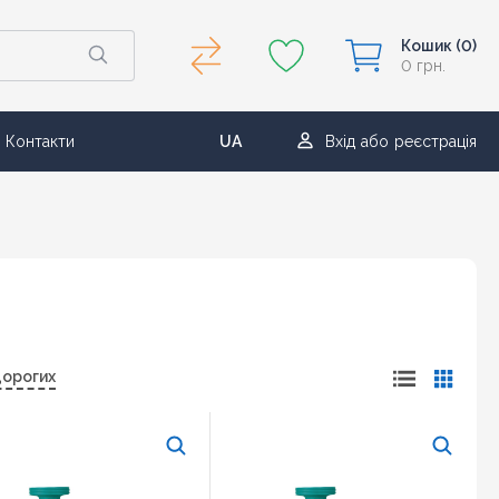
Кошик
(0)
0 грн.
Контакти
UA
Вхід
або
реєстрація
RU
дорогих