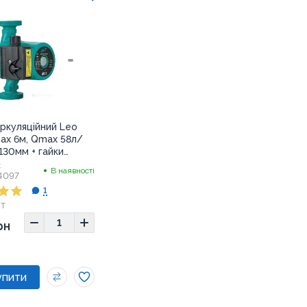
ркуляційний Leo
ax 6м, Qmax 58л/
 130мм + гайки
:
В наявності
4097
1
т
3x13x13
рн