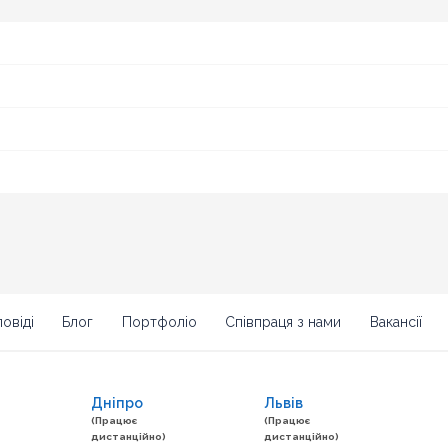
овіді
Блог
Портфоліо
Співпраця з нами
Вакансії
Дніпро
Львів
(Працює
(Працює
дистанційно)
дистанційно)