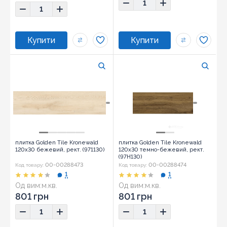
плитка Golden Tile Kronewald
плитка Golden Tile Kronewald
120x30 бежевий, рект. (971130)
120x30 темно-бежевий, рект.
(97Н130)
00-00288473
00-00288474
Код товару:
Код товару:
1
1
Од вим:
м.кв.
Од вим:
м.кв.
801 грн
801 грн