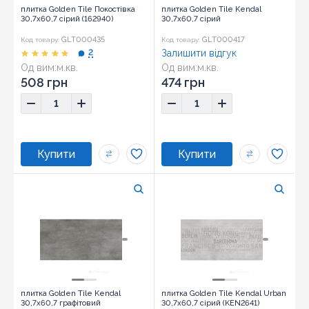
плитка Golden Tile Покостівка
плитка Golden Tile Kendal
30,7x60,7 сірий (162940)
30,7x60,7 сірий
GLT000435
GLT000417
Код товару:
Код товару:
2
Залишити відгук
Од вим:
м.кв.
Од вим:
м.кв.
Розмір:
30,7x60,7
508 грн
474 грн
плитка Golden Tile Kendal
плитка Golden Tile Kendal Urban
30,7x60,7 графітовий
30,7x60,7 сірий (KEN2641)