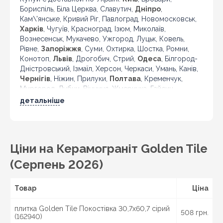
Бориспіль, Біла Церква, Славутич,
Дніпро
,
Кам\'янське, Кривий Ріг, Павлоград, Новомосковськ,
Харків
, Чугуїв, Красноград, Ізюм, Миколаїв,
Вознесенськ, Мукачево, Ужгород, Луцьк, Ковель,
Рівне,
Запоріжжя
, Суми, Охтирка, Шостка, Ромни,
Конотоп,
Львів
, Дрогобич, Стрий,
Одеса
, Білгород-
Дністровський, Ізмаїл, Херсон, Черкаси, Умань, Канів,
Чернігів
, Ніжин, Прилуки,
Полтава
, Кременчук,
Миргород, Лубни, Вінниця, Жмеринка, Гайсин,
Бердичів, Житомир, Новоград-Волинський,
детальніше
Коростень,
Хмельницький
, Кам'янець-Подільський,
Івано-Франківськ, Калуш, Коломия, Рогатин,
Кіровоград, Олександрія, Тернопіль, Кременець,
Чортків,
Чернівці
, Кіцмань та інші міста України.
Ціни на Керамограніт Golden Tile
(Серпень 2026)
Товар
Ціна
плитка Golden Tile Покостівка 30,7x60,7 сірий
508 грн.
(162940)