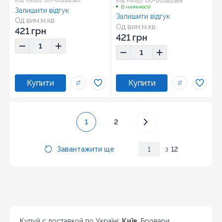
00-00282387
00-00282388
Код товару:
Код товару:
В наявності
Залишити відгук
Залишити відгук
Од вим:
м.кв.
Од вим:
м.кв.
421 грн
421 грн
1
2
Завантажити ще
1
з
12
Купуй с доставкой по Україні:
Київ
, Бровари,