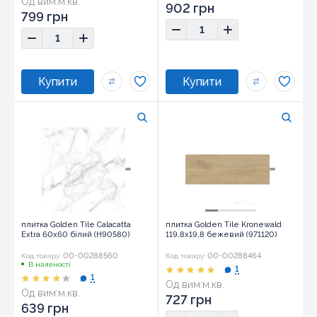
Од вим:
м.кв.
902 грн
799 грн
плитка Golden Tile Calacatta
плитка Golden Tile Kronewald
Extra 60x60 білий (Н90580)
119,8x19,8 бежевий (971120)
00-00288560
00-00288464
Код товару:
Код товару:
В наявності
1
1
Од вим:
м.кв.
Од вим:
м.кв.
727 грн
639 грн