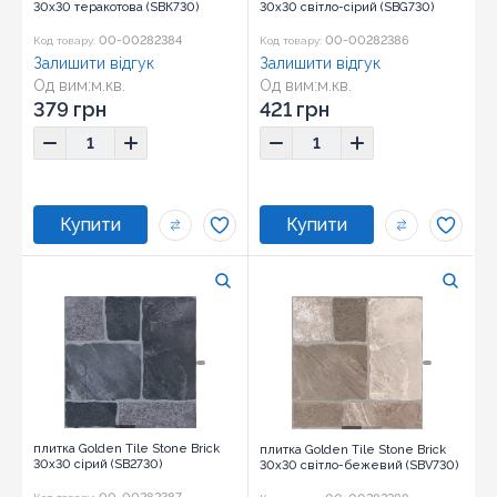
30х30 теракотова (SBК730)
30х30 світло-сірий (SBG730)
00-00282384
00-00282386
Код товару:
Код товару:
Залишити відгук
Залишити відгук
Од вим:
м.кв.
Од вим:
м.кв.
379 грн
421 грн
плитка Golden Tile Stone Brick
плитка Golden Tile Stone Brick
30х30 сірий (SB2730)
30х30 світло-бежевий (SBV730)