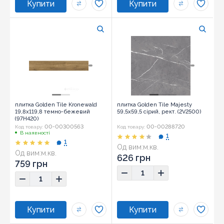
плитка Golden Tile Kronewald
плитка Golden Tile Majesty
19,8x119,8 темно-бежевий
59,5x59,5 сірий, рект. (2V2500)
(97Н420)
00-00300563
00-00288720
Код товару:
Код товару:
В наявності
1
1
Од вим:
м.кв.
Од вим:
м.кв.
626 грн
759 грн