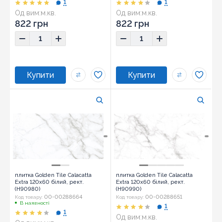
1
1
Од вим:
м.кв.
Од вим:
м.кв.
822 грн
822 грн
плитка Golden Tile Calacatta
плитка Golden Tile Calacatta
Extra 120x60 білий, рект.
Extra 120x60 білий, рект.
(Н90980)
(Н90990)
00-00288664
00-00288651
Код товару:
Код товару:
В наявності
1
1
Од вим:
м.кв.