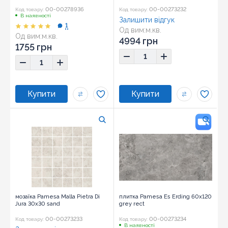
00-00278936
00-00273232
Код товару:
Код товару:
В наявності
Залишити відгук
1
Од вим:
м.кв.
Од вим:
м.кв.
4994 грн
1755 грн
мозаїка Pamesa Malla Pietra Di
плитка Pamesa Es Erding 60x120
Jura 30x30 sand
grey rect
00-00273233
00-00273234
Код товару:
Код товару:
В наявності