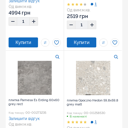
Залишити відгук
1
Од вим:
м.кв.
Од вим:
м.кв.
4994 грн
2519 грн
плитка Pamesa Es Erding 60x60
плитка Opoczno Hedon 59,8x59,8
grey rect
grey matt
00-00273235
00-00258530
Код товару:
Код товару:
В наявності
Залишити відгук
1
Од вим:
м.кв.
Од вим:
м.кв.