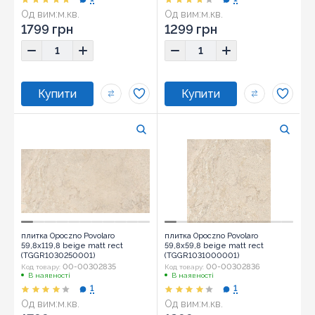
Од вим:
м.кв.
Од вим:
м.кв.
1799 грн
1299 грн
плитка Opoczno Povolaro
плитка Opoczno Povolaro
59,8x119,8 beige matt rect
59,8x59,8 beige matt rect
(TGGR1030250001)
(TGGR1031000001)
00-00302835
00-00302836
Код товару:
Код товару:
В наявності
В наявності
1
1
Од вим:
м.кв.
Од вим:
м.кв.