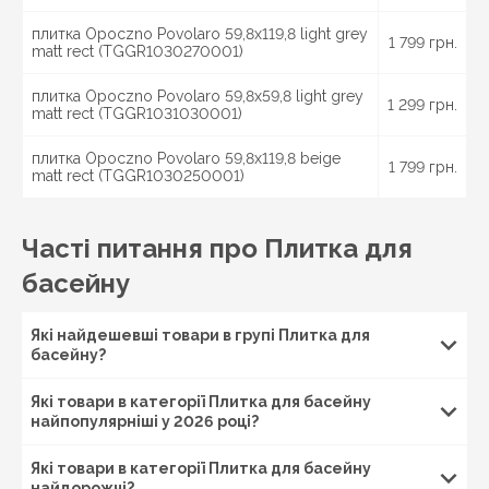
створеної для облицювання басейнів.
плитка Opoczno Povolaro 59,8x119,8 light grey
Класифікація плитки для басейну
1 799 грн.
matt rect (TGGR1030270001)
Важливо розуміти, що басейни бувають різні, і плитка
плитка Opoczno Povolaro 59,8x59,8 light grey
для різних басейнів буде відрізнятися. Вона може
1 299 грн.
matt rect (TGGR1031030001)
бути для вуличних або внутрішніх басейнів. І навіть
відрізнятися місцем укладання – для стін і підлоги
плитка Opoczno Povolaro 59,8x119,8 beige
басейну, для ступенів і бортиків. Край ступенів
1 799 грн.
matt rect (TGGR1030250001)
повинен бути контрастного кольору, щоб
розрізнятися у воді. Вся спеціалізована плитка
підлягає обов'язковій сертифікації.
Часті питання про Плитка для
Зараз плитку для облицювання басейнів прийнято
басейну
поділяти на класи відповідно з протиковзкими
властивостями.
Які найдешевші товари в групі Плитка для
A клас. Це плитка, основним призначенням якої є
басейну?
обробка сухих підсобних приміщень басейну.
B клас. Така облицювальна плитка підійде для
Які товари в категорії Плитка для басейну
оформлення спуску в басейн і обробки дна його
найпопулярніші у 2026 році?
чаші.
Які товари в категорії Плитка для басейну
C клас. Цією плиткою найчастіше обробляють східці
найдорожчі?