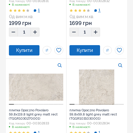
00-00302831
00-00302832
Код товару:
Код товару:
В наявності
В наявності
1
1
Од вим:
м.кв.
Од вим:
м.кв.
1999 грн
1699 грн
плитка Opoczno Povolaro
плитка Opoczno Povolaro
59,8x119,8 light grey matt rect
59,8x59,8 light grey matt rect
(TGGR1030270001)
(TGGR1031030001)
00-00302833
00-00302834
Код товару:
Код товару:
В наявності
В наявності
1
1