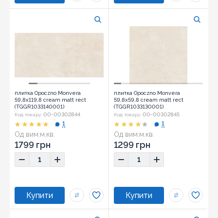
плитка Opoczno Monvera
плитка Opoczno Monvera
59,8x119,8 cream matt rect
59,8x59,8 cream matt rect
(TGGR1033140001)
(TGGR1033130001)
00-00302844
00-00302845
Код товару:
Код товару:
1
1
Од вим:
м.кв.
Од вим:
м.кв.
1799 грн
1299 грн