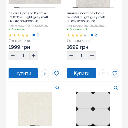
плитка Opoczno Dolomia
плитка Opoczno Dolomia
59,8x119,8 light grey matt
59,8x59,8 light grey matt
(TGGR1032430001)
(TGGR1032420001)
00-00302800
00-00302801
Код товару:
Код товару:
В наявності
В наявності
2
2
Од вим:
м.кв.
Од вим:
м.кв.
1999 грн
1699 грн