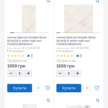
плитка Opoczno Arcadia Stone
плитка Opoczno Arcadia Stone
59,8x119,8 white matt rect
59,8x59,8 white matt rect
(TGGR1032930001)
(TGGR1032920001)
00-00302794
00-00302795
Код товару:
Код товару:
В наявності
В наявності
2
2
Од вим:
м.кв.
Од вим:
м.кв.
1999 грн
1699 грн