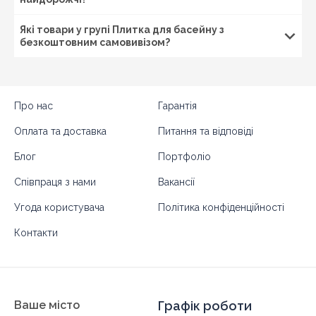
для спуску і похилі елементи басейну.
Укладка плитки для басейну
Які товари у групі Плитка для басейну з
безкоштовним самовивізом?
Укладання плитки в басейні – дуже відповідальний
етап. Від правильного укладання будуть залежати і
експлуатаційні характеристики водойми, і його
зовнішній вигляд. Шви між плитками слід затирати
спеціальної затіркою з водовідштовхувальними і
Про нас
Гарантія
антибактеріальними властивостями.
Оплата та доставка
Питання та відповіді
Великою популярністю користується глазурований
клінкер. Ступінь водополглощения всього 3%, а
Блог
Портфоліо
глазурована поверхня виглядає дуже красиво.
Особливо ефектно виглядає мозаїка-плитка, за
Співпраця з нами
Вакансії
допомогою якої облицювання дна басейну може
Угода користувача
Політика конфіденційності
перетворитися на справжній витвір мистецтва.
Контакти
Ваше місто
Графік роботи