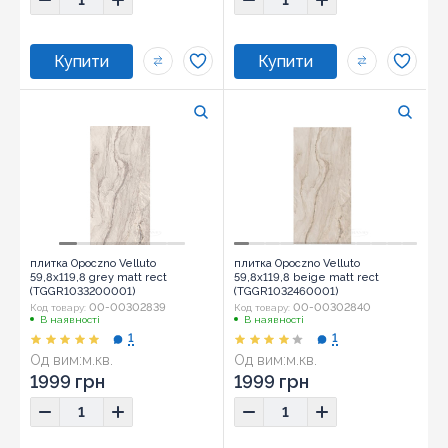
плитка Opoczno Velluto
плитка Opoczno Velluto
59,8x119,8 grey matt rect
59,8x119,8 beige matt rect
(TGGR1033200001)
(TGGR1032460001)
00-00302839
00-00302840
Код товару:
Код товару:
В наявності
В наявності
1
1
Од вим:
м.кв.
Од вим:
м.кв.
1999 грн
1999 грн