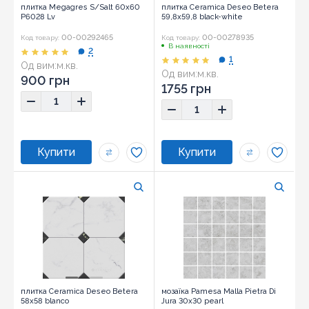
плитка Megagres S/Salt 60x60
плитка Ceramica Deseo Betera
P6028 Lv
59,8x59,8 black-white
00-00292465
00-00278935
Код товару:
Код товару:
В наявності
2
1
Од вим:
м.кв.
Од вим:
м.кв.
900 грн
1755 грн
плитка Ceramica Deseo Betera
мозаїка Pamesa Malla Pietra Di
58x58 blanco
Jura 30x30 pearl