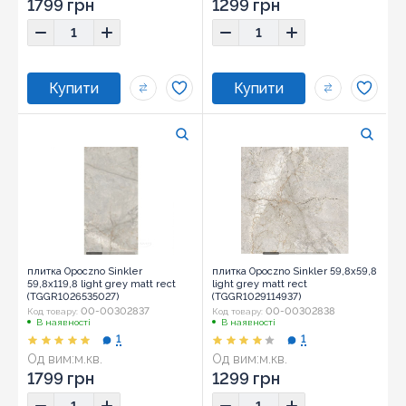
1799 грн
1299 грн
плитка Opoczno Sinkler
плитка Opoczno Sinkler 59,8x59,8
59,8x119,8 light grey matt rect
light grey matt rect
(TGGR1026535027)
(TGGR1029114937)
00-00302837
00-00302838
Код товару:
Код товару:
В наявності
В наявності
1
1
Од вим:
м.кв.
Од вим:
м.кв.
1799 грн
1299 грн