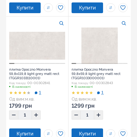
плитка Opoczno Monvera
плитка Opoczno Monvera
59,8x119,8 light grey matt rect
59,8x59,8 light grey matt rect
(TGGR1033110001)
(TGGR1033000001)
00-00302841
00-00302843
Код товару:
Код товару:
В наявності
В наявності
1
1
Од вим:
м.кв.
Од вим:
м.кв.
1799 грн
1299 грн