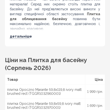
матеріалів! Серед них окремо стоїть плитка для
басейну. До неї пред'являються високі вимоги у
вигляді специфічної області застосування.
Плитка
для облицювання басейну
повинна бути
максимально надійною, безпечною, довговічною і,
звичайно, красивою.
Один з найважливіших критеріїв у підборі плитки в
детальніше
басейн – ступінь водопоглинання. У такий плитки
вона повинна дорівнювати нулю. Пориста поверхня
просто неприпустима в умовах постійного
перебування під водою. По-перше, в такому випадку
Ціни на Плитка для басейну
кахель буде з часом розмиватися водою, по-друге, в
дрібних нерівностях будуть накопичуватися бактерії і
(Серпень 2026)
цвіль. При цьому, звичайно, плитка не повинна бути
слизькою, щоб відвідувачі басейну не травмувалися.
Товар
Ціна
Ще один параметр – міцність кахлю. Товща води, та
ще й з високим вмістом хлору – серйозне
плитка Opoczno Marante 59,8x119,8 ivory matt
1 999 грн.
випробування для будь-якого матеріалу. Чистка
brushed rect (TGGR1032960001)
басейну також представляла б велику небезпеку для
звичайної плитки. Але ні вода, ні агресивні хімічні
плитка Opoczno Marante 59,8x59,8 ivory matt
1 699 грн.
засоби не страшні для якісної плитки, спеціально
brushed rect (TGGR1032970001)