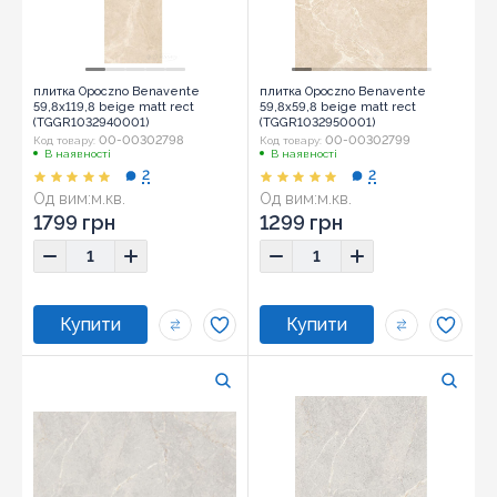
плитка Opoczno Benavente
плитка Opoczno Benavente
59,8x119,8 beige matt rect
59,8x59,8 beige matt rect
(TGGR1032940001)
(TGGR1032950001)
00-00302798
00-00302799
Код товару:
Код товару:
В наявності
В наявності
2
2
Од вим:
м.кв.
Од вим:
м.кв.
1799 грн
1299 грн