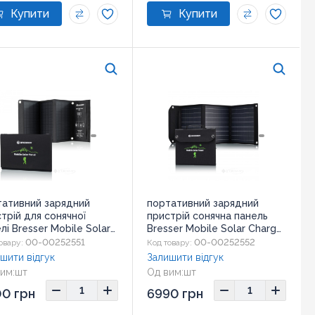
тативний зарядний
портативний зарядний
трій для сонячної
пристрій сонячна панель
лі Bresser Mobile Solar
Bresser Mobile Solar Charger
ger 21 Watt USB DC
40 Watt USB DC (3810040
00-00252551
00-00252552
овару:
Код товару:
0030) (930148)
930149)
шити відгук
Залишити відгук
им:
шт
Од вим:
шт
ір:
19,5x29x3,5 см
Розмір:
35,5x32x4,5 см
0 грн
6990 грн