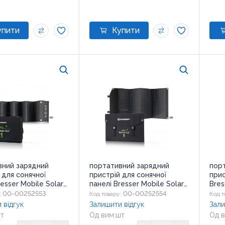
вний зарядний
портативний зарядний
пор
 для сонячної
пристрій для сонячної
прис
resser Mobile Solar
панелі Bresser Mobile Solar
Bres
60 Watt USB DC
Charger 90 Watt USB DC
120 
00-00252553
00-00252554
:
Код товару:
Код т
 930150)
(3810060 930151)
9301
 відгук
Залишити відгук
Зали
т
Од вим:
шт
Од в
0x29x8 см
Розмір:
52x37x4,5 см
Розм