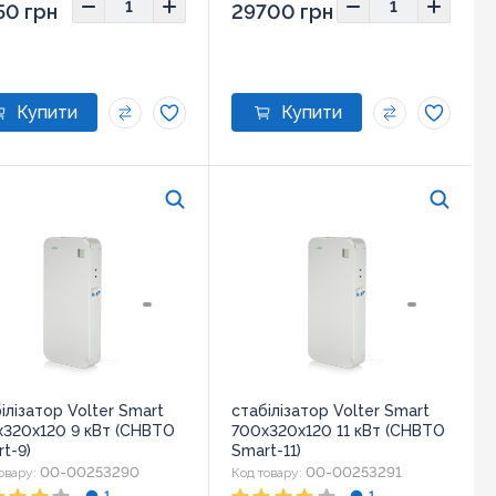
50 грн
29700 грн
ілізатор Volter Smart
стабілізатор Volter Smart
х320х120 9 кВт (СНВТО
700х320х120 11 кВт (СНВТО
t-9)
Smart-11)
00-00253290
00-00253291
овару:
Код товару: