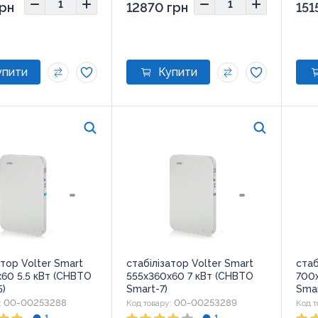
рн
12870 грн
151
атор Volter Smart
стабілізатор Volter Smart
стаб
60 5.5 кВт (СНВТО
555х360х60 7 кВт (СНВТО
700
5)
Smart-7)
Smar
00-00253288
00-00253289
:
Код товару:
Код т