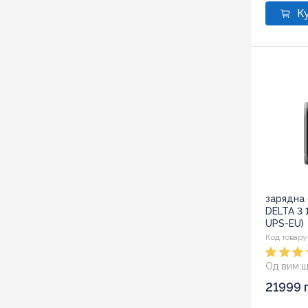
зарядна 
DELTA 3 
UPS-EU)
Код товару
Од вим:
ш
Розмір:
2
21999 