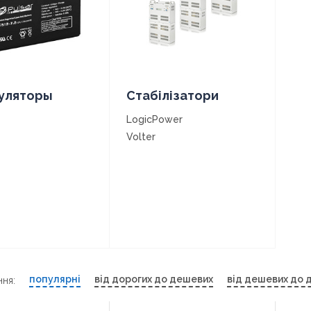
уляторы
Стабілізатори
LogicPower
Volter
популярні
від дорогих до дешевих
від дешевих до 
ня: