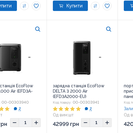
станція EcoFlow
зарядна станція EcoFlow
пор
1000 Air (EFD3A-
DELTA 3 2000 Air
прис
(EFD3A2000-EU)
пане
Char
00-00303940
00-00303941
:
Код товару:
Код т
(381
Зали
2
2
т
Од вим:
шт
Од в
20x223x263
Розмір:
220x223x426
Розм
грн
42999 грн
420