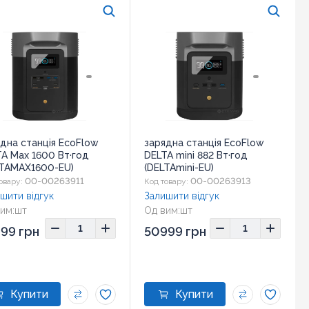
дна станція EcoFlow
зарядна станція EcoFlow
A Max 1600 Вт·год
DELTA mini 882 Вт·год
LTAMAX1600-EU)
(DELTAmini-EU)
00-00263911
00-00263913
овару:
Код товару:
шити відгук
Залишити відгук
им:
шт
Од вим:
шт
ір:
49,7х24,2х30,5
Розмір:
37,8х18,4х24
99 грн
50999 грн