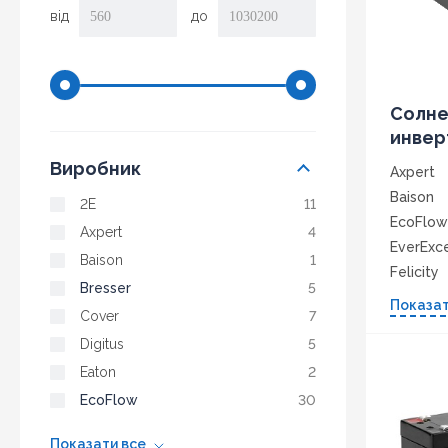
від
до
Солн
инвер
Виробник
Axpert
Baison
2E
11
EcoFlow
Axpert
4
EverExc
Baison
1
Felicity
Bresser
5
InfiniSol
Показат
Cover
7
Lexron
Digitus
5
Megare
Eaton
2
NetPRO
Tommat
EcoFlow
30
Показати все