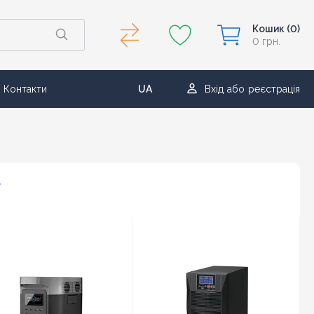
Кошик
(0)
0 грн.
Контакти
UA
Вхід
або
реєстрація
RU
в