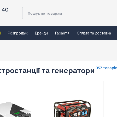
4-40
ї
Розпродаж
Бренди
Гарантія
Оплата та доставка
357 товарі
тростанції та генератори