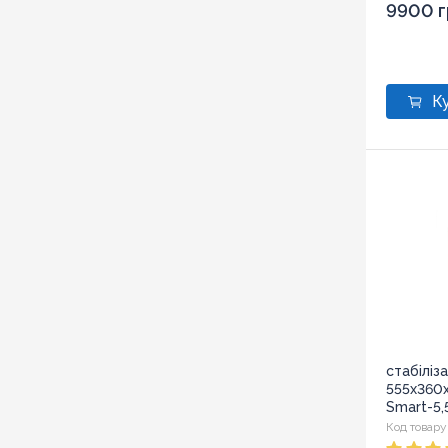
9900 г
стабіліз
555х360х
Smart-5,
Код товару