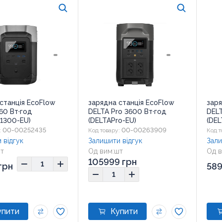
станція EcoFlow
зарядна станція EcoFlow
заря
60 Вт·год
DELTA Pro 3600 Вт·год
DELT
1300-EU)
(DELTAPro-EU)
(DE
00-00252435
00-00263909
:
Код товару:
Код т
 відгук
Залишити відгук
Зали
т
Од вим:
шт
Од в
0x21x27 см
Розмір:
63,5x28,5x41,6
Розм
105999 грн
грн
589