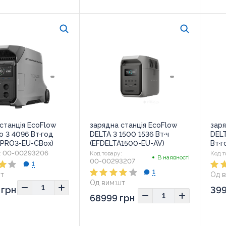
станція EcoFlow
зарядна станція EcoFlow
заря
o 3 4096 Вт·год
DELTA 3 1500 1536 Вт·ч
DELT
APRO3-EU-CBox)
(EFDELTA1500-EU-AV)
Вт·г
(EF
00-00293206
:
Код товару:
Код т
В наявності
00-00293207
1
1
т
Од в
93x341x410
Розм
Од вим:
шт
 грн
399
Розмір:
400x211x281
68999 грн