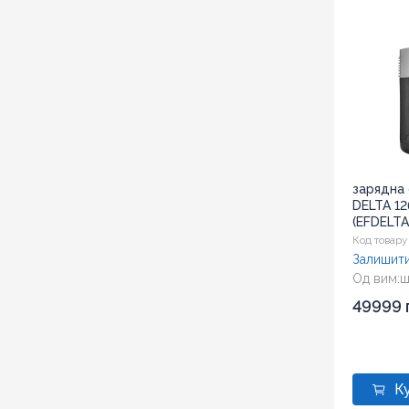
зарядна 
DELTA 12
(EFDELTA
Код товару
Залишити
Од вим:
ш
Розмір:
4
49999 