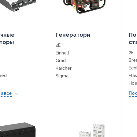
ечные
Генератори
По
торы
ст
2E
2E
Einhell
Bre
Grad
Eco
Karcher
eed
Flas
Sigma
Hoe
Vortex
ar
Jac
и все
Пок
Oup
vo
See
ech