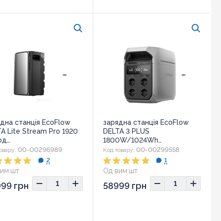
дна станція EcoFlow
зарядна станція EcoFlow
A Lite Stream Pro 1920
DELTA 3 PLUS
од
1800W/1024Wh
STREAMPRO800W-EU)
(EFDELTA3P-EU-AV)
00-00296989
00-00299558
овару:
Код товару:
2
1
им:
шт
Од вим:
шт
ір:
284x255x458 мм
Розмір:
398x200x284
99 грн
58999 грн