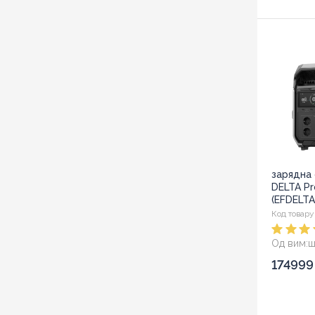
зарядна 
DELTA Pr
(EFDELT
Код товару
Од вим:
ш
Розмір:
6
174999