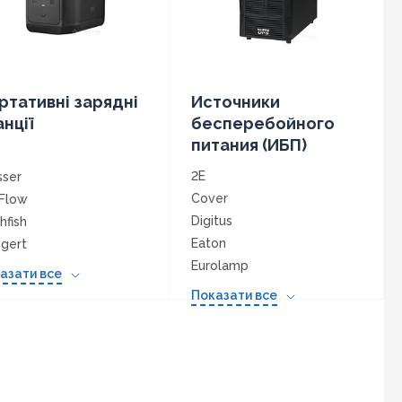
ртативні зарядні
Источники
анції
бесперебойного
питания (ИБП)
2E
sser
Cover
Flow
Digitus
hfish
Eaton
gert
Eurolamp
kery
азати все
FSP
es
Показати все
Legrand
tek
LogicPower
NetPRO