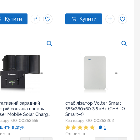
тативний зарядний
стабілізатор Volter Smart
трій сонячна панель
555х360х60 3.5 кВт (СНВТО
ser Mobile Solar Charger
Smart-4)
Watt USB DC (3810070
00-00252555
00-00253262
овару:
Код товару:
52)
шити відгук
1
им:
шт
Од вим:
шт
ір:
52x37x5 см
Розмір:
555х360х60