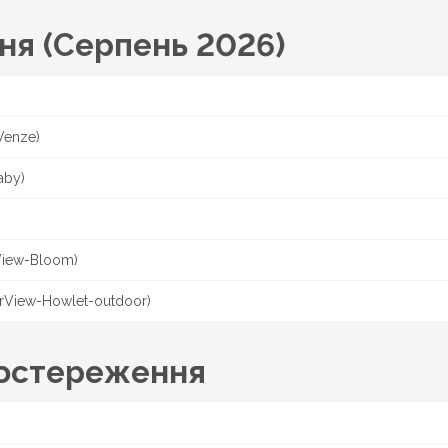
ня (Серпень 2026)
Venze)
aby)
View-Bloom)
arView-Howlet-outdoor)
постереження