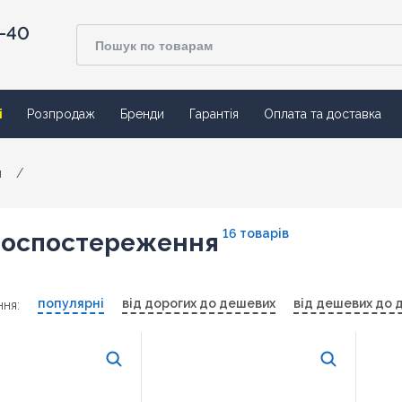
4-40
ї
Розпродаж
Бренди
Гарантія
Оплата та доставка
и
/
16 товарів
еоспостереження
популярні
від дорогих до дешевих
від дешевих до 
ня: