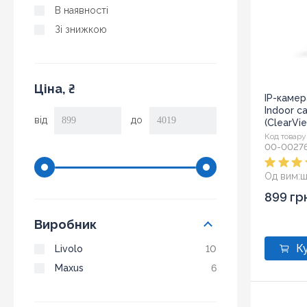
В наявності
Зі знижкою
Ціна, ₴
IP-камер
Indoor c
від
до
(ClearVi
Код товару
00-0027
Од вим:
ш
Розмір:
6,
899 гр
Виробник
Livolo
10
Maxus
6