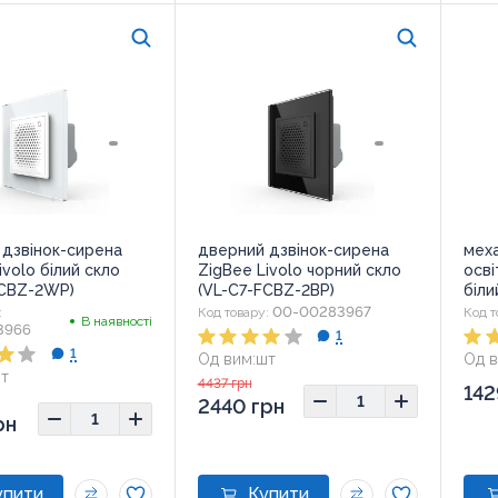
 дзвінок-сирена
дверний дзвінок-сирена
меха
ivolo білий скло
ZigBee Livolo чорний скло
осві
FCBZ-2WP)
(VL-C7-FCBZ-2BP)
біли
00-00283967
:
Код товару:
Код т
В наявності
3966
1
1
Од вим:
шт
Од в
Розмір:
8x8
Розм
т
4437 грн
142
x8
2440 грн
рн