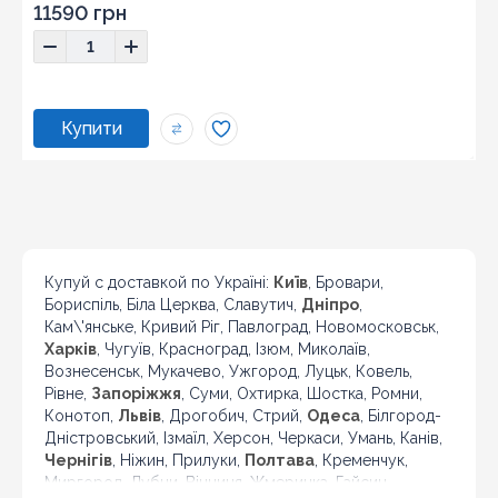
11590 грн
Купуй с доставкой по Україні:
Київ
, Бровари,
Бориспіль, Біла Церква, Славутич,
Дніпро
,
Кам\'янське, Кривий Ріг, Павлоград, Новомосковськ,
Харків
, Чугуїв, Красноград, Ізюм, Миколаїв,
Вознесенськ, Мукачево, Ужгород, Луцьк, Ковель,
Рівне,
Запоріжжя
, Суми, Охтирка, Шостка, Ромни,
Конотоп,
Львів
, Дрогобич, Стрий,
Одеса
, Білгород-
Дністровський, Ізмаїл, Херсон, Черкаси, Умань, Канів,
Чернігів
, Ніжин, Прилуки,
Полтава
, Кременчук,
Миргород, Лубни, Вінниця, Жмеринка, Гайсин,