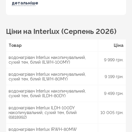
Бердичів, Житомир, Новоград-Волинський,
детальніше
Коростень,
Хмельницький
, Кам'янець-Подільський,
Івано-Франківськ, Калуш, Коломия, Рогатин,
Кіровоград, Олександрія, Тернопіль, Кременець,
Чортків,
Чернівці
, Кіцмань та інші міста України.
Ціни на Interlux (Серпень 2026)
Товар
Ціна
водонагрівач Interlux накопичувальний,
9 999 грн.
сухий тен, білий (ILWH-100MY)
водонагрівач Interlux накопичувальний,
9 199 грн.
сухий тен, білий (ILWH-80MY)
водонагрівач Interlux накопичувальний,
9 499 грн.
сухий тен, білий (ILDH-80DY)
водонагрівач Interlux ILDH-100DY
накопичувальний, сухий тен, білий
10 005 грн.
(6818992)
водонагрівач Interlux IRWH-80MW