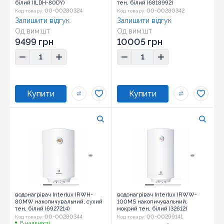
білий (ILDH-80DY)
тен, білий (6818992)
00-00280324
00-00280342
Код товару:
Код товару:
Залишити відгук
Залишити відгук
Од вим:
шт
Од вим:
шт
9499 грн
10005 грн
водонагрівач Interlux IRWH-
водонагрівач Interlux IRWW-
80MW накопичувальний, сухий
100MS накопичувальний,
тен, білий (6927214)
мокрий тен, білий (32612)
00-00280344
00-00299141
Код товару:
Код товару:
В наявності