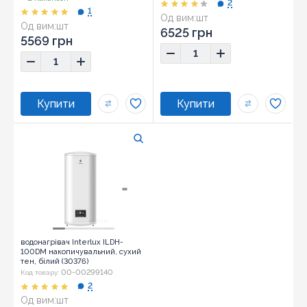
2
1
Од вим:
шт
Од вим:
шт
6525 грн
5569 грн
водонагрівач Interlux ILDH-
100DM накопичувальний, сухий
тен, білий (30376)
00-00299140
Код товару:
2
Од вим:
шт