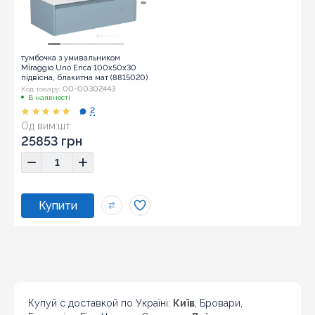
тумбочка з умивальником
Miraggio Uno Erica 100x50x30
підвісна, блакитна мат (8815020)
00-00302443
Код товару:
В наявності
2
Од вим:
шт
25853 грн
Купуй с доставкой по Україні:
Київ
, Бровари,