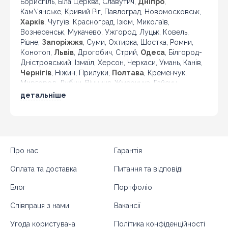
Бориспіль, Біла Церква, Славутич,
Дніпро
,
Кам\'янське, Кривий Ріг, Павлоград, Новомосковськ,
Харків
, Чугуїв, Красноград, Ізюм, Миколаїв,
Вознесенськ, Мукачево, Ужгород, Луцьк, Ковель,
Рівне,
Запоріжжя
, Суми, Охтирка, Шостка, Ромни,
Конотоп,
Львів
, Дрогобич, Стрий,
Одеса
, Білгород-
Дністровський, Ізмаїл, Херсон, Черкаси, Умань, Канів,
Чернігів
, Ніжин, Прилуки,
Полтава
, Кременчук,
Миргород, Лубни, Вінниця, Жмеринка, Гайсин,
Бердичів, Житомир, Новоград-Волинський,
детальніше
Коростень,
Хмельницький
, Кам'янець-Подільський,
Івано-Франківськ, Калуш, Коломия, Рогатин,
Кіровоград, Олександрія, Тернопіль, Кременець,
Чортків,
Чернівці
, Кіцмань та інші міста України.
Про нас
Гарантія
Оплата та доставка
Питання та відповіді
Блог
Портфоліо
Співпраця з нами
Вакансії
Угода користувача
Політика конфіденційності