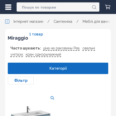
Інтернет магазин
/
Сантехніка
/
Меблі для ванної
1 товар
Miraggio
Часто шукають:
ціна на раковины Реа
,
овальні
унітази
,
кран однорычажный
Категорії
Фільтр