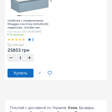
тумбочка с умывальником
Miraggio Uno Erica 100x50x30
подвесная, голубая мат
(8815020)
00-00302443
Код товара:
В наличии
2
Ед изм:
шт
25853 грн
Покупай с доставкой по Украине:
Киев
, Бровары,