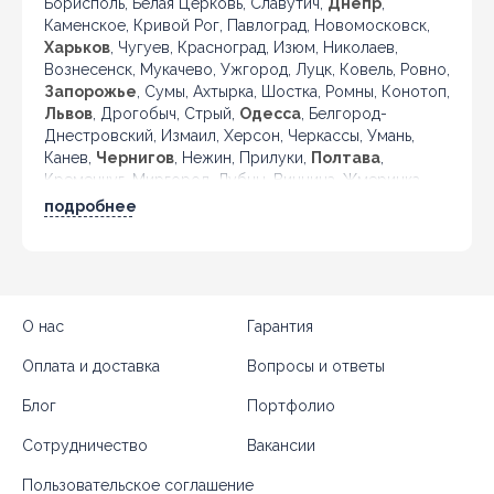
Борисполь, Белая Церковь, Славутич,
Днепр
,
Каменское, Кривой Рог, Павлоград, Новомосковск,
Харьков
, Чугуев, Красноград, Изюм, Николаев,
Вознесенск, Мукачево, Ужгород, Луцк, Ковель, Ровно,
Запорожье
, Сумы, Ахтырка, Шостка, Ромны, Конотоп,
Львов
, Дрогобыч, Стрый,
Одесса
, Белгород-
Днестровский, Измаил, Херсон, Черкассы, Умань,
Канев,
Чернигов
, Нежин, Прилуки,
Полтава
,
Кременчуг, Миргород, Лубны, Винница, Жмеринка,
Гайсин, Бердичев, Житомир, Новоград-Волынский,
подробнее
Коростень, Рогатин, Кировоград, Александрия,
Тернополь, Кременец, Чортков,
Черновцы
, Кицмань
и другие города Украины.
О нас
Гарантия
Оплата и доставка
Вопросы и ответы
Блог
Портфолио
Сотрудничество
Вакансии
Пользовательское соглашение