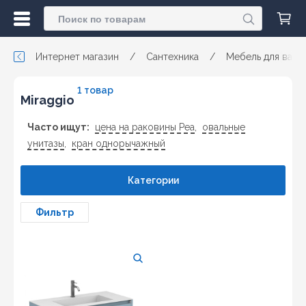
Интернет магазин
/
Сантехника
/
Мебель для ванн
1 товар
Miraggio
Часто ищут:
цена на раковины Реа
,
овальные
унитазы
,
кран однорычажный
Категории
Фильтр