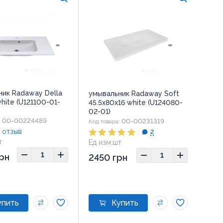
ник Radaway Della
умывальник Radaway Soft
hite (U121100-01-
45.5x80x16 white (U124080-
02-01)
00-00224489
00-00231319
:
Код товара:
 отзыв
2
т
Ед изм:
шт
рн
2450 грн