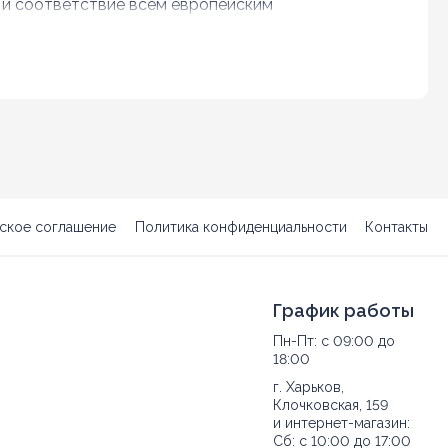
 и соответствие всем европейским
й имеет ряд преимуществ по сравнению с
ществ даже при нагревании.
 его практичность.
еряет своего первоначального вида.
 предназначены, в том числе и для
ское соглашение
Политика конфиденциальности
Контакты
или туалетной комнате. Это будет
тали уже входят в комплект с
начит, экономится бюджет, выделенный на
График работы
Пн-Пт: с 09:00 до
18:00
г. Харьков,
полнена в стильном дизайне. Лучшие
Клочковская, 159
тствует мировым тенденциям. Также
и интернет-магазин:
Сб: с 10:00 до 17:00