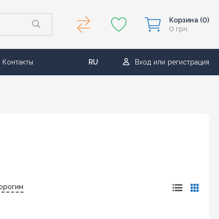
Корзина
(0)
0 грн.
Контакты
RU
Вход
или
регистрация
UA
орогим