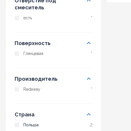
Отверстие под
смеситель
есть
*
Поверхность
Глянцевая
*
Производитель
Radaway
*
Страна
Польша
2