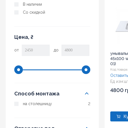
В наличии
Со скидкой
Цена, ₴
от
до
умываль
45x100 w
01)
Код товара
Оставить
Ед изм:
ш
4800 г
Способ монтажа
на столешницу
2