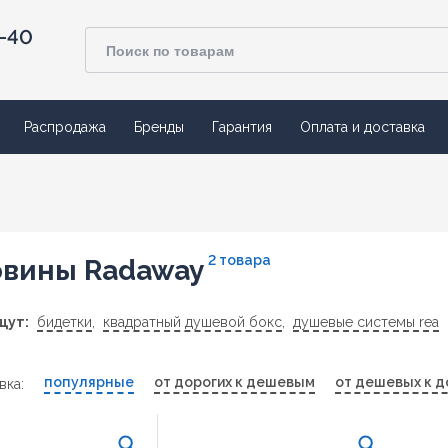
4-40
Распродажа
Бренды
Гарантия
Оплата и доставка
2 товара
овины Radaway
щут:
бидетки
,
квадратный душевой бокс
,
душевые системы rea
популярные
от дорогих к дешевым
от дешевых к д
вка: