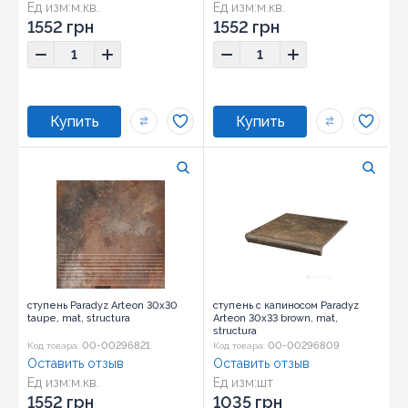
Ед изм:
м.кв.
Ед изм:
м.кв.
1552 грн
1552 грн
ступень Paradyz Arteon 30x30
ступень с капиносом Paradyz
taupe, mat, structura
Arteon 30x33 brown, mat,
structura
00-00296821
00-00296809
Код товара:
Код товара:
Оставить отзыв
Оставить отзыв
Ед изм:
м.кв.
Ед изм:
шт
1552 грн
1035 грн