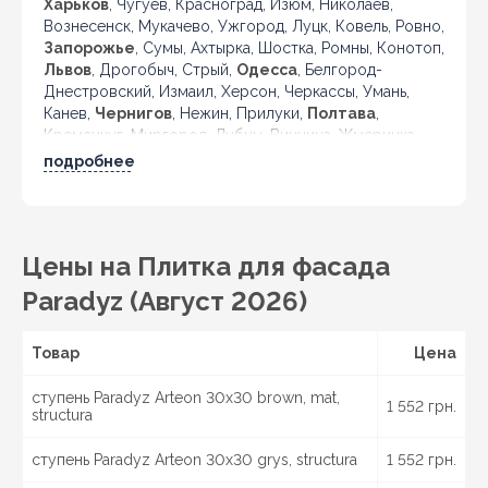
Харьков
, Чугуев, Красноград, Изюм, Николаев,
Вознесенск, Мукачево, Ужгород, Луцк, Ковель, Ровно,
Запорожье
, Сумы, Ахтырка, Шостка, Ромны, Конотоп,
Львов
, Дрогобыч, Стрый,
Одесса
, Белгород-
Днестровский, Измаил, Херсон, Черкассы, Умань,
Канев,
Чернигов
, Нежин, Прилуки,
Полтава
,
Кременчуг, Миргород, Лубны, Винница, Жмеринка,
Гайсин, Бердичев, Житомир, Новоград-Волынский,
подробнее
Коростень, Рогатин, Кировоград, Александрия,
Тернополь, Кременец, Чортков,
Черновцы
, Кицмань
и другие города Украины.
Цены на Плитка для фасада
Paradyz (Август 2026)
Товар
Цена
ступень Paradyz Arteon 30x30 brown, mat,
1 552 грн.
structura
ступень Paradyz Arteon 30x30 grys, structura
1 552 грн.