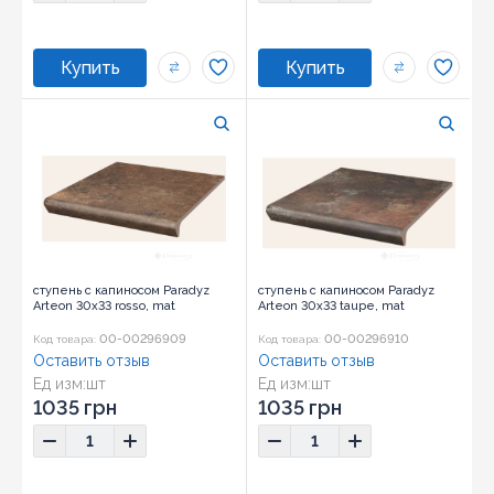
ступень с капиносом Paradyz
ступень с капиносом Paradyz
Arteon 30x33 rosso, mat
Arteon 30x33 taupe, mat
00-00296909
00-00296910
Код товара:
Код товара:
Оставить отзыв
Оставить отзыв
Ед изм:
шт
Ед изм:
шт
1035 грн
1035 грн