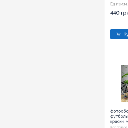
Ед изм:
м.
440 гр
фотообо
футболь
краски, 
Код товара