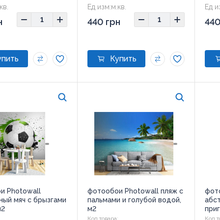
кв.
Ед изм:
м.кв.
Ед и
н
440 грн
440
и Photowall
фотообои Photowall пляж с
фот
ный мяч с брызгами
пальмами и голубой водой,
абс
м2
м2
приг
:
Код товара:
Код т