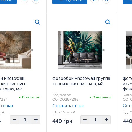
и Photowall
фотообои Photowall группа
фот
кие листья в
тропических листьев, м2
изу
 тонах, м2
фоне
:
Код товара:
Код т
В наличии
В наличии
7284
00-00297285
00-
 отзыв
Оставить отзыв
Оста
кв.
Ед изм:
м.кв.
Ед и
н
440 грн
440