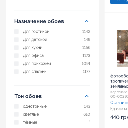
Назначение обоев
Для гостиной
1142
Для детской
149
Для кухни
1156
Для офиса
1173
Для прихожей
1091
Для спальни
1177
фотообо
тропичес
земляных
Код товара
Тон обоев
00-0029
Оставить
однотонные
143
Ед изм:
м.
светлые
610
440 гр
тёмные
*