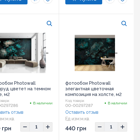
ообои Photowall
фотообои Photowall
мруд цветет на темном
элегантная цветочная
, м2
композиция на холсте, м2
овара:
Код товара:
В наличии
В наличии
00297286
00-00297287
вить отзыв
Оставить отзыв
зм:
м.кв.
Ед изм:
м.кв.
 грн
440 грн