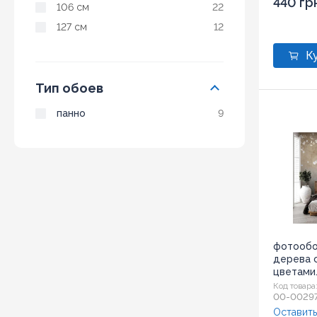
440 гр
106 см
22
127 см
12
Тип обоев
панно
9
фотообо
дерева 
цветами.
Код товара
00-0029
Оставить