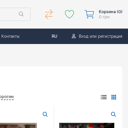
Корзина
(0)
0 грн.
Контакты
RU
Вход
или
регистрация
UA
орогим