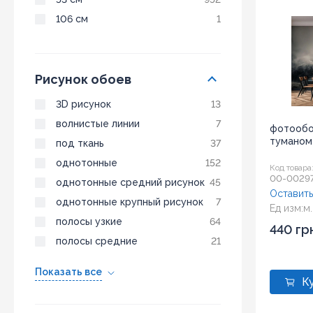
106 см
1
Рисунок обоев
3D рисунок
13
волнистые линии
7
фотообои
туманом 
под ткань
37
однотонные
152
Код товара
00-0029
однотонные средний рисунок
45
Оставить
однотонные крупный рисунок
7
Ед изм:
м.
полосы узкие
64
440 гр
полосы средние
21
Показать все