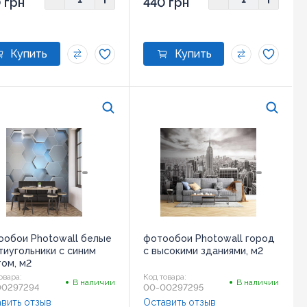
 грн
440 грн
ообои Photowall белые
фотообои Photowall город
тиугольники с синим
с высокими зданиями, м2
ом, м2
овара:
Код товара:
В наличии
В наличии
00297294
00-00297295
вить отзыв
Оставить отзыв