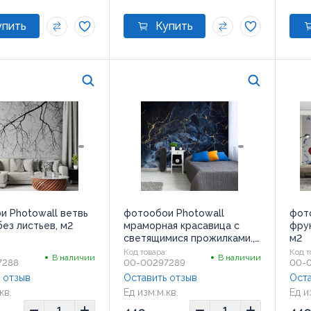
и Photowall ветвь
фотообои Photowall
фот
ез листьев, м2
мраморная красавица с
фру
светящимися прожилками.,
м2
м2
:
Код товара:
Код т
В наличии
В наличии
7288
00-00297289
00-
 отзыв
Оставить отзыв
Оста
кв.
Ед изм:
м.кв.
Ед и