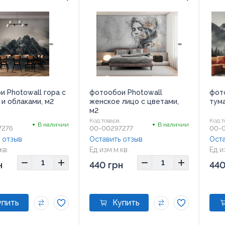
 Photowall гора с
фотообои Photowall
фото
и облаками, м2
женское лицо с цветами,
тума
м2
:
Код товара:
Код т
В наличии
В наличии
7276
00-00297277
00-
 отзыв
Оставить отзыв
Оста
кв.
Ед изм:
м.кв.
Ед и
н
440 грн
440