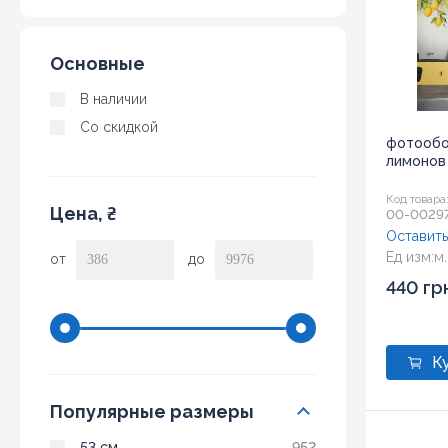
Основные
В наличии
Со скидкой
фотообо
лимонов
Код товара
Цена, ₴
00-0029
Оставить
Ед изм:
м.
от
до
440 гр
Популярные размеры
53 см
952