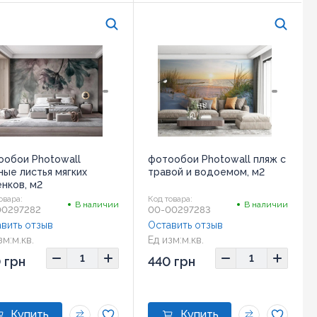
ообои Photowall
фотообои Photowall пляж с
ые листья мягких
травой и водоемом, м2
нков, м2
овара:
Код товара:
В наличии
В наличии
00297282
00-00297283
вить отзыв
Оставить отзыв
зм:
м.кв.
Ед изм:
м.кв.
 грн
440 грн