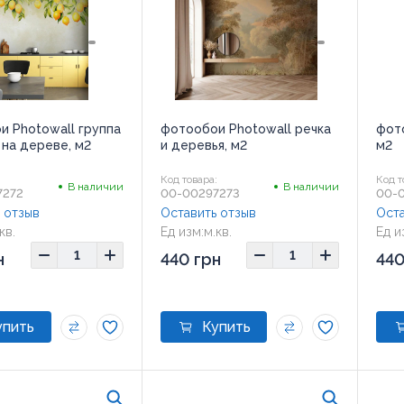
и Photowall группа
фотообои Photowall речка
фото
 на дереве, м2
и деревья, м2
м2
:
Код товара:
Код т
В наличии
В наличии
7272
00-00297273
00-
 отзыв
Оставить отзыв
Оста
кв.
Ед изм:
м.кв.
Ед и
н
440 грн
440