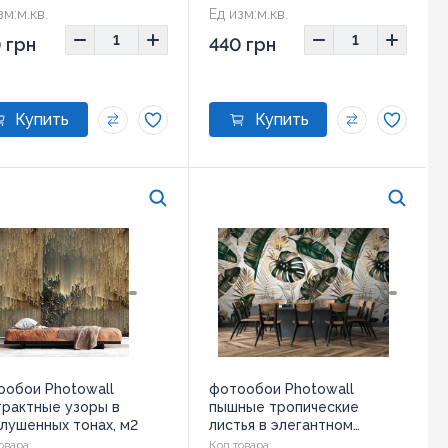
зм:
м.кв.
Ед изм:
м.кв.
 грн
440 грн
ообои Photowall
фотообои Photowall
трактные узоры в
пышные тропические
лушенных тонах, м2
листья в элегантном
дизайне., м2
овара:
Код товара: