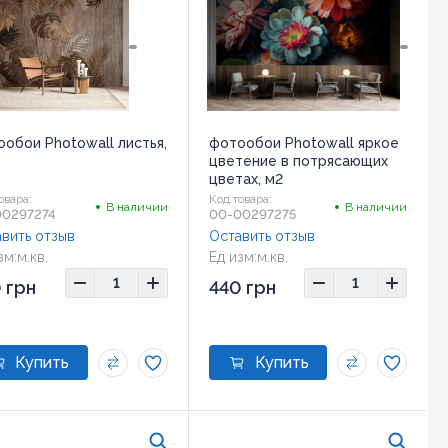
обои Photowall листья,
фотообои Photowall яркое
цветение в потрясающих
цветах, м2
овара:
Код товара:
В наличии
В наличии
00297274
00-00297275
вить отзыв
Оставить отзыв
зм:
м.кв.
Ед изм:
м.кв.
 грн
440 грн