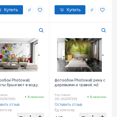
ообои Photowall
фотообои Photowall река с
кты брызгают в воду,
деревьями и травой, м2
овара:
Код товара:
В наличии
В наличии
00297290
00-00297291
вить отзыв
Оставить отзыв
зм:
м.кв.
Ед изм:
м.кв.