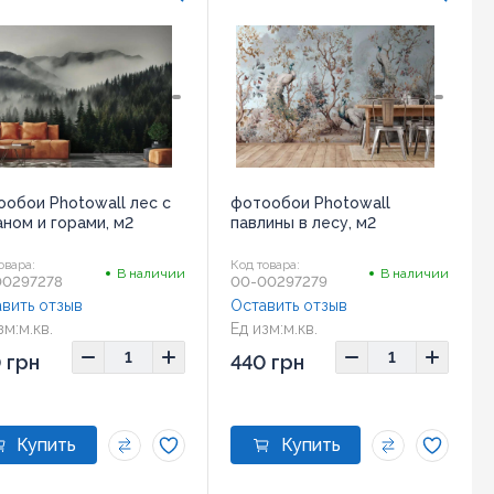
обои Photowall лес с
фотообои Photowall
ном и горами, м2
павлины в лесу, м2
овара:
Код товара:
В наличии
В наличии
00297278
00-00297279
вить отзыв
Оставить отзыв
зм:
м.кв.
Ед изм:
м.кв.
 грн
440 грн