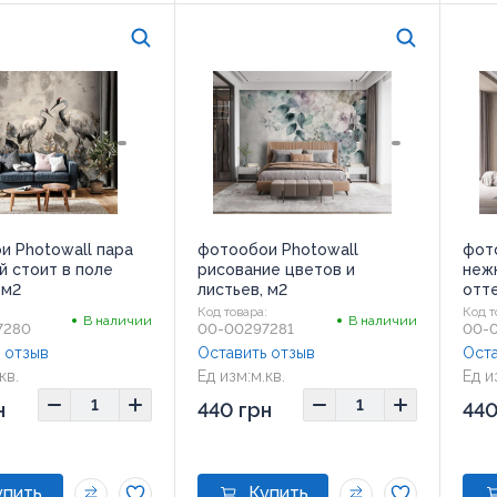
и Photowall пара
фотообои Photowall
фот
й стоит в поле
рисование цветов и
нежн
 м2
листьев, м2
отте
:
Код товара:
Код т
В наличии
В наличии
7280
00-00297281
00-
 отзыв
Оставить отзыв
Оста
кв.
Ед изм:
м.кв.
Ед и
н
440 грн
440