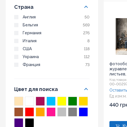
Страна
Англия
50
Бельгия
569
Германия
276
Италия
8
США
118
Украина
112
фотообо
Франция
73
журавле
листьев,
Код товара
00-0029
Цвет для поиска
Оставить
Ед изм:
м.
440 гр