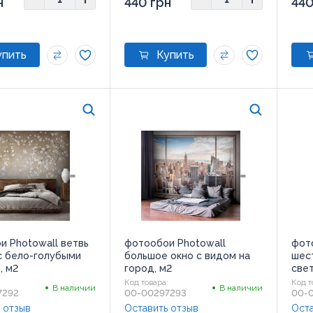
н
440 грн
440
и Photowall ветвь
фотообои Photowall
фот
с бело-голубыми
большое окно с видом на
шес
, м2
город, м2
свет
:
Код товара:
Код т
В наличии
В наличии
7292
00-00297293
00-
 отзыв
Оставить отзыв
Оста