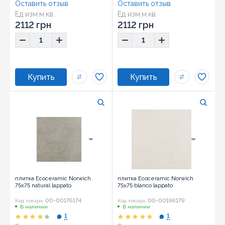
Оставить отзыв
Оставить отзыв
Ед изм:
м.кв.
Ед изм:
м.кв.
Размер:
60x120
Размер:
60x120
2112 грн
2112 грн
плитка Ecoceramic Norwich
плитка Ecoceramic Norwich
75x75 natural lappato
75x75 blanco lappato
00-00176174
00-00196179
Код товара:
Код товара:
В наличии
В наличии
1
1