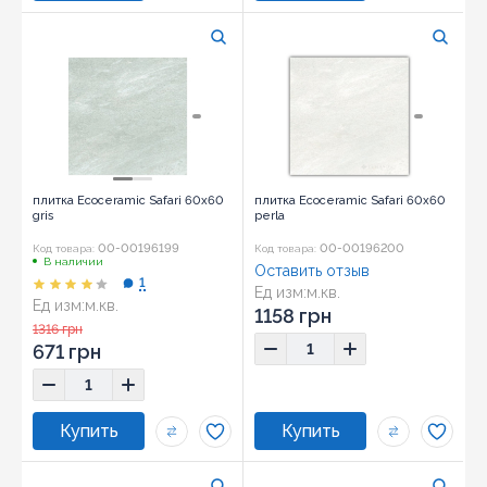
плитка Ecoceramic Safari 60x60
плитка Ecoceramic Safari 60x60
gris
perla
00-00196199
00-00196200
Код товара:
Код товара:
В наличии
Оставить отзыв
1
Ед изм:
м.кв.
Ед изм:
м.кв.
Размер:
60x60
1158 грн
Размер:
60x60
1316 грн
671 грн