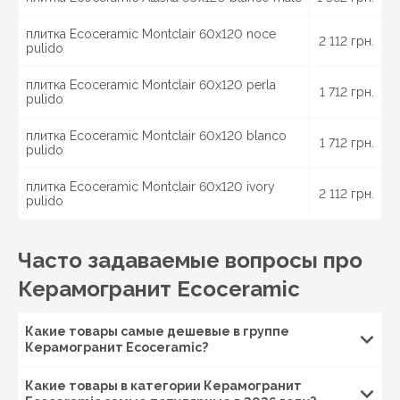
Особенности керамического гранита
плитка Ecoceramic Montclair 60x120 noce
2 112 грн.
Ecoceramic
pulido
Керамогранит является искусственным отделочным
плитка Ecoceramic Montclair 60x120 perla
1 712 грн.
материалом, изготавливаемым по методу
pulido
полусухого прессования при большом давлении из
пресс-порошка и дальнейшим обжигом при высокой
плитка Ecoceramic Montclair 60x120 blanco
1 712 грн.
температуре (порядка 1200—1300 °C). Особенные
pulido
свойства и качества керамогранита, или греса,
позволяют применять его для фасадной облицовки и
плитка Ecoceramic Montclair 60x120 ivory
2 112 грн.
pulido
для отделки внутри помещений. Отличает его
долговечность и прочность, не подверженность
механическим повреждениям, а так же не
Часто задаваемые вопросы про
возможность разрушения под воздействием
высокой влажности и резких изменений температур.
Керамогранит Ecoceramic
Технология производства обеспечивает
керамограниту:
Какие товары самые дешевые в группе
Керамогранит Ecoceramic?
минимальное водопоглощение, что делает его
морозоустойчивым;
устойчивость к влиянию химических средств;
Какие товары в категории Керамогранит
сохранение насыщенности цвета и фактуры