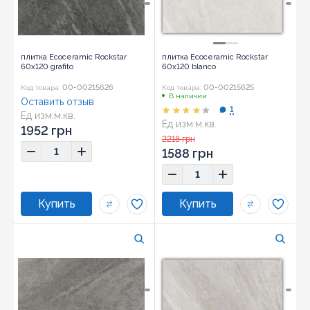
плитка Ecoceramic Rockstar
плитка Ecoceramic Rockstar
60x120 grafito
60x120 blanco
00-00215626
00-00215625
Код товара:
Код товара:
В наличии
Оставить отзыв
1
Ед изм:
м.кв.
Ед изм:
м.кв.
Размер:
60x120
1952 грн
Размер:
60x120
2218 грн
1588 грн