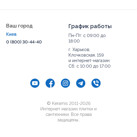
натуральный камень всегда будут смотреться богато
и стильно.
Покупай с доставкой по Украине:
Киев
, Бровары,
Борисполь, Белая Церковь, Славутич,
Днепр
,
Ваш город
График работы
Каменское, Кривой Рог, Павлоград, Новомосковск,
Киев
Харьков
, Чугуев, Красноград, Изюм, Николаев,
Пн-Пт: с 09:00 до
Вознесенск, Мукачево, Ужгород, Луцк, Ковель, Ровно,
18:00
0 (800) 30-44-40
Запорожье
, Сумы, Ахтырка, Шостка, Ромны, Конотоп,
г. Харьков,
Львов
, Дрогобыч, Стрый,
Одесса
, Белгород-
Клочковская, 159
Днестровский, Измаил, Херсон, Черкассы, Умань,
и интернет-магазин:
Канев,
Чернигов
, Нежин, Прилуки,
Полтава
,
Сб: с 10:00 до 17:00
Кременчуг, Миргород, Лубны, Винница, Жмеринка,
Гайсин, Бердичев, Житомир, Новоград-Волынский,
Коростень, Рогатин, Кировоград, Александрия,
Тернополь, Кременец, Чортков,
Черновцы
, Кицмань
и другие города Украины.
© Keramis 2011-2026
Интернет магазин плитки и
сантехники. Все права
защищены..