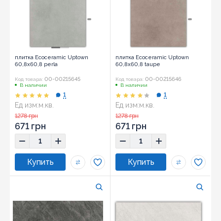
плитка Ecoceramic Uptown
плитка Ecoceramic Uptown
60,8x60,8 perla
60,8x60,8 taupe
00-00215645
00-00215646
Код товара:
Код товара:
В наличии
В наличии
1
1
Ед изм:
м.кв.
Ед изм:
м.кв.
Размер:
60,8x60,8
Размер:
60,8x60,8
1278 грн
1278 грн
671 грн
671 грн