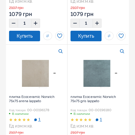
Ед изм:
м.кв.
Ед изм:
м.кв.
Размер:
75x75
Размер:
75x75
2107 грн
2107 грн
1079 грн
1079 грн
плитка Ecoceramic Norwich
плитка Ecoceramic Norwich
75x75 arena lappato
75x75 gris lappato
00-00196178
00-00196180
Код товара:
Код товара:
В наличии
В наличии
1
1
Ед изм:
м.кв.
Ед изм:
м.кв.
Размер:
75x75
Размер:
75x75
2107 грн
2107 грн