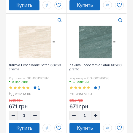
плитка Ecoceramic Safari 60x60
плитка Ecoceramic Safari 60x60
crema
grafito
00-00196197
00-00196198
Код товара:
Код товара:
В наличии
В наличии
1
1
Ед изм:
м.кв.
Ед изм:
м.кв.
Размер:
60x60
Размер:
60x60
1316 грн
1316 грн
671 грн
671 грн