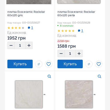
плитка Ecoceramic Rockstar
плитка Ecoceramic Rockstar
60x120 gris
60x120 perla
00-00215627
00-00215628
Код товара:
Код товара:
В наличии
1
1
Ед изм:
м.кв.
Ед изм:
м.кв.
Размер:
60x120
1952 грн
Размер:
60x120
2218 грн
1588 грн