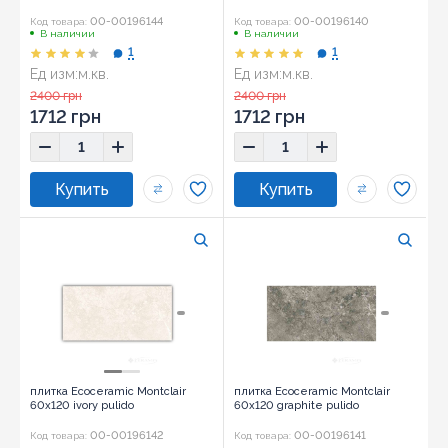
00-00196144
00-00196140
Код товара:
Код товара:
В наличии
В наличии
1
1
Ед изм:
м.кв.
Ед изм:
м.кв.
Размер:
60x120
Размер:
60x120
2400 грн
2400 грн
1712 грн
1712 грн
плитка Ecoceramic Montclair
плитка Ecoceramic Montclair
60x120 ivory pulido
60x120 graphite pulido
00-00196142
00-00196141
Код товара:
Код товара: