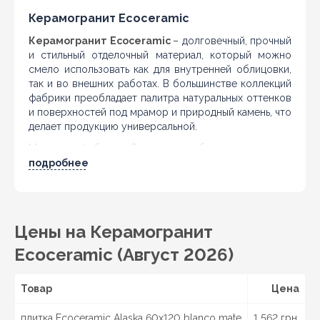
Керамогранит Ecoceramic
Керамогранит Ecoceramic
– долговечный, прочный
и стильный отделочный материал, который можно
смело использовать как для внутренней облицовки,
так и во внешних работах. В большинстве коллекций
фабрики преобладает палитра натуральных оттенков
и поверхностей под мрамор и природный камень, что
делает продукцию универсальной.
Молодая фабрика Экокерамик была основана в
Испании в 2008 году. Помимо керамогранита
подробнее
изготавливает также керамическую плитку для стен и
пола. Всего за три года со дня основания были
открыты филиалы производства и продаж более чем
в ста странах мира. За достаточно небольшой
Цены на Керамогранит
промежуток времени фабрика заявила о себе на
рынке как об ответственном производителе, изделия
Ecoceramic (Август 2026)
которого функциональны и элегантны по дизайну.
Превосходное сопоставление цены и качества
Товар
Цена
сделало Ecoceramic одним из самых популярных
брендов среди испанских и европейских торговых
плитка Ecoceramic Alaska 60x120 blanco mate
1 562 грн.
марок.