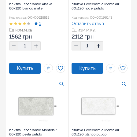
плитка Ecoceramic Alaska
плитка Ecoceramic Montclair
60x120 blanco mate
60x120 noce pulido
00-00215518
00-00196143
Код товара:
Код товара:
1
Оставить отзыв
Ед изм:
м.кв.
Ед изм:
м.кв.
Размер:
60x120
Размер:
60x120
1562 грн
2112 грн
плитка Ecoceramic Montclair
плитка Ecoceramic Montclair
60x120 perla pulido
60x120 blanco pulido