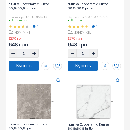
плитка Ecoceramic Cuzco
плитка Ecoceramic Cuzco
60,8x60,8 blanco
60,8x60,8 perla
00-00196508
00-00196506
Код товара:
Код товара:
В наличии
В наличии
1
1
Ед изм:
м.кв.
Ед изм:
м.кв.
Размер:
60,8x60,8
Размер:
60,8x60,8
1270 грн
1270 грн
648 грн
648 грн
плитка Ecoceramic Louvre
плитка Ecoceramic Kumasi
60,8x60,8 gris
60,8x60,8 brillo