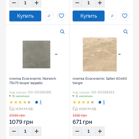
плитка Ecoceramic Norwich
плитка Ecoceramic Safari 60x60
75x75 taupe lappato
beige
00-00196186
00-00196193
Код товара:
Код товара:
В наличии
В наличии
1
1
Ед изм:
м.кв.
Ед изм:
м.кв.
Размер:
75x75
Размер:
60x60
2045 грн
1316 грн
1079 грн
671 грн