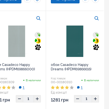
3
3
4
4
и Casadeco Happy
обои Casadeco Happy
ams (HPDM69866000)
Dreams (HPDM69866616)
овара:
Код товара:
В наличии
В наличии
00180309
00-00180310
1
1
зм:
шт
Ед изм:
шт
1 грн
1281 грн