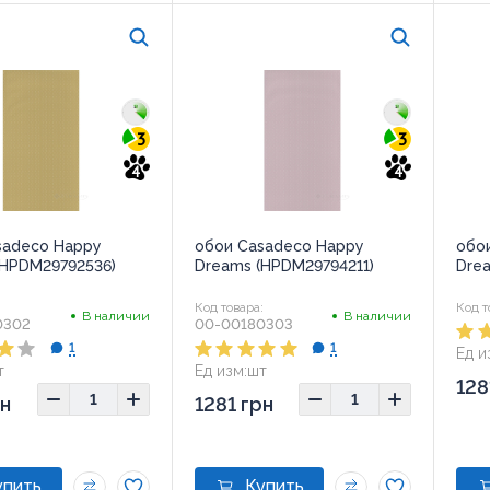
3
3
4
4
sadeco Happy
обои Casadeco Happy
обо
(HPDM29792536)
Dreams (HPDM29794211)
Dre
:
Код товара:
Код т
В наличии
В наличии
0302
00-00180303
1
1
Ед и
т
Ед изм:
шт
128
рн
1281 грн