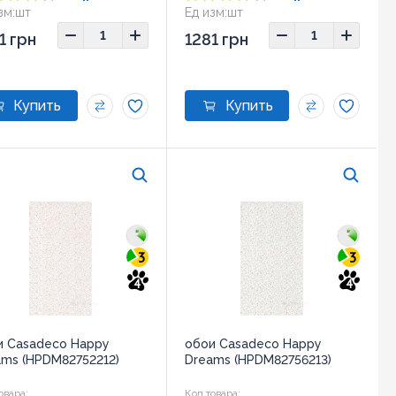
зм:
шт
Ед изм:
шт
1 грн
1281 грн
3
3
4
4
и Casadeco Happy
обои Casadeco Happy
ams (HPDM82752212)
Dreams (HPDM82756213)
овара:
Код товара: