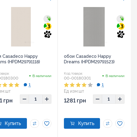
3
3
4
4
и Casadeco Happy
обои Casadeco Happy
ms (HPDM29791118)
Dreams (HPDM29791523)
овара:
Код товара:
В наличии
В наличии
00180300
00-00180301
1
1
зм:
шт
Ед изм:
шт
1 грн
1281 грн