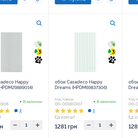
3
3
4
4
sadeco Happy
обои Casadeco Happy
обо
(HPDM29889014)
Dreams (HPDM69837306)
Dre
:
Код товара:
Код т
В наличии
В наличии
0306
00-00180307
00-
2
1
т
Ед изм:
шт
Ед и
рн
1281 грн
128