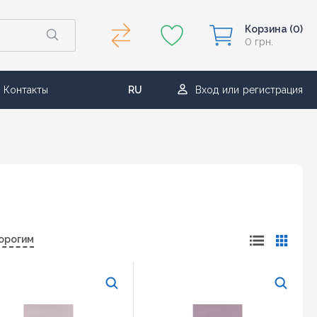
Корзина
(0)
0 грн.
Контакты
RU
Вход
или
регистрация
UA
орогим