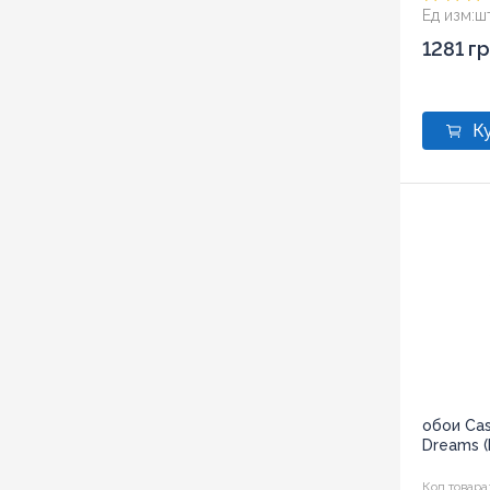
Ед изм:
ш
1281 г
обои Ca
Dreams (
Код товара