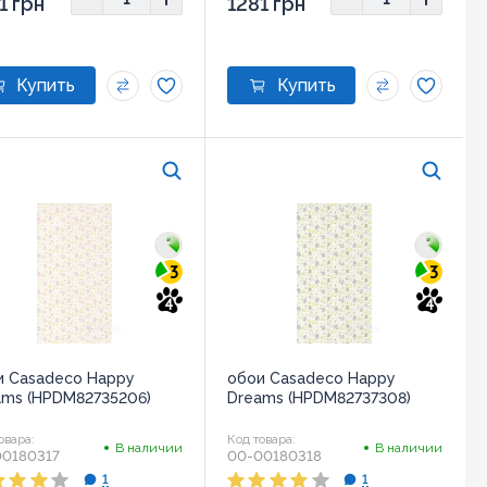
1 грн
1281 грн
3
3
4
4
и Casadeco Happy
обои Casadeco Happy
ams (HPDM82735206)
Dreams (HPDM82737308)
овара:
Код товара:
В наличии
В наличии
00180317
00-00180318
1
1