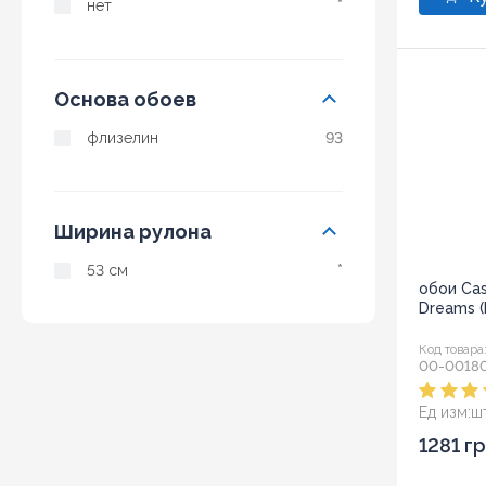
нет
*
Основа обоев
флизелин
93
Ширина рулона
53 см
*
обои Ca
Dreams 
Код товара
00-0018
Ед изм:
ш
1281 г