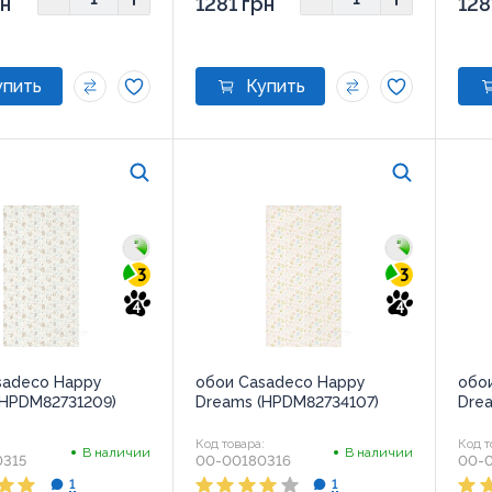
рн
1281 грн
128
3
3
4
4
sadeco Happy
обои Casadeco Happy
обо
(HPDM82731209)
Dreams (HPDM82734107)
Dre
:
Код товара:
Код т
В наличии
В наличии
0315
00-00180316
00-
1
1