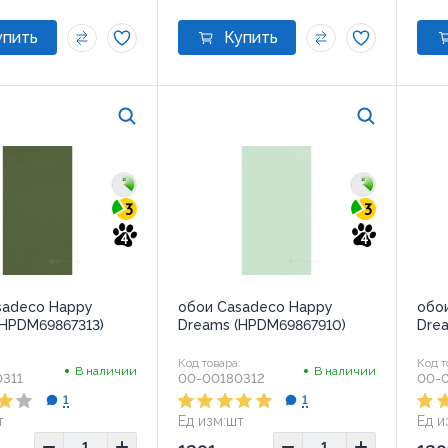
3
3
4
4
sadeco Happy
обои Casadeco Happy
обо
(HPDM69867313)
Dreams (HPDM69867910)
Dre
:
Код товара:
Код т
В наличии
В наличии
311
00-00180312
00-
1
1
т
Ед изм:
шт
Ед и