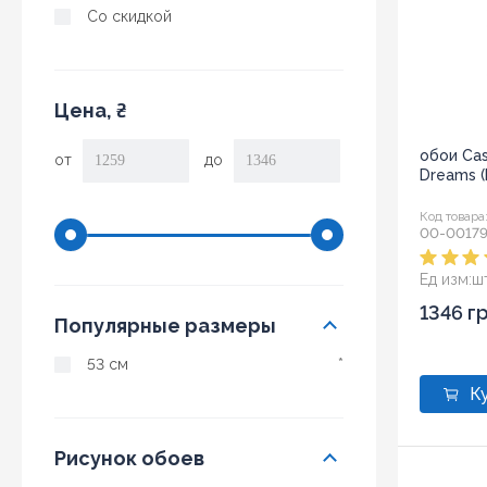
Со скидкой
Цена, ₴
обои Ca
от
до
Dreams 
Код товара
00-00179
Ед изм:
ш
1346 г
Популярные размеры
53 см
*
Рисунок обоев