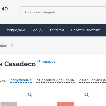
4-40
Распродажа
Бренды
Гарантия
Оплата и доставка
обои
/
47 товаров
и Casadeco
популярные
от дорогих к дешевым
от дешевых к д
вка: