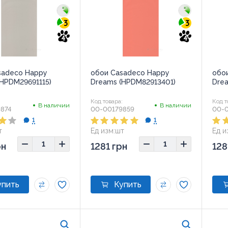
3
3
4
4
sadeco Happy
обои Casadeco Happy
обо
(HPDM29691115)
Dreams (HPDM82913401)
Dre
:
Код товара:
Код т
В наличии
В наличии
874
00-00179859
00-
1
1
т
Ед изм:
шт
Ед и
рн
1281 грн
128