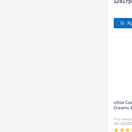
1281 г
обои Ca
Dreams 
Код товара
00-0018