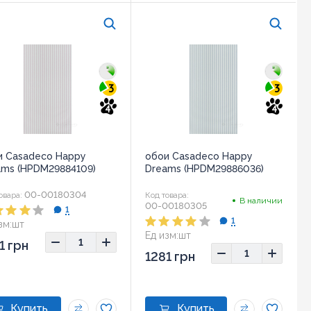
3
3
4
4
и Casadeco Happy
обои Casadeco Happy
ams (HPDM29884109)
Dreams (HPDM29886036)
00-00180304
овара:
Код товара:
В наличии
00-00180305
1
1
зм:
шт
Ед изм:
шт
1 грн
1281 грн