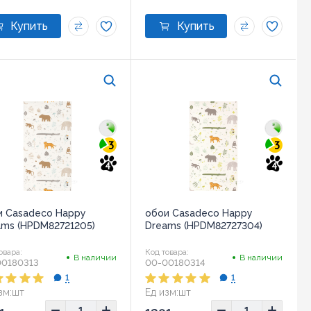
3
3
4
4
и Casadeco Happy
обои Casadeco Happy
ams (HPDM82721205)
Dreams (HPDM82727304)
овара:
Код товара:
В наличии
В наличии
00180313
00-00180314
1
1
зм:
шт
Ед изм:
шт