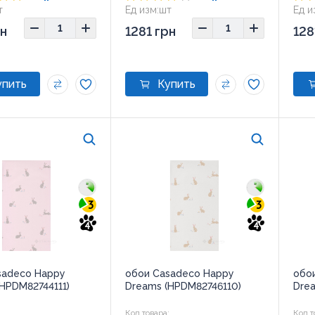
т
Ед изм:
шт
Ед и
рн
1281 грн
128
3
3
4
4
sadeco Happy
обои Casadeco Happy
обо
HPDM82744111)
Dreams (HPDM82746110)
Dre
:
Код товара:
Код т