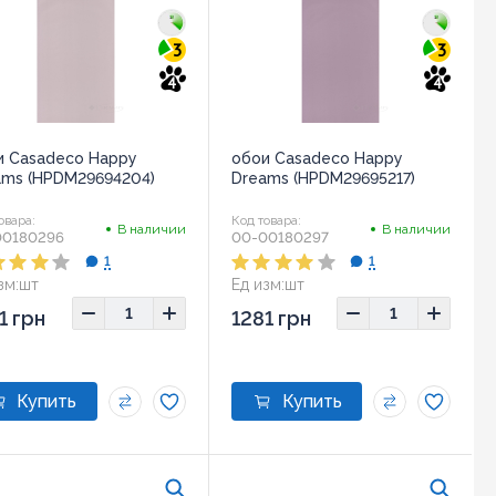
3
3
4
4
и Casadeco Happy
обои Casadeco Happy
ams (HPDM29694204)
Dreams (HPDM29695217)
овара:
Код товара:
В наличии
В наличии
00180296
00-00180297
1
1
зм:
шт
Ед изм:
шт
1 грн
1281 грн