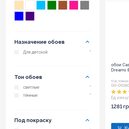
Назначение обоев
Для детской
*
обои Ca
Dreams 
Тон обоев
Код товара
00-0018
светлые
*
тёмные
*
Ед изм:
ш
1281 г
Под покраску