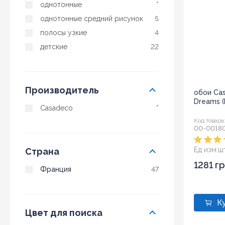
однотонные
*
однотонные средний рисунок
5
полосы узкие
4
детские
22
Производитель
обои Ca
Dreams 
Casadeco
*
Код товара
00-0018
Ед изм:
ш
Страна
1281 г
Франция
47
Цвет для поиска