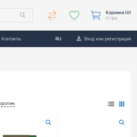
Корзина
(0)
0 грн.
Контакты
RU
Вход
или
регистрация
UA
орогим