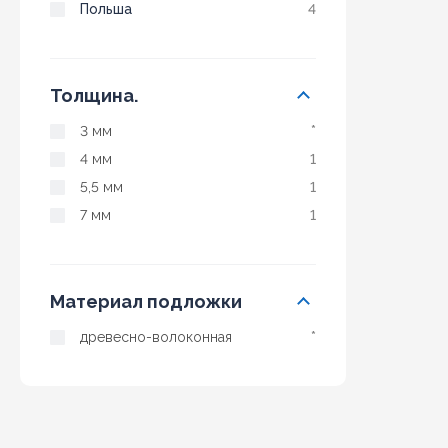
Польша
4
Толщина.
3 мм
*
4 мм
1
5,5 мм
1
7 мм
1
Материал подложки
древесно-волоконная
*