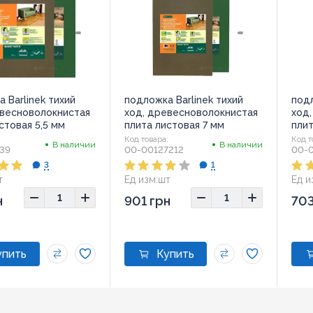
 Barlinek тихий
подложка Barlinek тихий
подл
евесноволокнистая
ход, древесноволокнистая
ход
стовая 5,5 мм
плита листовая 7 мм
плит
:
Код товара:
Код т
В наличии
В наличии
39
00-00127212
00-
3
1
т
Ед изм:
шт
Ед и
н
901 грн
703