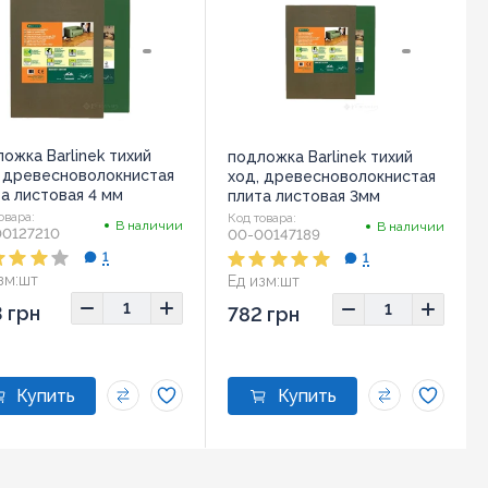
ожка Barlinek тихий
подложка Barlinek тихий
, древесноволокнистая
ход, древесноволокнистая
а листовая 4 мм
плита листовая 3мм
овара:
Код товара:
В наличии
В наличии
00127210
00-00147189
1
1
зм:
шт
Ед изм:
шт
 грн
782 грн