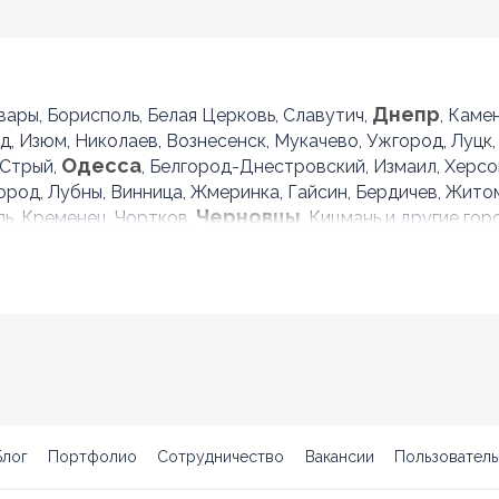
Днепр
овары, Борисполь, Белая Церковь, Славутич,
, Каме
ад, Изюм, Николаев, Вознесенск, Мукачево, Ужгород, Луцк,
Одесса
 Стрый,
, Белгород-Днестровский, Измаил, Херсон
город, Лубны, Винница, Жмеринка, Гайсин, Бердичев, Жит
Черновцы
ль, Кременец, Чортков,
, Кицмань и другие гор
Блог
Портфолио
Сотрудничество
Вакансии
Пользователь