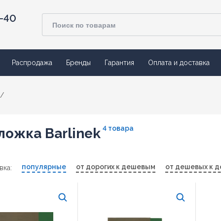
4-40
Распродажа
Бренды
Гарантия
Оплата и доставка
/
4 товара
ложка Barlinek
популярные
от дорогих к дешевым
от дешевых к д
вка: