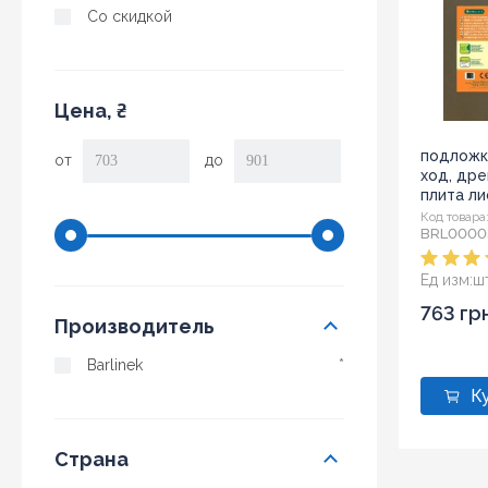
Со скидкой
Цена, ₴
подложка
от
до
ход, др
плита ли
Код товара
BRL0000
Ед изм:
ш
763 гр
Производитель
Barlinek
*
Страна