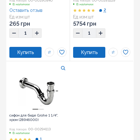
00-00290840
00-00293229
Код товара:
Код товара:
В наличии
В наличии
Оставить отзыв
2
Ед изм:
шт
Ед изм:
шт
265 грн
5754 грн
сифон для биде Grohe 1 1/4",
хром (28946000)
00-00294113
Код товара:
В наличии
1