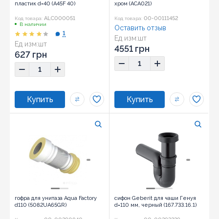
пластик d=40 (A45F 40)
хром (ACA021)
ALC000051
00-00111452
Код товара:
Код товара:
В наличии
Оставить отзыв
1
Ед изм:
шт
Ед изм:
шт
4551 грн
627 грн
гофра для унитаза Aqua Factory
сифон Geberit для чаши Генуя
d110 (5082UA65GR)
d=110 мм, черный (167.733.16.1)