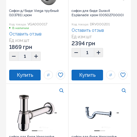
Сифон д/биде Viega трубный
сифон для биде Duravit
(103781),хром
Esplanade хром (0050270000)
VGA000017
DRV000201
Код товара:
Код товара:
В наличии
Оставить отзыв
Оставить отзыв
Ед изм:
шт
Ед изм:
шт
2394 грн
1869 грн
сифон для биде Hansgrohe
сифон для биде Hansgrohe