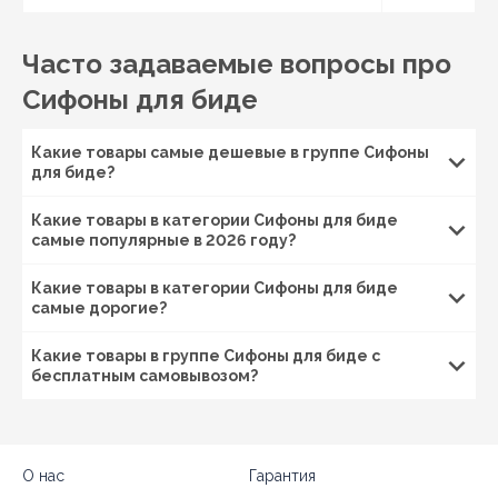
тип биде - подвесное или напольное;
Часто задаваемые вопросы про
наличие перелива;
расстояние до канализационного выхода.
Сифоны для биде
Для небольших санузлов удобен гибкий сифон для
биде: его легче установить, если канализация
Какие товары самые дешевые в группе Сифоны
расположена нестандартно. Если важны надежность
для биде?
и долговечность, лучше выбрать жесткий бутылочный
или трубный сифон на биде.
Комплект сифона для
Какие товары в категории Сифоны для биде
биде
обычно включает корпус, выпуск, прокладки и
самые популярные в 2026 году?
декоративную чашку. Такой вариант удобнее, чем
покупать детали отдельно: все элементы совместимы
Какие товары в категории Сифоны для биде
между собой.
самые дорогие?
Установка сифона на биде: что важно
учесть?
Какие товары в группе Сифоны для биде с
бесплатным самовывозом?
Установка сифона на биде занимает минимум
времени, если заранее подобрать модель под
конкретную сантехнику. Сначала монтируется
выпуск, затем подключается сам сифон для биде,
О нас
Гарантия
после чего конструкция соединяется с канализацией.