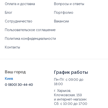
После установки обязательно проверьте:
Оплата и доставка
Вопросы и ответы
герметичность соединений;
Блог
Портфолио
наличие водяного затвора;
отсутствие протечек под нагрузкой.
Сотрудничество
Вакансии
Если старый узел начал подтекать или появился
Пользовательское соглашение
запах, потребуется замена сифона биде. Чаще всего
достаточно заменить только сам сифон, не
Политика конфиденциальности
демонтируя чашу.
Контакты
Какие сифоны биде представлены в
Keramis?
Ваш город
График работы
Киев
Пн-Пт: с 09:00 до
18:00
0 (800) 30-44-40
г. Харьков,
Клочковская, 159
и интернет-магазин:
Сб: с 10:00 до 17:00