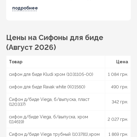
напольных моделей подходит сифон для
напольного
подробнее
биде
с вертикальным или универсальным выходом.
Чем отличается сифон для биде?
Главная особенность сифонов для биде - компактные
Цены на Сифоны для биде
размеры и аккуратный внешний вид. Часто
коммуникации остаются частично на виду, поэтому
(Август 2026)
производители предлагают:
хромированные модели;
Товар
Цена
пластиковые сифоны белого цвета;
гибкий сифон для биде для сложного
сифон для биде Kludi хром (1031105-00)
1 084 грн.
подключения;
варианты с переливом.
сифон для биде Ravak white (X01560)
490 грн.
Сифон для биде с переливом нужен, если
конструкция чаши имеет дополнительное отверстие
Сифон д/биде Viega, б/выпуска, пласт
342 грн.
(120337)
для защиты от переполнения. В этом случае обычный
сифон под биде не подойдет.
сифон д/биде Viega, б/выпуска, хром
2 027 грн.
Как выбрать сифон для биде?
(114619)
Если вы хотите купить сифон для биде без ошибок,
Сифон д/биде Viega трубный (103781),хром
1 869 грн.
ориентируйтесь на три параметра: