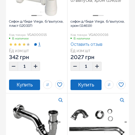
Сифон д/биде Viega, б/выпуска,
сифон д/биде Viega, б/выпуска,
пласт (120337)
хром (114619)
VGA000015
VGA000016
Код товара:
Код товара:
В наличии
В наличии
1
Оставить отзыв
Ед изм:
шт
Ед изм:
шт
342 грн
2027 грн