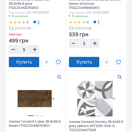
29,8x59,8 grey
brown structure
(TGGZ1042176180)
(TGGZ1044686180)
00-00190533
00-00203450
Код товара:
Код товара:
В наличии
В наличии
1
1
Ед изм:
м.кв.
Ед изм:
м.кв.
Размер:
29,8x59,8
Размер:
29,8x59,8
539 грн
604 грн
499 грн
плитка Cersanit Lukas 29,8x59,8
плитка Cersanit Henley 29,8x29,8
brown (TGGZ1044676180)
grey pattern (NT1051-008-1)
TGGZ1044177835