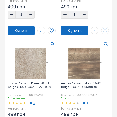
Ед изм:
м.кв.
Ед изм:
м.кв.
Размер:
42x42
Размер:
42x42
499 грн
499 грн
плитка Cersanit Eterno 42x42
плитка Cersanit Moris 42x42
beige G407 (TGGZ1032715944)
beige (TGGZ1036691891)
00-00169248
00-00166907
Код товара:
Код товара:
В наличии
В наличии
1
1
Ед изм:
м.кв.
Ед изм:
м.кв.
Размер:
42x42
499 грн
499 грн