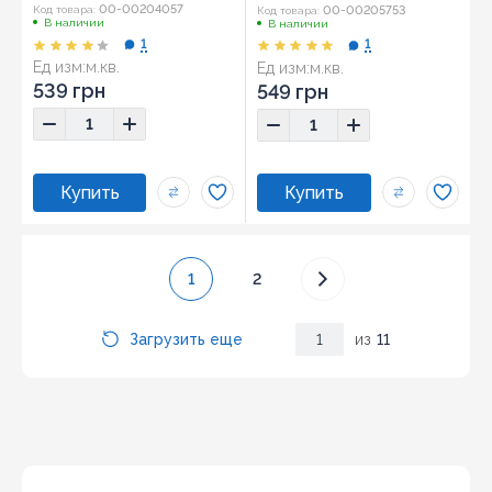
00-00204057
00-00205753
Код товара:
Код товара:
В наличии
В наличии
1
1
Ед изм:
м.кв.
Ед изм:
м.кв.
Размер:
29,8x59,8
Размер:
29,8x29,8
539 грн
549 грн
1
2
Загрузить еще
1
из
11