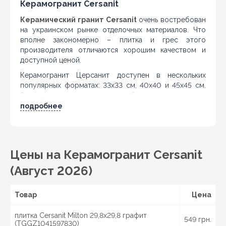
Керамогранит Cersanit
Керамический гранит Cersanit
очень востребован
на украинском рынке отделочных материалов. Что
вполне закономерно – плитка и грес этого
производителя отличаются хорошим качеством и
доступной ценой.
Керамогранит Церсанит доступен в нескольких
популярных форматах: 33х33 см, 40х40 и 45х45 см.
Эти размеры чаще всего приобретают для отделки
пола в жилых и коммерческих помещениях. Толщина
подробнее
плиток варьируется от 8 до 12 мм – это гарантирует
максимальную устойчивость и долговечность
материала.
Дизайн плитки Cersanit грес
Цены на Керамогранит Cersanit
(Август 2026)
Cersanit грес выпускается в различных вариантах
дизайна. Вы можете выбрать просто гладкую
однотонную плитку или остановить выбор на
Товар
Цена
покрытии с фактурной поверхностью, имитирующей
камень, брусчатку или гальку. В коллекциях
плитка Cersanit Milton 29,8x29,8 графит
керамогранита
Церсанит присутствуют, в
549 грн.
(TGGZ1041597830)