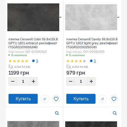
плитка Cersanit Colin 59,8x119,8
плитка Cersanit Candy 59,8x119,8
GPTU 1201 antracyt ректификат
GPTU 1202 light grey ректификат
(TGGR1009166248)
(TGGR1009229008)
00-00190512
00-00190519
Код товара:
Код товара:
В наличии
В наличии
1
1
Ед изм:
м.кв.
Ед изм:
м.кв.
1199 грн
979 грн