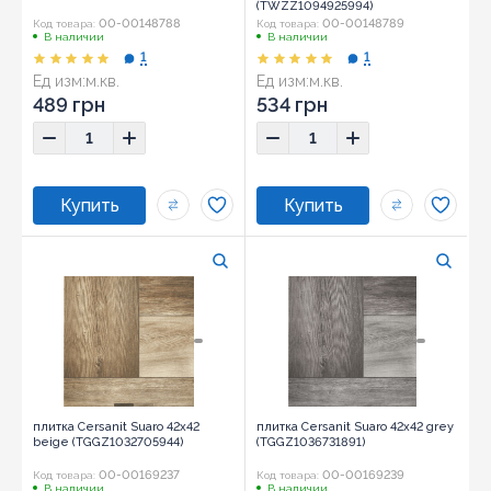
(TWZZ1094925994)
00-00148788
00-00148789
Код товара:
Код товара:
В наличии
В наличии
1
1
Ед изм:
м.кв.
Ед изм:
м.кв.
Размер:
20х60
Размер:
20х60
489 грн
534 грн
плитка Cersanit Suaro 42x42
плитка Cersanit Suaro 42x42 grey
beige (TGGZ1032705944)
(TGGZ1036731891)
00-00169237
00-00169239
Код товара:
Код товара:
В наличии
В наличии