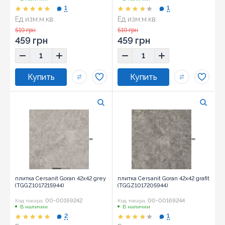
1
1
Ед изм:
м.кв.
Ед изм:
м.кв.
Размер:
42x42
Размер:
42x42
519 грн
519 грн
459 грн
459 грн
плитка Cersanit Goran 42x42 grey
плитка Cersanit Goran 42x42 grafit
(TGGZ1017215944)
(TGGZ1017205944)
00-00169242
00-00169244
Код товара:
Код товара:
В наличии
В наличии
2
1