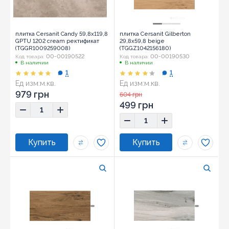
плитка Cersanit Candy 59,8x119,8
плитка Cersanit Gilberton
GPTU 1202 cream ректификат
29,8x59,8 beige
(TGGR1009259008)
(TGGZ1042156180)
00-00190522
00-00190530
Код товара:
Код товара:
В наличии
В наличии
1
1
Ед изм:
м.кв.
Ед изм:
м.кв.
Размер:
29,8x59,8
979 грн
604 грн
499 грн