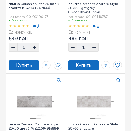
плитка Cersanit Milton 29,8x29,8
плитка Cersanit Concrete Style
графит (TGGZ1041597830)
20x60 light grey
(TWZZ1094905994)
00-00100177
00-00148787
Код товара:
Код товара:
В наличии
В наличии
1
1
Ед изм:
м.кв.
Ед изм:
м.кв.
Размер:
29,8x29,8
Размер:
20х60
549 грн
489 грн
плитка Cersanit Concrete Style
плитка Cersanit Concrete Style
20x60 grey (TWZZ1094915994)
20x60 structure