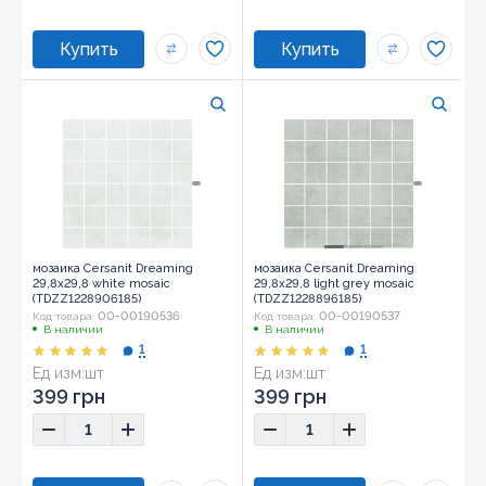
мозаика Cersanit Dreaming
мозаика Cersanit Dreaming
29,8x29,8 white mosaic
29,8x29,8 light grey mosaic
(TDZZ1228906185)
(TDZZ1228896185)
00-00190536
00-00190537
Код товара:
Код товара:
В наличии
В наличии
1
1
Ед изм:
шт
Ед изм:
шт
Размер:
29,8x29,8
Размер:
29,8x29,8
399 грн
399 грн