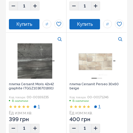
плитка Cersanit Moris 42x42
плитка Cersanit Perseo 30x60
graphite (TGGZ1036701891)
beige
00-00169235
00-00171246
Код товара:
Код товара:
В наличии
В наличии
1
1
Ед изм:
м.кв.
Ед изм:
м.кв.
Размер:
42x42
399 грн
400 грн