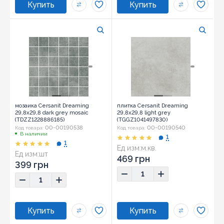
мозаика Cersanit Dreaming
плитка Cersanit Dreaming
29,8x29,8 dark grey mosaic
29,8x29,8 light grey
(TDZZ1228886185)
(TGGZ1041497830)
00-00190538
00-00190540
Код товара:
Код товара:
В наличии
1
1
Ед изм:
м.кв.
Ед изм:
шт
Размер:
29,8x29,8
469 грн
Размер:
29,8x29,8
399 грн