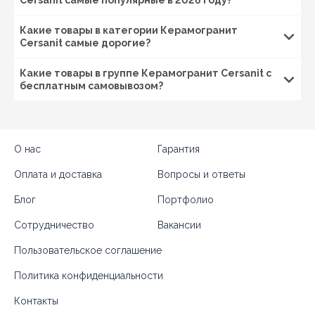
Львов
, Дрогобыч, Стрый,
Одесса
, Белгород-
Днестровский, Измаил, Херсон, Черкассы, Умань,
Какие товары в категории Керамогранит
Канев,
Чернигов
, Нежин, Прилуки,
Полтава
,
Cersanit самые дорогие?
Кременчуг, Миргород, Лубны, Винница, Жмеринка,
Гайсин, Бердичев, Житомир, Новоград-Волынский,
Какие товары в группе Керамогранит Cersanit с
Коростень, Рогатин, Кировоград, Александрия,
бесплатным самовывозом?
Тернополь, Кременец, Чортков,
Черновцы
, Кицмань
и другие города Украины.
О нас
Гарантия
Оплата и доставка
Вопросы и ответы
Блог
Портфолио
Сотрудничество
Вакансии
Пользовательское соглашение
Политика конфиденциальности
Контакты