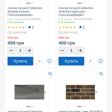
плитка Cersanit Gilberton
плитка Cersanit Gilberton
29,8x59,8 brown
29,8x59,8 light grey
(TGGZ1042166180)
(TGGZ1042186180)
00-00190531
00-00190532
Код товара:
Код товара:
В наличии
В наличии
1
1
Ед изм:
м.кв.
Ед изм:
м.кв.
Размер:
29,8x59,8
Размер:
29,8x59,8
604 грн
604 грн
499 грн
499 грн
плитка Cersanit Gilberton
плитка Cersanit Lukas 29,8x59,8