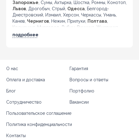
Запорожье
, Сумы, Ахтырка, Шостка, Ромны, Конотоп,
Львов
, Дрогобыч, Стрый,
Одесса
, Белгород-
Днестровский, Измаил, Херсон, Черкассы, Умань,
Канев,
Чернигов
, Нежин, Прилуки,
Полтава
,
Кременчуг, Миргород, Лубны, Винница, Жмеринка,
Гайсин, Бердичев, Житомир, Новоград-Волынский,
подробнее
Коростень, Рогатин, Кировоград, Александрия,
Тернополь, Кременец, Чортков,
Черновцы
, Кицмань
и другие города Украины.
О нас
Гарантия
Оплата и доставка
Вопросы и ответы
Блог
Портфолио
Сотрудничество
Вакансии
Пользовательское соглашение
Политика конфиденциальности
Контакты