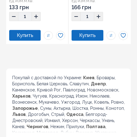
Ед изм:
м.кв.
Ед изм:
м.кв.
133 грн
166 грн
Покупай с доставкой по Украине:
Киев
, Бровары,
Борисполь, Белая Церковь, Славутич,
Днепр
,
Каменское, Кривой Рог, Павлоград, Новомосковск,
Харьков
, Чугуев, Красноград, Изюм, Николаев,
Вознесенск, Мукачево, Ужгород, Луцк, Ковель, Ровно,
Запорожье
, Сумы, Ахтырка, Шостка, Ромны, Конотоп,
Львов
, Дрогобыч, Стрый,
Одесса
, Белгород-
Днестровский, Измаил, Херсон, Черкассы, Умань,
Канев,
Чернигов
, Нежин, Прилуки,
Полтава
,
Кременчуг, Миргород, Лубны, Винница, Жмеринка,