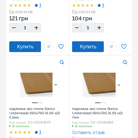
1
1
Ед изм:
м.кв.
Ед изм:
м.кв.
121 грн
104 грн
подложка эко-плита Steico
подложка эко-плита Steico
Underwood 590х790 (6,99 м2)
Underwood 590х790 (6,99 м2)
5,5мм
7мм
00-00183675
00-00183465
Код товара:
Код товара:
В наличии
В наличии
1
Оставить отзыв