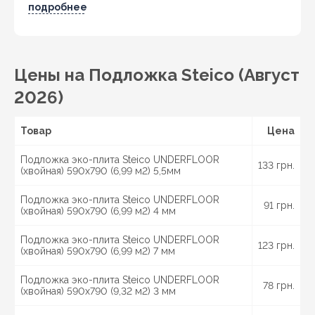
Гайсин, Бердичев, Житомир, Новоград-Волынский,
подробнее
Коростень, Рогатин, Кировоград, Александрия,
Тернополь, Кременец, Чортков,
Черновцы
, Кицмань
и другие города Украины.
Цены на Подложка Steico (Август
2026)
Товар
Цена
Подложка эко-плита Steico UNDERFLOOR
133 грн.
(хвойная) 590х790 (6,99 м2) 5,5мм
Подложка эко-плита Steico UNDERFLOOR
91 грн.
(хвойная) 590х790 (6,99 м2) 4 мм
Подложка эко-плита Steico UNDERFLOOR
123 грн.
(хвойная) 590х790 (6,99 м2) 7 мм
Подложка эко-плита Steico UNDERFLOOR
78 грн.
(хвойная) 590х790 (9,32 м2) 3 мм