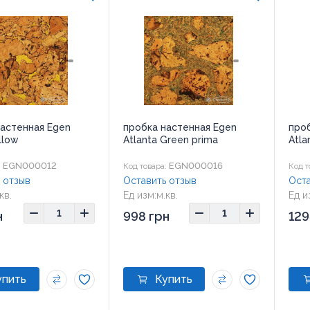
настенная Egen
пробка настенная Egen
про
llow
Atlanta Green prima
Atla
EGN000012
EGN000016
:
Код товара:
Код т
 отзыв
Оставить отзыв
Оста
кв.
Ед изм:
м.кв.
Ед и
00x300 мм
Размер:
600x300 мм
Разм
н
998 грн
129