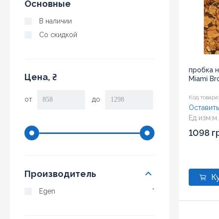
Основные
В наличии
Со скидкой
пробка 
Цена, ₴
Miami B
Код товара
от
до
Оставить
Ед изм:
м.
Размер:
6
1098 г
Производитель
Egen
*