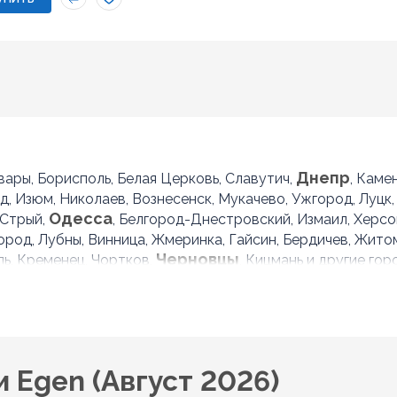
Днепр
овары, Борисполь, Белая Церковь, Славутич,
, Каме
ад, Изюм, Николаев, Вознесенск, Мукачево, Ужгород, Луцк,
Одесса
 Стрый,
, Белгород-Днестровский, Измаил, Херсон
город, Лубны, Винница, Жмеринка, Гайсин, Бердичев, Жит
Черновцы
ль, Кременец, Чортков,
, Кицмань и другие гор
 Egen (Август 2026)