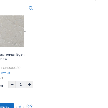
настенная Egen
Snow
EGN000020
:
 отзыв
кв.
00x300 мм
рн