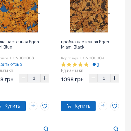
бка настенная Egen
пробка настенная Egen
i Blue
Miami Black
EGN000008
EGN000009
овара:
Код товара:
вить отзыв
1
зм:
м.кв.
Ед изм:
м.кв.
ер:
600x300 мм
Размер:
600x300 мм
8 грн
1098 грн