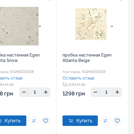
бка настенная Egen
пробка настенная Egen
nta Snow
Atlanta Beige
EGN000018
EGN000019
овара:
Код товара:
вить отзыв
Оставить отзыв
зм:
м.кв.
Ед изм:
м.кв.
ер:
600x300 мм
Размер:
600x300 мм
8 грн
1298 грн