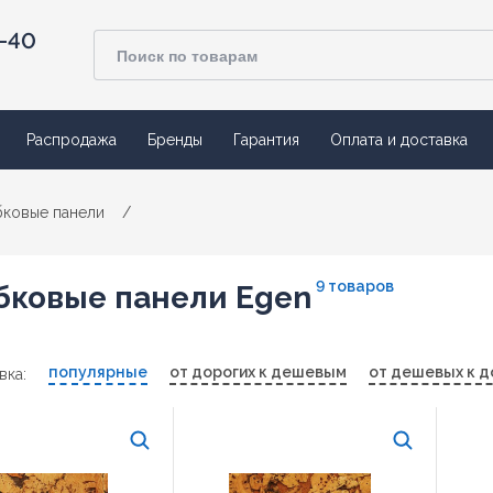
4-40
Распродажа
Бренды
Гарантия
Оплата и доставка
ковые панели
/
9 товаров
бковые панели Egen
популярные
от дорогих к дешевым
от дешевых к д
вка: