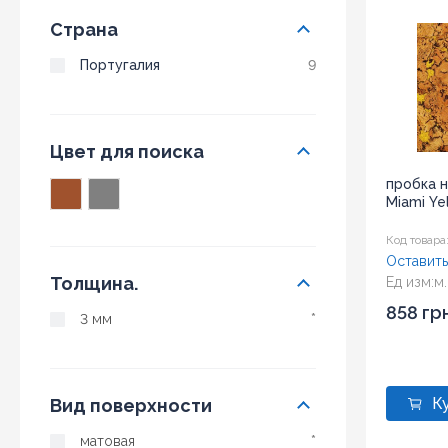
Страна
Португалия
9
Цвет для поиска
пробка 
Miami Ye
Код товара
Оставить
Толщина.
Ед изм:
м.
Размер:
6
858 гр
3 мм
*
Вид поверхности
матовая
*