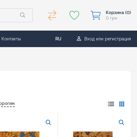
Корзина
(0)
0 грн.
Контакты
RU
Вход
или
регистрация
UA
орогим