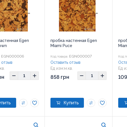
настенная Egen
пробка настенная Egen
про
rown
Miami Puce
Miam
EGN000006
EGN000007
:
Код товара:
Код т
 отзыв
Оставить отзыв
Оста
кв.
Ед изм:
м.кв.
Ед и
00x300 мм
Размер:
600x300 мм
Разм
рн
858 грн
109