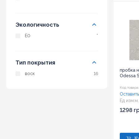
Экологичность
E0
*
Тип покрытия
пробка 
воск
16
Odessa 
Код товара
Оставить
Ед изм:
м.
Размер:
6
1298 г