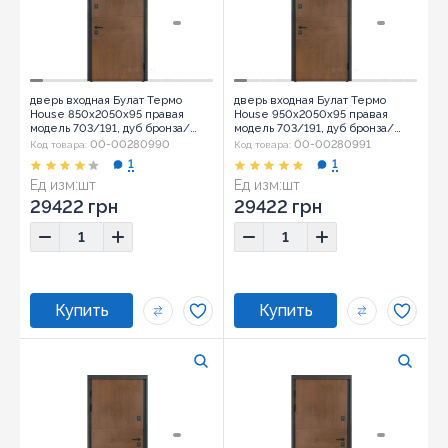
дверь входная Булат Термо
дверь входная Булат Термо
House 850x2050x95 правая
House 950x2050x95 правая
модель 703/191, дуб бронза/
модель 703/191, дуб бронза/
орех натуральный (0033)
орех натуральный (0033)
00-00280990
00-00280991
Код товара:
Код товара:
1
1
Ед изм:
шт
Ед изм:
шт
29422 грн
29422 грн