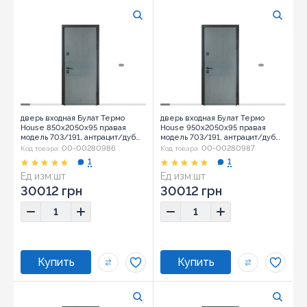
дверь входная Булат Термо
дверь входная Булат Термо
House 850x2050x95 правая
House 950x2050x95 правая
модель 703/191, антрацит/дуб
модель 703/191, антрацит/дуб
полярный (0032)
полярный (0032)
00-00280986
00-00280987
Код товара:
Код товара:
1
1
Ед изм:
шт
Ед изм:
шт
30012 грн
30012 грн