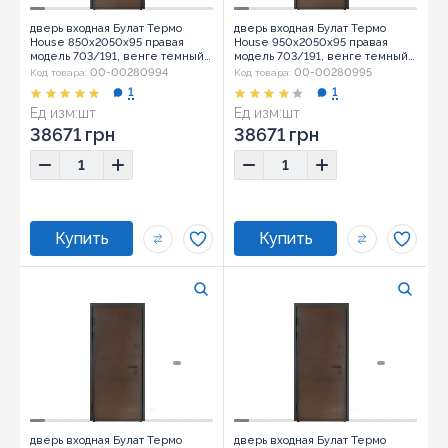
дверь входная Булат Термо
дверь входная Булат Термо
House 850x2050x95 правая
House 950x2050x95 правая
модель 703/191, венге темный/
модель 703/191, венге темный/
венге темный (0034)
венге темный (0034)
00-00280994
00-00280995
Код товара:
Код товара:
1
1
Ед изм:
шт
Ед изм:
шт
38671 грн
38671 грн
дверь входная Булат Термо
дверь входная Булат Термо