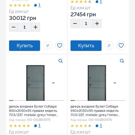
1
1
Ед изм:
шт
Ед изм:
шт
27454 грн
30012 грн
дверь входная Булат Cottage
дверь входная Булат Cottage
850x2050x95 правая модель
950x2050x95 правая модель
703/237, metalic grey/титан
703/237, metalic grey/титан
(0030)
(0030)
00-00280975
00-00280976
Код товара:
Код товара:
1
1
Ед изм:
шт
Ед изм:
шт