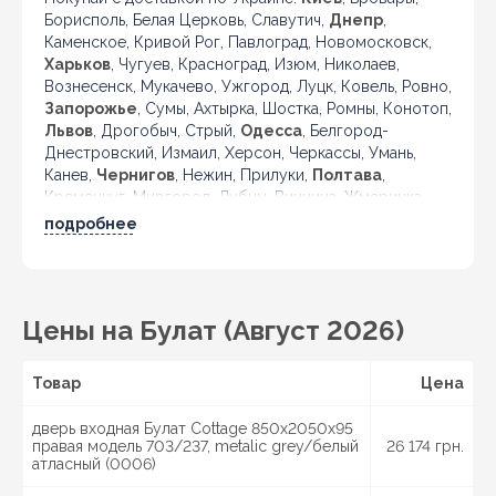
Борисполь, Белая Церковь, Славутич,
Днепр
,
Каменское, Кривой Рог, Павлоград, Новомосковск,
Харьков
, Чугуев, Красноград, Изюм, Николаев,
Вознесенск, Мукачево, Ужгород, Луцк, Ковель, Ровно,
Запорожье
, Сумы, Ахтырка, Шостка, Ромны, Конотоп,
Львов
, Дрогобыч, Стрый,
Одесса
, Белгород-
Днестровский, Измаил, Херсон, Черкассы, Умань,
Канев,
Чернигов
, Нежин, Прилуки,
Полтава
,
Кременчуг, Миргород, Лубны, Винница, Жмеринка,
Гайсин, Бердичев, Житомир, Новоград-Волынский,
подробнее
Коростень, Рогатин, Кировоград, Александрия,
Тернополь, Кременец, Чортков,
Черновцы
, Кицмань
и другие города Украины.
Цены на Булат (Август 2026)
Товар
Цена
дверь входная Булат Cottage 850x2050x95
правая модель 703/237, metalic grey/белый
26 174 грн.
атласный (0006)