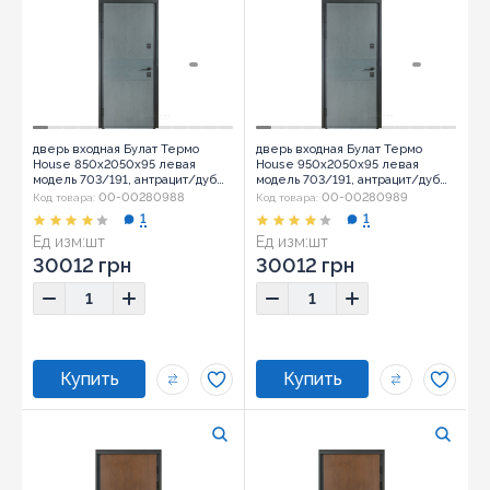
дверь входная Булат Термо
дверь входная Булат Термо
House 850x2050x95 левая
House 950x2050x95 левая
модель 703/191, антрацит/дуб
модель 703/191, антрацит/дуб
полярный (0032)
полярный (0032)
00-00280988
00-00280989
Код товара:
Код товара:
1
1
Ед изм:
шт
Ед изм:
шт
30012 грн
30012 грн