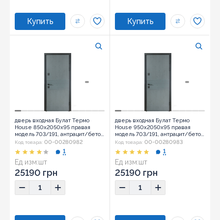
дверь входная Булат Термо
дверь входная Булат Термо
House 850x2050x95 правая
House 950x2050x95 правая
модель 703/191, антрацит/бетон
модель 703/191, антрацит/бетон
антрацит (0008)
антрацит (0008)
00-00280982
00-00280983
Код товара:
Код товара:
1
1
Ед изм:
шт
Ед изм:
шт
25190 грн
25190 грн