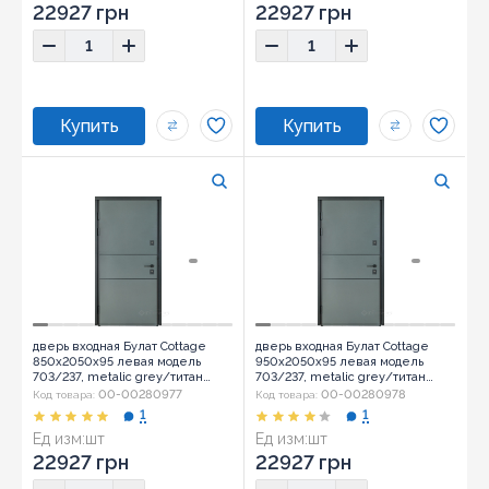
22927 грн
22927 грн
дверь входная Булат Cottage
дверь входная Булат Cottage
850x2050x95 левая модель
950x2050x95 левая модель
703/237, metalic grey/титан
703/237, metalic grey/титан
(0030)
(0030)
00-00280977
00-00280978
Код товара:
Код товара:
1
1
Ед изм:
шт
Ед изм:
шт
22927 грн
22927 грн