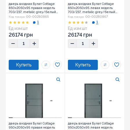
дверь входная Булат Cottage
дверь входная Булат Cottage
850x2050x95 правая модель
850x2050x95 левая модель
703/237, metalic grey/белый
703/237, metalic grey/белый
атласный (0006)
атласный (0006)
00-00280865
00-00280867
Код товара:
Код товара:
1
1
Ед изм:
шт
Ед изм:
шт
26174 грн
26174 грн
дверь входная Булат Cottage
дверь входная Булат Cottage
950x2050x95 правая модель
950x2050x95 левая модель