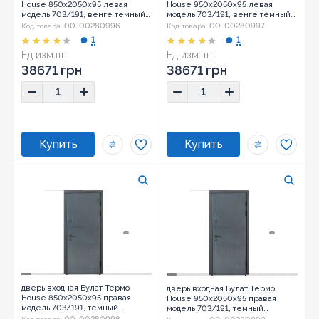
House 850x2050x95 левая
House 950x2050x95 левая
модель 703/191, венге темный/
модель 703/191, венге темный/
венге темный (0034)
венге темный (0034)
00-00280996
00-00280997
Код товара:
Код товара:
1
1
Ед изм:
шт
Ед изм:
шт
38671 грн
38671 грн
дверь входная Булат Термо
дверь входная Булат Термо
House 850x2050x95 правая
House 950x2050x95 правая
модель 703/191, темный
модель 703/191, темный
антрацит (0070)
антрацит (0070)