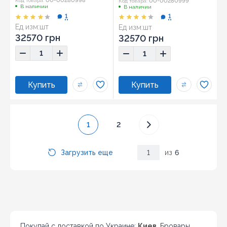
00-00280998
00-00280999
Код товара:
Код товара:
В наличии
В наличии
1
1
Ед изм:
шт
Ед изм:
шт
32570 грн
32570 грн
1
2
Загрузить еще
1
из
6
Покупай с доставкой по Украине:
Киев
, Бровары,