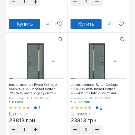
дверь входная Булат Cottage
дверь входная Булат Cottage
950x2050x95 правая модель
950x2050x95 левая модель
705/431, metalic grey/титан
705/431, metalic grey/титан
(0031)
(0031)
00-00280979
00-00280980
Код товара:
Код товара:
В наличии
В наличии
1
1
Ед изм:
шт
Ед изм:
шт
23813 грн
23813 грн