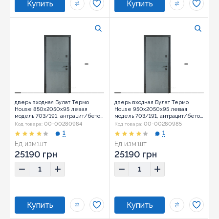
дверь входная Булат Термо
дверь входная Булат Термо
House 850x2050x95 левая
House 950x2050x95 левая
модель 703/191, антрацит/бетон
модель 703/191, антрацит/бетон
антрацит (0008)
антрацит (0008)
00-00280984
00-00280985
Код товара:
Код товара:
1
1
Ед изм:
шт
Ед изм:
шт
25190 грн
25190 грн