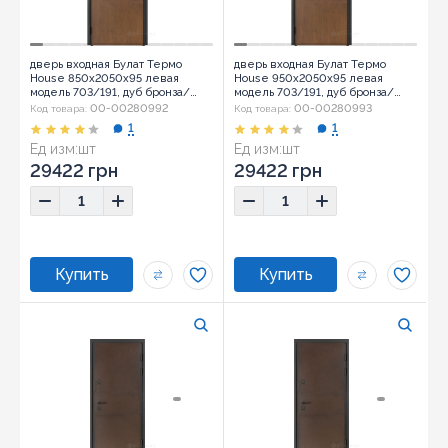
дверь входная Булат Термо
дверь входная Булат Термо
House 850x2050x95 левая
House 950x2050x95 левая
модель 703/191, дуб бронза/
модель 703/191, дуб бронза/
орех натуральный (0033)
орех натуральный (0033)
00-00280992
00-00280993
Код товара:
Код товара:
1
1
Ед изм:
шт
Ед изм:
шт
29422 грн
29422 грн