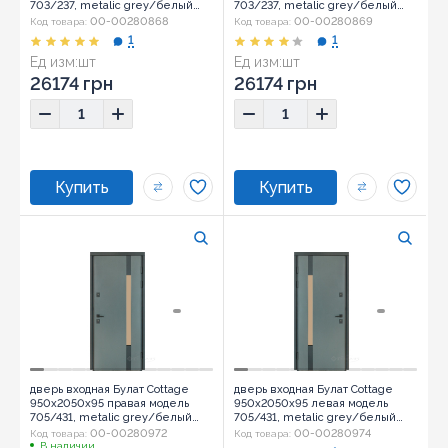
703/237, metalic grey/белый
703/237, metalic grey/белый
атласный (0006)
атласный (0006)
00-00280868
00-00280869
Код товара:
Код товара:
1
1
Ед изм:
шт
Ед изм:
шт
26174 грн
26174 грн
дверь входная Булат Cottage
дверь входная Булат Cottage
950x2050x95 правая модель
950x2050x95 левая модель
705/431, metalic grey/белый
705/431, metalic grey/белый
атласный (0130)
атласный (0007)
00-00280972
00-00280974
Код товара:
Код товара:
В наличии