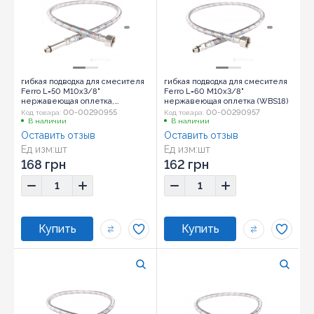
гибкая подводка для смесителя
гибкая подводка для смесителя
Ferro L=50 M10x3/8"
Ferro L=60 M10x3/8"
нержавеющая оплетка,
нержавеющая оплетка (WBS18)
длинный щтуцер (WBS14)
00-00290955
00-00290957
Код товара:
Код товара:
В наличии
В наличии
Оставить отзыв
Оставить отзыв
Ед изм:
шт
Ед изм:
шт
168 грн
162 грн