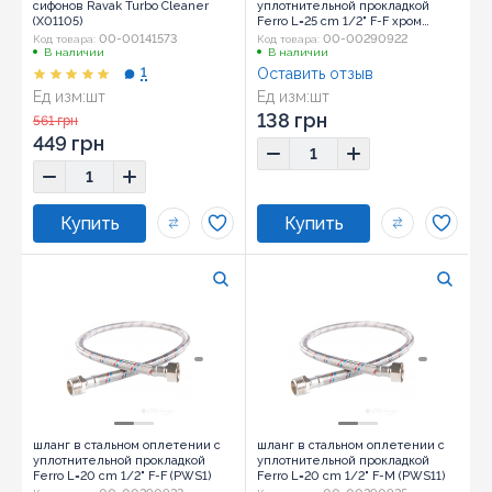
сифонов Ravak Turbo Сleaner
уплотнительной прокладкой
(X01105)
Ferro L=25 cm 1/2" F-F хром
(PWS01)
00-00141573
00-00290922
Код товара:
Код товара:
В наличии
В наличии
1
Оставить отзыв
Ед изм:
шт
Ед изм:
шт
138 грн
561 грн
449 грн
шланг в стальном оплетении с
шланг в стальном оплетении с
уплотнительной прокладкой
уплотнительной прокладкой
Ferro L=20 cm 1/2" F-F (PWS1)
Ferro L=20 cm 1/2" F-M (PWS11)