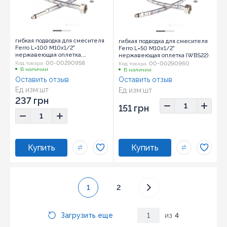
гибкая подводка для смесителя
гибкая подводка для смесителя
Ferro L=100 M10x1/2"
Ferro L=50 M10x1/2"
нержавеющая оплетка,
нержавеющая оплетка (WBS22)
длинный штуцер (WBS20)
00-00290958
00-00290960
Код товара:
Код товара:
В наличии
В наличии
Оставить отзыв
Оставить отзыв
Ед изм:
шт
Ед изм:
шт
237 грн
151 грн
1
2
Загрузить еще
1
из
4