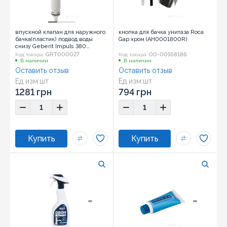
впускной клапан для наружного
кнопка для бачка унитаза Roca
бачка(пластик) подвод воды
Gap хром (AH0001800R)
снизу Geberit Impuls 380
(281.207.00.1)
GRT000027
00-00168186
Код товара:
Код товара:
В наличии
В наличии
Оставить отзыв
Оставить отзыв
Ед изм:
шт
Ед изм:
шт
Размер:
4,7x4
1281 грн
794 грн