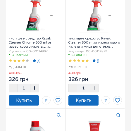
чистящее средство Ravak
чистящее средство Ravak
Cleaner Chrome 500 ml от
Cleaner 500 ml от известкового
известкового налета для
налета и жира для стекла,
смесителей и сантехники
акрила, керамики, смесителей
00-00114967
00-00114972
Код товара:
Код товара:
(X01106)
(X01101)
В наличии
В наличии
2
2
Ед изм:
шт
Ед изм:
шт
408 грн
408 грн
326 грн
326 грн