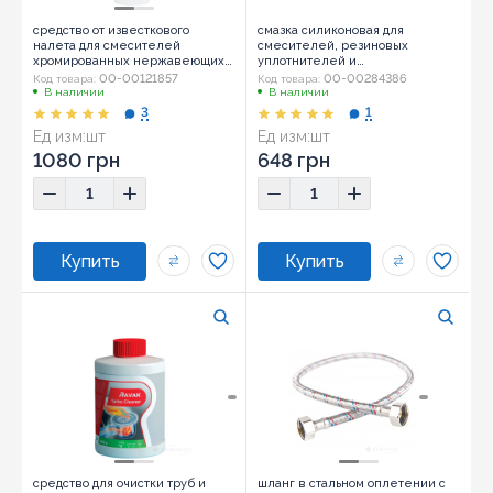
средство от известкового
смазка силиконовая для
налета для смесителей
смесителей, резиновых
хромированных нержавеющих
уплотнителей и
поверхностей Grohe Grohclean
сантехнических механизмов
00-00121857
00-00284386
Код товара:
Код товара:
500мл (48166000)
Grohe 25г.(45937000)
В наличии
В наличии
3
1
Ед изм:
шт
Ед изм:
шт
1080 грн
648 грн
средство для очистки труб и
шланг в стальном оплетении с