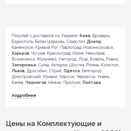
Покупай с доставкой по Украине:
Киев
, Бровары,
Борисполь, Белая Церковь, Славутич,
Днепр
,
Каменское, Кривой Рог, Павлоград, Новомосковск,
Харьков
, Чугуев, Красноград, Изюм, Николаев,
Вознесенск, Мукачево, Ужгород, Луцк, Ковель, Ровно,
Запорожье
, Сумы, Ахтырка, Шостка, Ромны, Конотоп,
Львов
, Дрогобыч, Стрый,
Одесса
, Белгород-
Днестровский, Измаил, Херсон, Черкассы, Умань,
Канев,
Чернигов
, Нежин, Прилуки,
Полтава
,
Кременчуг, Миргород, Лубны, Винница, Жмеринка,
Гайсин, Бердичев, Житомир, Новоград-Волынский,
подробнее
Коростень, Рогатин, Кировоград, Александрия,
Тернополь, Кременец, Чортков,
Черновцы
, Кицмань
и другие города Украины.
Цены на Комплектующие и