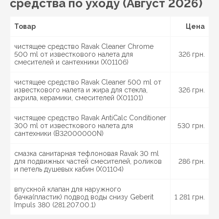
средства по уходу (Август 2026)
Товар
Цена
чистящее средство Ravak Cleaner Chrome
500 ml от известкового налета для
326 грн.
смесителей и сантехники (X01106)
чистящее средство Ravak Cleaner 500 ml от
известкового налета и жира для стекла,
326 грн.
акрила, керамики, смесителей (X01101)
чистящее средство Ravak AntiCalc Conditioner
300 ml от известкового налета для
530 грн.
сантехники (B32000000N)
смазка санитарная тефлоновая Ravak 30 ml
для подвижных частей смесителей, роликов
286 грн.
и петель душевых кабин (X01104)
впускной клапан для наружного
бачка(пластик) подвод воды снизу Geberit
1 281 грн.
Impuls 380 (281.207.00.1)