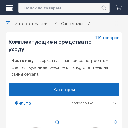
Интернет магазин
/
Сантехника
/
119 товаров
Комплектующие и средства по
уходу
Часто ищут:
зеркала для ванной со встроенным
светом
,
кухонные смесители hansgrohe
,
цены на
ванны cersanit
Категории
Фильтр
популярные