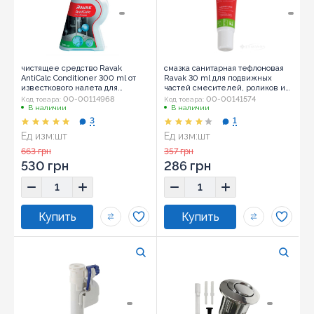
чистящее средство Ravak
смазка санитарная тефлоновая
AntiCalc Conditioner 300 ml от
Ravak 30 ml для подвижных
известкового налета для
частей смесителей, роликов и
сантехники (B32000000N)
петель душевых кабин (X01104)
00-00114968
00-00141574
Код товара:
Код товара:
В наличии
В наличии
3
1
Ед изм:
шт
Ед изм:
шт
663 грн
357 грн
530 грн
286 грн