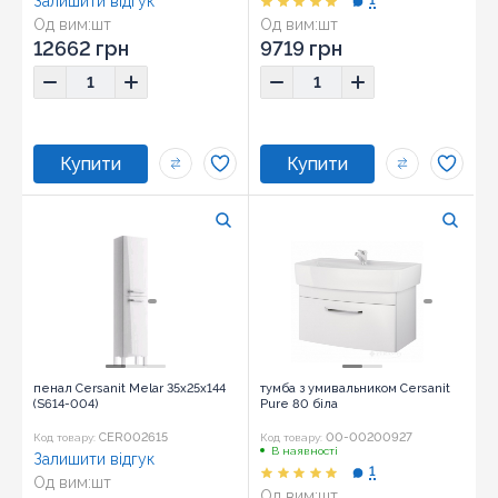
Залишити відгук
1
Од вим:
шт
Од вим:
шт
12662 грн
9719 грн
пенал Cersanit Melar 35x25x144
тумба з умивальником Cersanit
(S614-004)
Pure 80 біла
CER002615
00-00200927
Код товару:
Код товару:
В наявності
Залишити відгук
1
Од вим:
шт
Од вим:
шт