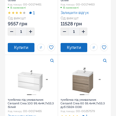
білий
білий
00-00174451
00-00174453
Код товару:
Код товару:
В наявності
В наявності
1
Залишити відгук
Од вим:
шт
Од вим:
шт
9557 грн
11528 грн
тумбочка під умивальник
тумбочка під умивальник
Cersanit Crea 100 99,4x44,7x53,3
Cersanit Crea 60 59,4x44,7x53,3
білий
дуб (S924-008)
00-00174455
00-00257579
Код товару:
Код товару: