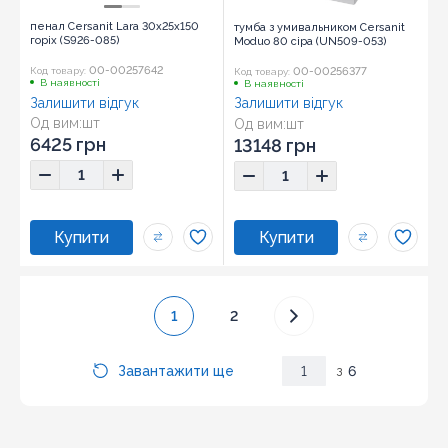
пенал Cersanit Lara 30x25x150
тумба з умивальником Cersanit
горіх (S926-085)
Moduo 80 сіра (UN509-053)
00-00257642
00-00256377
Код товару:
Код товару:
В наявності
В наявності
Залишити відгук
Залишити відгук
Од вим:
шт
Од вим:
шт
6425 грн
13148 грн
1
2
Завантажити ще
1
з
6