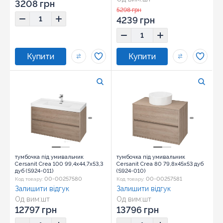
3208 грн
5298 грн
4239 грн
тумбочка під умивальник
тумбочка під умивальник
Cersanit Crea 100 99,4x44,7x53,3
Cersanit Crea 80 79,8x45x53 дуб
дуб (S924-011)
(S924-010)
00-00257580
00-00257581
Код товару:
Код товару:
Залишити відгук
Залишити відгук
Од вим:
шт
Од вим:
шт
12797 грн
13796 грн