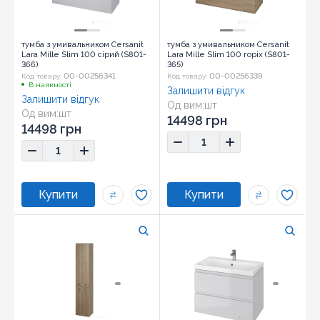
тумба з умивальником Cersanit
тумба з умивальником Cersanit
Lara Mille Slim 100 сірий (S801-
Lara Mille Slim 100 горіх (S801-
366)
365)
00-00256341
00-00256339
Код товару:
Код товару:
В наявності
Залишити відгук
Залишити відгук
Од вим:
шт
Од вим:
шт
14498 грн
14498 грн