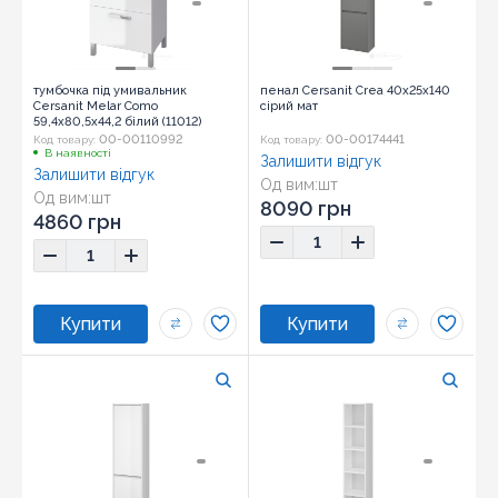
тумбочка під умивальник
пенал Cersanit Crea 40x25x140
Cersanit Melar Como
сірий мат
59,4x80,5x44,2 білий (11012)
00-00110992
00-00174441
Код товару:
Код товару:
В наявності
Залишити відгук
Залишити відгук
Од вим:
шт
Од вим:
шт
8090 грн
4860 грн