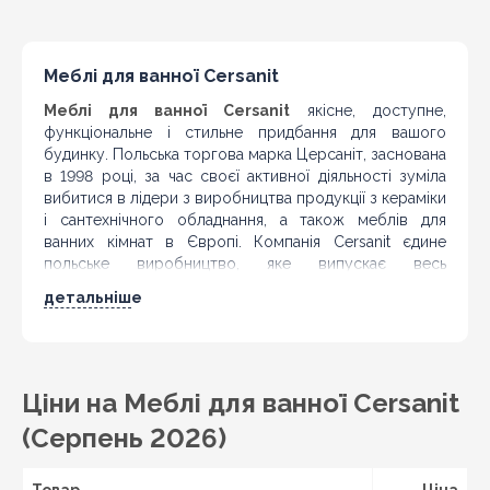
Меблі для ванної Cersanit
Меблі для ванної Cersanit
якісне, доступне,
функціональне і стильне придбання для вашого
будинку. Польська торгова марка Церсаніт, заснована
в 1998 році, за час своєї активної діяльності зуміла
вибитися в лідери з виробництва продукції з кераміки
і сантехнічного обладнання, а також меблів для
ванних кімнат в Європі. Компанія Cersanit єдине
польське виробництво, яке випускає весь
асортимент продукції для ванної - від керамічної
детальніше
плитки та санітарного фаянсу до меблів у ванну і
різних аксесуарів.
Якість мебелли для ванної Cersanit
Ціни на Меблі для ванної Cersanit
Серед покупців вироби торгової марки " Церсаніт
відрізняються високим попитом і позитивною
(Серпень 2026)
репутацією. З самого початку компанія невпинно
розвивалася і впроваджувала інноваційні технології, і
досі продовжує цю традицію. Наприклад, Cersanit
Товар
Ціна