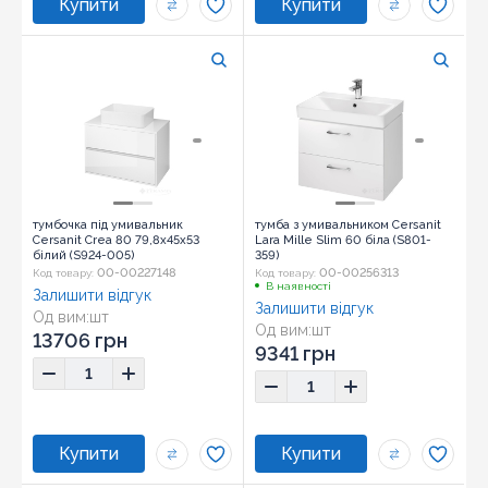
тумбочка під умивальник
тумба з умивальником Cersanit
Cersanit Crea 80 79,8x45x53
Lara Mille Slim 60 біла (S801-
білий (S924-005)
359)
00-00227148
00-00256313
Код товару:
Код товару:
В наявності
Залишити відгук
Залишити відгук
Од вим:
шт
Од вим:
шт
13706 грн
9341 грн