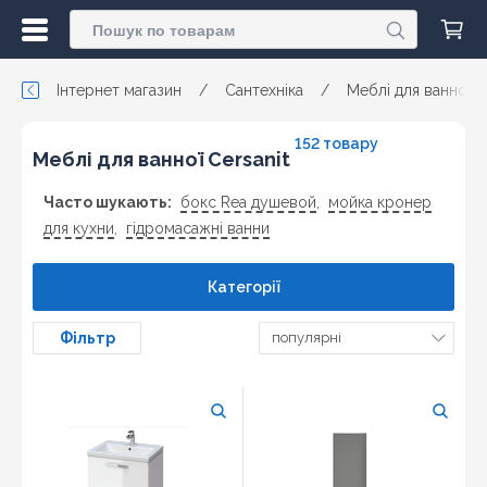
Інтернет магазин
/
Сантехніка
/
Меблі для ванної
152 товару
Меблі для ванної Cersanit
Часто шукають:
бокс Rea душевой
,
мойка кронер
для кухни
,
гідромасажні ванни
Категорії
Фільтр
популярні