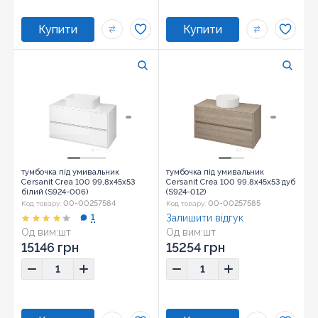
тумбочка під умивальник
тумбочка під умивальник
Cersanit Crea 100 99,8x45x53
Cersanit Crea 100 99,8x45x53 дуб
білий (S924-006)
(S924-012)
00-00257584
00-00257585
Код товару:
Код товару:
1
Залишити відгук
Од вим:
шт
Од вим:
шт
15146 грн
15254 грн