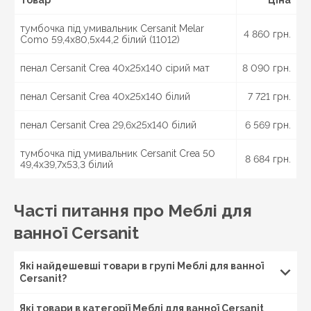
першим з польських брендів на початку дев'яностих
років минулого століття представив тумби під
тумбочка під умивальник Cersanit Melar
4 860 грн.
раковину. Сьогодні продукція цієї фірми – це
Como 59,4x80,5x44,2 білий (11012)
результат сучасних технологій та дизайнерських
рішень, що відповідає конкретним запитам клієнтів і є
пенал Cersanit Crea 40x25x140 сірий мат
8 090 грн.
чудовим рішенням для самих різних розмірів
приміщень.
пенал Cersanit Crea 40x25x140 білий
7 721 грн.
Також варто відзначити наступні переваги цього
пенал Cersanit Crea 29,6x25x140 білий
6 569 грн.
бренду:
стабільно висока якість сировини і рівня
тумбочка під умивальник Cersanit Crea 50
8 684 грн.
виконання робіт;
49,4x39,7x53,3 білий
вихідний матеріал - ДСП ламіноване або
забарвлене вологостійкої фарбою;
один з обов'язкових етапів виробництва –
Часті питання про Меблі для
обробка спеціальними складами проти бактерій і
грибка, що виключає можливість появи і
ванної Cersanit
розмноження різноманітних мікроорганізмів в
готових виробах у процесі експлуатації;
шафи, пенали, розміщуються на підлозі, оснащені
Які найдешевші товари в групі Меблі для ванної
ніжками, які захищають вироби від вологи, що
Cersanit?
потрапляє на підлогу;
широкий модельний ряд колекцій від мінімалізму і
Які товари в категорії Меблі для ванної Cersanit
хай-тека до нестаріючої класики, щорічне