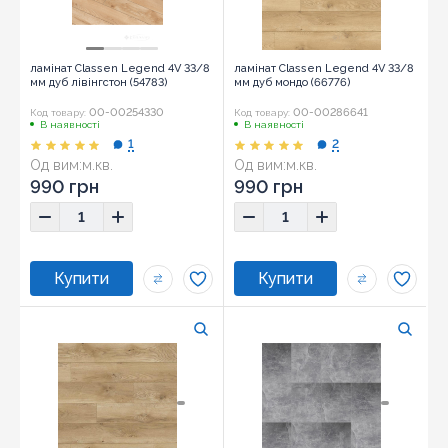
ламінат Classen Legend 4V 33/8
ламінат Classen Legend 4V 33/8
мм дуб лівінгстон (54783)
мм дуб мондо (66776)
00-00254330
00-00286641
Код товару:
Код товару:
В наявності
В наявності
1
2
Од вим:
м.кв.
Од вим:
м.кв.
990 грн
990 грн