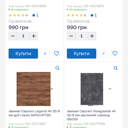
00-00173265
00-00173271
Код товару:
Код товару:
В наявності
В наявності
1
1
Од вим:
м.кв.
Од вим:
м.кв.
990 грн
990 грн
ламінат Classen Legend 4V 33/8
ламінат Classen Visiogrande 4V
мм дуб глазго 54753 (47726)
32/8 мм масляний сланець
(56015)
00-00173267
00-00177029
Код товару:
Код товару:
В наявності
В наявності