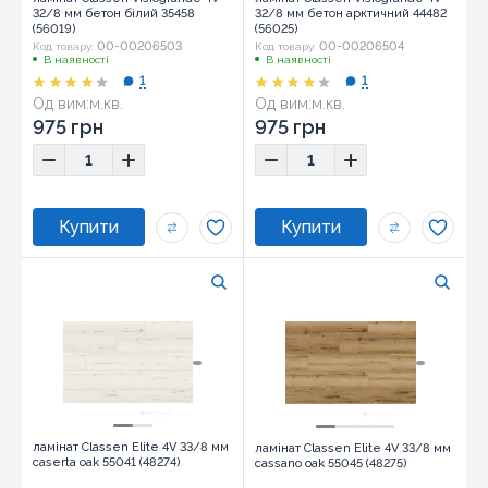
32/8 мм бетон білий 35458
32/8 мм бетон арктичний 44482
(56019)
(56025)
00-00206503
00-00206504
Код товару:
Код товару:
В наявності
В наявності
1
1
Од вим:
м.кв.
Од вим:
м.кв.
975 грн
975 грн
ламінат Classen Elite 4V 33/8 мм
ламінат Classen Elite 4V 33/8 мм
caserta oak 55041 (48274)
cassano oak 55045 (48275)