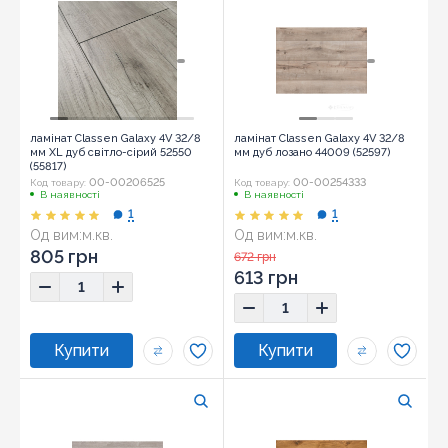
ламінат Classen Galaxy 4V 32/8
ламінат Classen Galaxy 4V 32/8
мм XL дуб світло-сірий 52550
мм дуб лозано 44009 (52597)
(55817)
00-00206525
00-00254333
Код товару:
Код товару:
В наявності
В наявності
1
1
Од вим:
м.кв.
Од вим:
м.кв.
805 грн
672 грн
613 грн