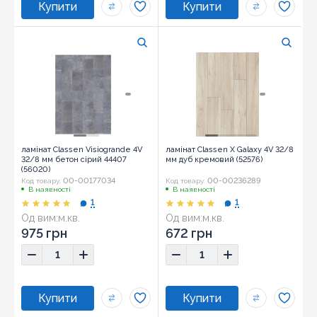
ламінат Classen Visiogrande 4V
ламінат Classen X Galaxy 4V 32/8
32/8 мм бетон сірий 44407
мм дуб кремовий (52576)
(56020)
00-00177034
00-00236289
Код товару:
Код товару:
В наявності
В наявності
1
1
Од вим:
м.кв.
Од вим:
м.кв.
975 грн
672 грн