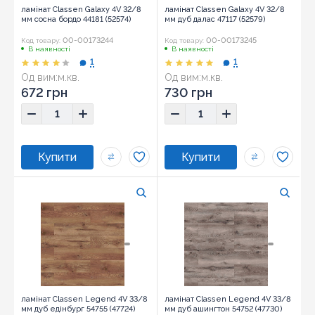
ламінат Classen Galaxy 4V 32/8
ламінат Classen Galaxy 4V 32/8
мм сосна бордо 44181 (52574)
мм дуб далас 47117 (52579)
00-00173244
00-00173245
Код товару:
Код товару:
В наявності
В наявності
1
1
Од вим:
м.кв.
Од вим:
м.кв.
672 грн
730 грн
ламінат Classen Legend 4V 33/8
ламінат Classen Legend 4V 33/8
мм дуб едінбург 54755 (47724)
мм дуб ашингтон 54752 (47730)