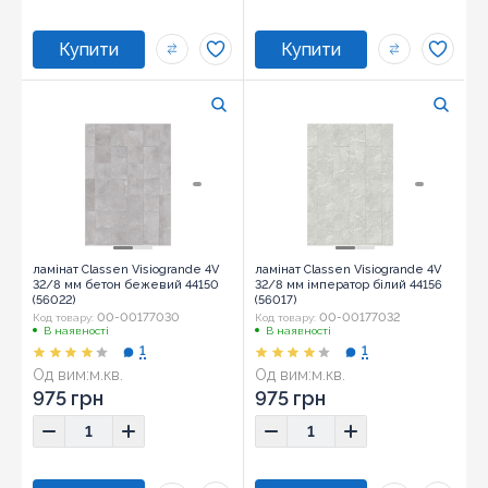
ламінат Classen Visiogrande 4V
ламінат Classen Visiogrande 4V
32/8 мм бетон бежевий 44150
32/8 мм імператор білий 44156
(56022)
(56017)
00-00177030
00-00177032
Код товару:
Код товару:
В наявності
В наявності
1
1
Од вим:
м.кв.
Од вим:
м.кв.
975 грн
975 грн