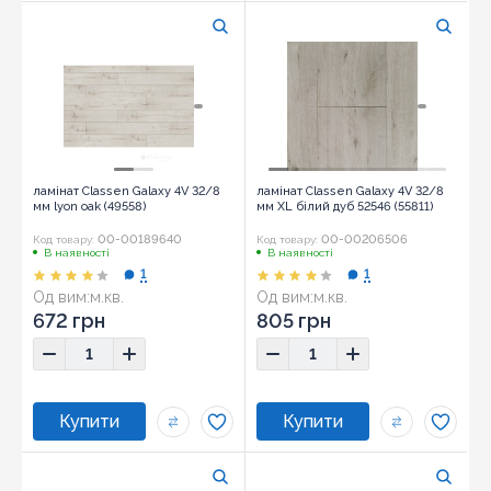
ламінат Classen Galaxy 4V 32/8
ламінат Classen Galaxy 4V 32/8
мм lyon oak (49558)
мм XL білий дуб 52546 (55811)
00-00189640
00-00206506
Код товару:
Код товару:
В наявності
В наявності
1
1
Од вим:
м.кв.
Од вим:
м.кв.
672 грн
805 грн