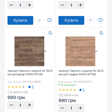
ламінат Classen Legend 4V 33/8
ламінат Classen Legend 4V 33/8
мм дуб данді 54781 (47725)
мм дуб гордон 54754 (47732)
00-00173266
00-00173273
Код товару:
Код товару:
В наявності
1
1
Од вим:
м.кв.
Од вим:
м.кв.
990 грн
990 грн