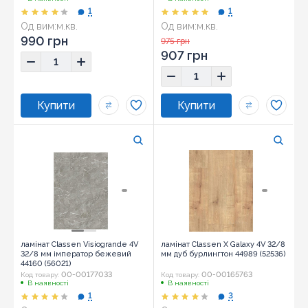
1
1
Од вим:
м.кв.
Од вим:
м.кв.
990 грн
975 грн
907 грн
ламінат Classen Visiogrande 4V
ламінат Classen X Galaxy 4V 32/8
32/8 мм імператор бежевий
мм дуб бурлингтон 44989 (52536)
44160 (56021)
00-00177033
00-00165763
Код товару:
Код товару:
В наявності
В наявності
1
3