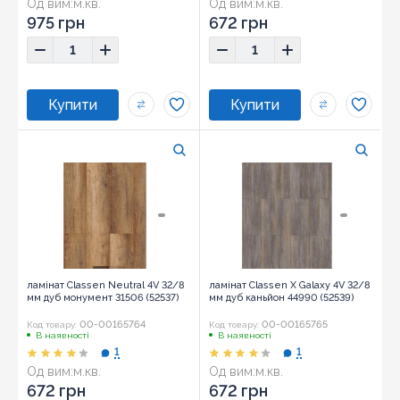
Од вим:
м.кв.
Од вим:
м.кв.
975 грн
672 грн
ламінат Classen Neutral 4V 32/8
ламінат Classen X Galaxy 4V 32/8
мм дуб монумент 31506 (52537)
мм дуб каньйон 44990 (52539)
00-00165764
00-00165765
Код товару:
Код товару:
В наявності
В наявності
1
1
Од вим:
м.кв.
Од вим:
м.кв.
672 грн
672 грн