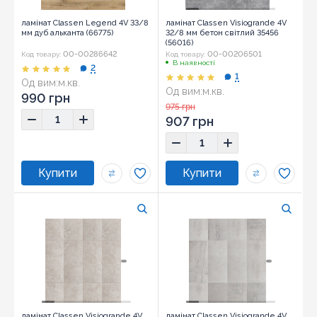
ламінат Classen Legend 4V 33/8
ламінат Classen Visiogrande 4V
мм дуб альканта (66775)
32/8 мм бетон світлий 35456
(56016)
00-00286642
00-00206501
Код товару:
Код товару:
В наявності
2
1
Од вим:
м.кв.
Од вим:
м.кв.
990 грн
975 грн
907 грн
ламінат Classen Visiogrande 4V
ламінат Classen Visiogrande 4V