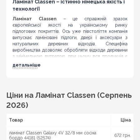
Ламінат Classen – істинно німецька якість і
технології
Ламінат
Classen
– це справжній зразок
європейської якості на українському ринку
підлогових покриттів. Ось уже півстоліття компанія
випускає ламіновані підлоги, двері і аксесуари з
натуральних деревних відходів. Специфіка
виробництва дозволяє обробляти відходи деревини
з мінімальною витратою, при цьому вся продукція є
абсолютно безпечною і екологічно чистою.
детальніше
Ламіновані панелі мають міцну структуру і
складаються з чотирьох шарів: нижній стабілізуючий
шар, середній – власне, деревна плита з
водовідштовхувальним просоченням, третій шар – це
Ціни на Ламінат Classen (Серпень
декоративний шпон з благородних порід дерева;
четвертий захисний шар являє собою захисну плівку
2026)
з меламінових смол.
Надійне замкове з'єднання, розроблене фахівцями
Товар
Ціна
Classen, дозволяє укласти ламінат без зайвих зусиль.
Кріплення не потребує додаткової проклейки швів.
ламінат Classen Galaxy 4V 32/8 мм сосна
Ламінат Классен відмінно підходить для укладання на
672 грн.
бордо 44181 (52574)