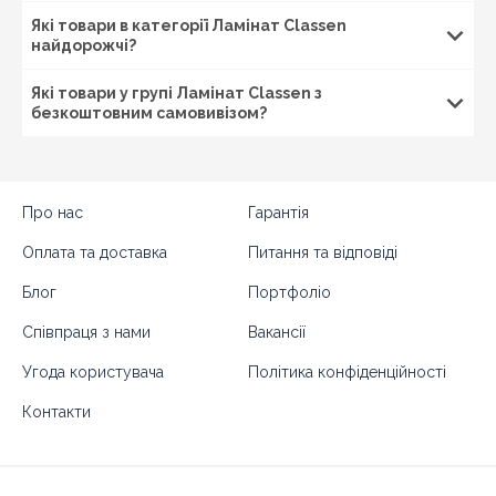
Рівне,
Запоріжжя
, Суми, Охтирка, Шостка, Ромни,
Які товари в категорії Ламінат Classen
Конотоп,
Львів
, Дрогобич, Стрий,
Одеса
, Білгород-
найдорожчі?
Дністровський, Ізмаїл, Херсон, Черкаси, Умань, Канів,
Чернігів
, Ніжин, Прилуки,
Полтава
, Кременчук,
Які товари у групі Ламінат Classen з
Миргород, Лубни, Вінниця, Жмеринка, Гайсин,
безкоштовним самовивізом?
Бердичів, Житомир, Новоград-Волинський,
Коростень,
Хмельницький
, Кам'янець-Подільський,
Івано-Франківськ, Калуш, Коломия, Рогатин,
Кіровоград, Олександрія, Тернопіль, Кременець,
Чортків,
Чернівці
, Кіцмань та інші міста України.
Про нас
Гарантія
Оплата та доставка
Питання та відповіді
Блог
Портфоліо
Співпраця з нами
Вакансії
Угода користувача
Політика конфіденційності
Контакти