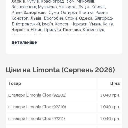
Харків
, Чугуїв, Красноград, Ізюм, Миколаїв,
Вознесенськ, Мукачево, Ужгород, Луцьк, Ковель,
Рівне,
Запоріжжя
, Суми, Охтирка, Шостка, Ромни,
Конотоп,
Львів
, Дрогобич, Стрий,
Одеса
, Білгород-
Дністровський, Ізмаїл, Херсон, Черкаси, Умань, Канів,
Чернігів
, Ніжин, Прилуки,
Полтава
, Кременчук,
Миргород, Лубни, Вінниця, Жмеринка, Гайсин,
Бердичів, Житомир, Новоград-Волинський,
детальніше
Коростень,
Хмельницький
, Кам'янець-Подільський,
Івано-Франківськ, Калуш, Коломия, Рогатин,
Кіровоград, Олександрія, Тернопіль, Кременець,
Чортків,
Чернівці
, Кіцмань та інші міста України.
Ціни на Limonta (Серпень 2026)
Товар
Ціна
шпалери Limonta Cloe (92202)
1 040 грн.
шпалери Limonta Cloe (92210)
1 040 грн.
шпалери Limonta Cloe (92211)
1 040 грн.