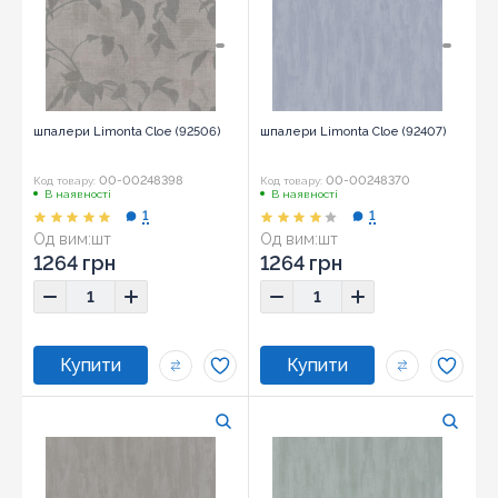
шпалери Limonta Cloe (92506)
шпалери Limonta Cloe (92407)
00-00248398
00-00248370
Код товару:
Код товару:
В наявності
В наявності
1
1
Од вим:
шт
Од вим:
шт
1264 грн
1264 грн