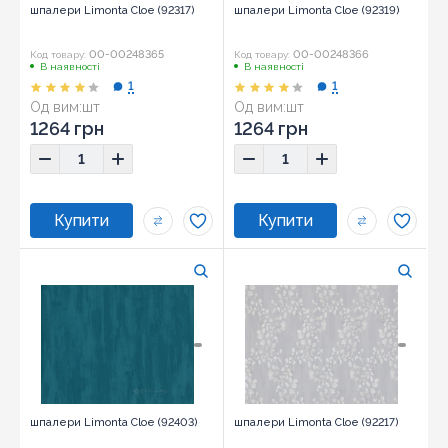
шпалери Limonta Cloe (92317)
шпалери Limonta Cloe (92319)
00-00248365
00-00248366
Код товару:
Код товару:
В наявності
В наявності
1
1
Од вим:
шт
Од вим:
шт
1264 грн
1264 грн
шпалери Limonta Cloe (92403)
шпалери Limonta Cloe (92217)