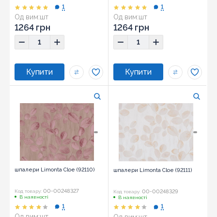
1
1
Од вим:
шт
Од вим:
шт
1264 грн
1264 грн
шпалери Limonta Cloe (92110)
шпалери Limonta Cloe (92111)
00-00248327
00-00248329
Код товару:
Код товару:
В наявності
В наявності
1
1
Од вим:
шт
Од вим:
шт