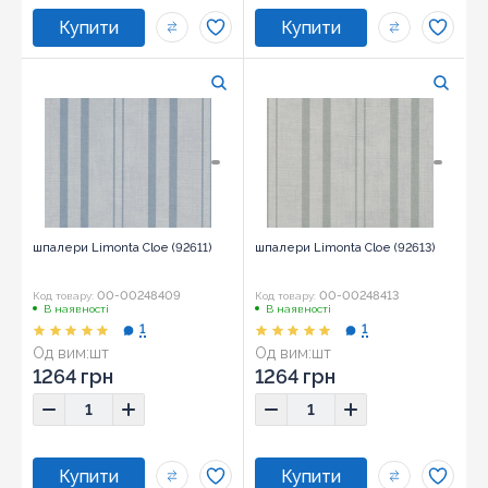
шпалери Limonta Cloe (92611)
шпалери Limonta Cloe (92613)
00-00248409
00-00248413
Код товару:
Код товару:
В наявності
В наявності
1
1
Од вим:
шт
Од вим:
шт
1264 грн
1264 грн