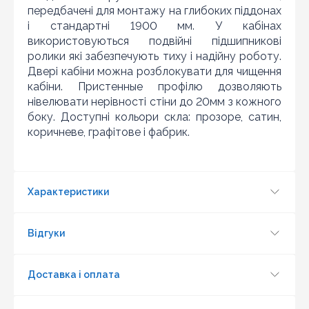
передбачені для монтажу на глибоких піддонах
Шановні клієнти нашого магазину! Якщо ви блукаючи
і стандартні 1900 мм. У кабінах
по інтернету знайшли ціну потрібного Вам товару
використовуються подвійні підшипникові
дешевше ніж у нас ... дайте нам знати, і ми будемо
ролики які забезпечують тиху і надійну роботу.
раді запропонувати вигіднішу для Вас ціну (за умови,
що товар даної моделі повинен бути у конкурента в
Двері кабіни можна розблокувати для чищення
наявності і ціна на даний товар в іншому інтернет-
кабіни. Пристенные профілю дозволяють
магазині актуальна і діюча)
нівелювати нерівності стіни до 20мм з кожного
боку. Доступні кольори скла: прозоре, сатин,
коричневе, графітове і фабрик.
Характеристики
Відгуки
Доставка і оплата