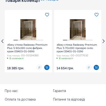
Товари колекції
збоку стінка Radaway Premium
збоку стінка Radaway Premium
Plus S 90x190 скло фабрик,
Plus S 70x190 прозоре скло,
хром (33403-01-06N)
хром (33401-01-01N)
00-00194385
00-00277632
Код товару:
Код товару:
В наявності
В наявності
18 385 грн.
14 654 грн.
Про нас
Гарантія
Оплата та доставка
Питання та відповіді