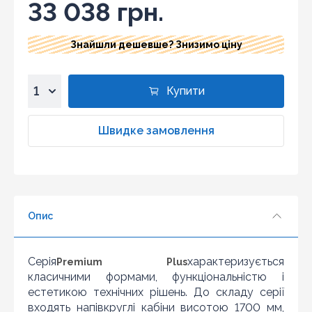
33 038 грн.
Знайшли дешевше? Знизимо ціну
Купити
1
2
Швидке замовлення
3
4
5
6
Опис
7
8
9
Серія
характеризується
Premium Plus
10
класичними формами, функціональністю і
естетикою технічних рішень. До складу серії
входять напівкруглі кабіни висотою 1700 мм,
Знайшли дешевше?