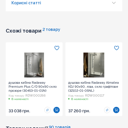
Корисні статті
Оновити капчу
Надіслати
2 товару
Схожі товари
душова кабіна Radaway
душова кабіна Radaway Almatea
Premium Plus C/D 90x90 скло
KDJ 90x90, ліва, скло графітове
прозоре (30453-01-01N)
(32102-01-05NL)
RDW000266
RDW000117
Код товару:
Код товару:
В наявності
В наявності
33 038 грн.
37 260 грн.
90 товарів