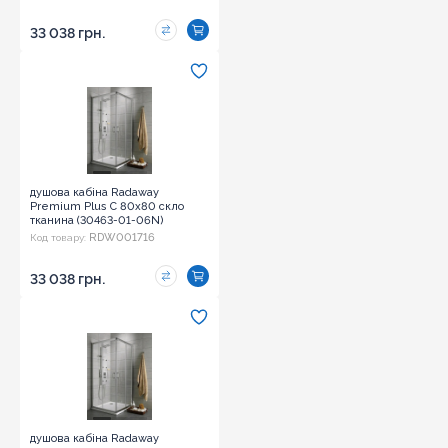
33 038 грн.
Оновити капчу
душова кабіна Radaway
Premium Plus C 80x80 скло
Надіслати
тканина (30463-01-06N)
RDW001716
Код товару:
33 038 грн.
душова кабіна Radaway