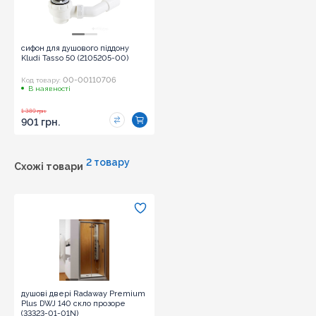
сифон для душового піддону
Kludi Tasso 50 (2105205-00)
00-00110706
Код товару:
В наявності
1 389 грн.
901 грн.
2 товару
Схожі товари
душові двері Radaway Premium
Plus DWJ 140 скло прозоре
(33323-01-01N)