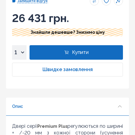
Залишити відгук
26 431 грн.
Знайшли дешевше? Знизимо ціну
Купити
1
2
Швидке замовлення
3
4
5
6
Опис
7
8
9
Двері серії
регулюються по ширині
Premium Plus
10
+ /-20 мм з кожної сторони (усунення