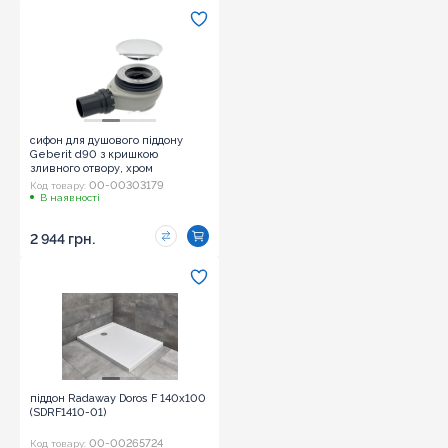
сифон для душового піддону
Geberit d90 з кришкою
зливного отвору, хром
глянцевий (150.552.21.1)
00-00303179
Код товару:
В наявності
2 944 грн.
піддон Radaway Doros F 140x100
(SDRF1410-01)
00-00265724
Код товару: