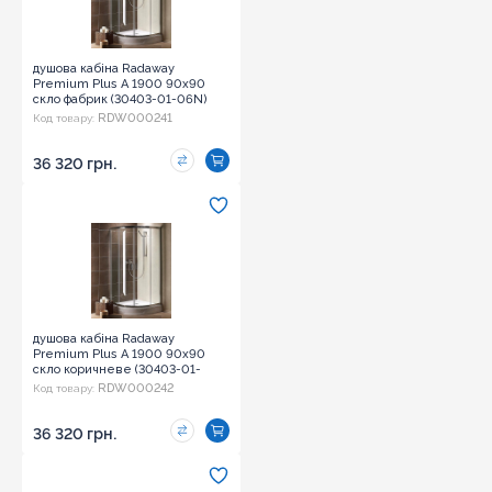
душова кабіна Radaway
Premium Plus A 1900 90x90
скло фабрик (30403-01-06N)
RDW000241
Код товару:
36 320 грн.
душова кабіна Radaway
Premium Plus A 1900 90x90
скло коричневе (30403-01-
08N)
RDW000242
Код товару:
36 320 грн.