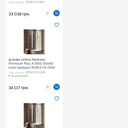
RDW001464
Код товару:
33 038 грн.
душова кабіна Radaway
Premium Plus A 1900 90x90
скло прозоре (30403-01-01N)
RDW000238
Код товару:
В наявності
34 117 грн.