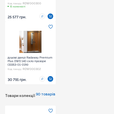
RDW000300
Код товару:
В наявності
25 577 грн.
душові двері Radaway Premium
Plus DWD 140 скло прозоре
(33353-01-01N)
RDW000302
Код товару:
30 791 грн.
90 товарів
Товари колекції