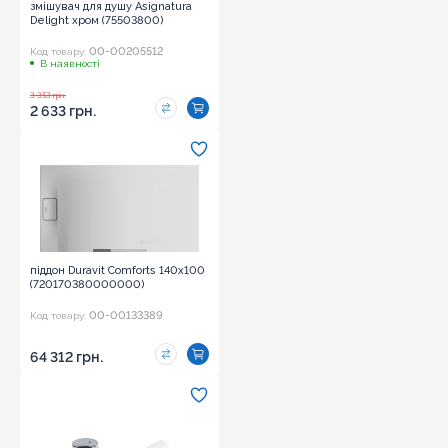
змішувач для душу Asignatura
Delight хром (75503800)
00-00205512
Код товару:
В наявності
3 353 грн.
2 633 грн.
піддон Duravit Comforts 140x100
(720170380000000)
00-00133389
Код товару:
64 312 грн.