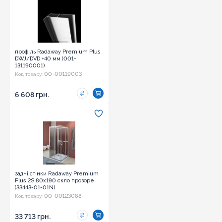
профіль Radaway Premium Plus
DWJ/DVD +40 мм (001-
131190001)
00-00119003
Код товару:
6 608 грн.
задні стінки Radaway Premium
Plus 2S 80х190 скло прозоре
(33443-01-01N)
00-00123088
Код товару:
33 713 грн.