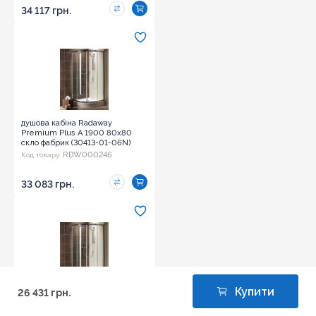
34 117 грн.
душова кабіна Radaway
Premium Plus A 1900 80x80
скло фабрик (30413-01-06N)
RDW000246
Код товару:
33 083 грн.
Купити
26 431 грн.
душова кабіна Radaway
Premium Plus A 1900 80x80