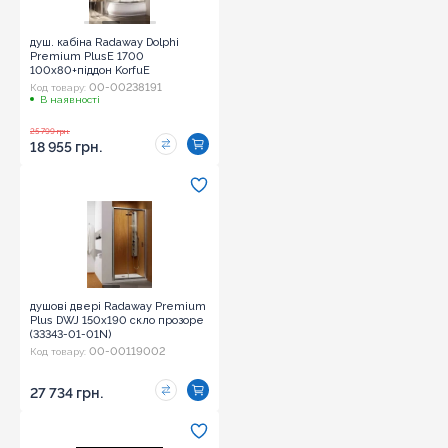
душ. кабіна Radaway Dolphi
Premium PlusE 1700
100x80+піддон KorfuЕ
100x80(30481-01-
00-00238191
Код товару:
06N+4E81400-03R+R135L)
В наявності
праве розташування
25 799 грн.
18 955 грн.
душові двері Radaway Premium
Plus DWJ 150x190 скло прозоре
(33343-01-01N)
00-00119002
Код товару:
27 734 грн.