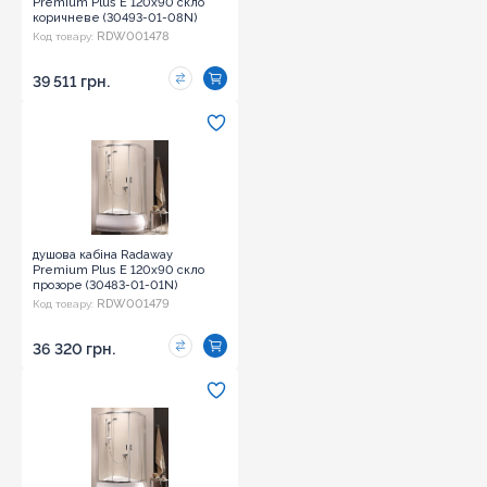
Premium Plus E 120x90 скло
коричневе (30493-01-08N)
RDW001478
Код товару:
39 511 грн.
душова кабіна Radaway
Premium Plus E 120x90 скло
прозоре (30483-01-01N)
RDW001479
Код товару:
36 320 грн.