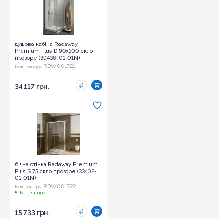
душова кабіна Radaway
Premium Plus D 90x100 скло
прозоре (30436-01-01N)
RDW001721
Код товару:
34 117 грн.
бічна стінка Radaway Premium
Plus S 75 скло прозоре (33402-
01-01N)
RDW001722
Код товару:
В наявності
15 733 грн.