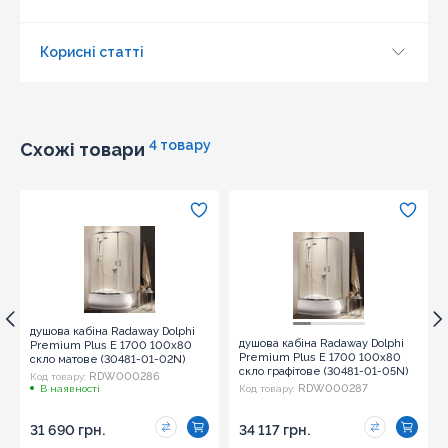
Корисні статті
Оновити капчу
Надіслати
4 товару
Схожі товари
душова кабіна Radaway Dolphi
душова кабіна Radaway Dolphi
Premium Plus E 1700 100x80
Premium Plus E 1700 100x80
скло матове (30481-01-02N)
скло графітове (30481-01-05N)
RDW000286
Код товару:
RDW000287
В наявності
Код товару:
31 690 грн.
34 117 грн.