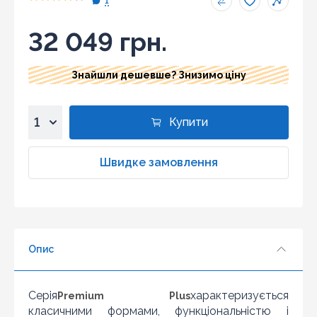
1
32 049 грн.
Знайшли дешевше? Знизимо ціну
Купити
1
2
Швидке замовлення
3
4
5
6
Опис
7
8
9
Серія
характеризується
Premium Plus
10
класичними формами, функціональністю і