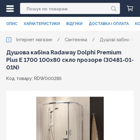
ОПИС
ХАРАКТЕРИСТИКИ
ВІДГУКИ
ДОСТАВКА І ОПЛАТА
КО
Інтернет магазин
/
Сантехніка
/
Душові кабіни та п
Душова кабіна Radaway Dolphi Premium
Plus E 1700 100x80 скло прозоре (30481-01-
01N)
Код товару: RDW000285