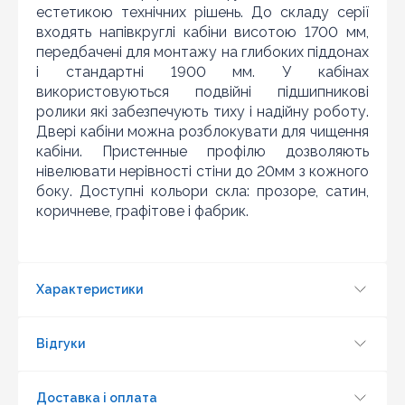
естетикою технічних рішень. До складу серії
Знайшли дешевше?
входять напівкруглі кабіни висотою 1700 мм,
Шановні клієнти нашого магазину! Якщо ви блукаючи
передбачені для монтажу на глибоких піддонах
по інтернету знайшли ціну потрібного Вам товару
і стандартні 1900 мм. У кабінах
дешевше ніж у нас ... дайте нам знати, і ми будемо
використовуються подвійні підшипникові
раді запропонувати вигіднішу для Вас ціну (за умови,
що товар даної моделі повинен бути у конкурента в
ролики які забезпечують тиху і надійну роботу.
наявності і ціна на даний товар в іншому інтернет-
Двері кабіни можна розблокувати для чищення
магазині актуальна і діюча)
кабіни. Пристенные профілю дозволяють
нівелювати нерівності стіни до 20мм з кожного
боку. Доступні кольори скла: прозоре, сатин,
коричневе, графітове і фабрик.
Характеристики
Відгуки
Доставка і оплата