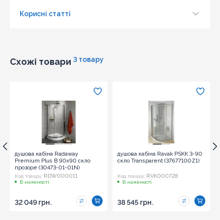
Корисні статті
Оновити капчу
Надіслати
3 товару
Схожі товари
душова кабіна Radaway
душова кабіна Ravak PSKK 3-90
Premium Plus B 90x90 скло
скло Transparent (37677100Z1)
прозоре (30473-01-01N)
RDW000011
RVK000728
Код товару:
Код товару:
В наявності
В наявності
32 049 грн.
38 545 грн.