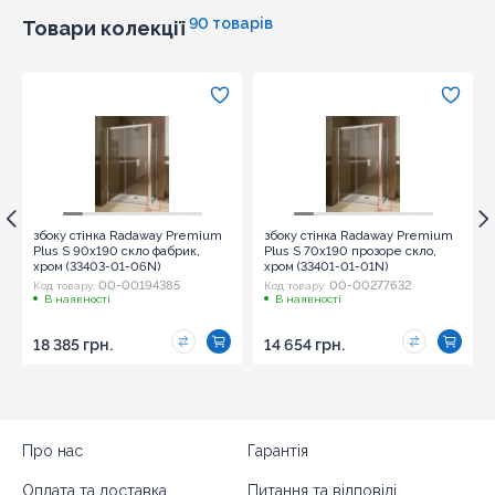
90 товарів
Товари колекції
збоку стінка Radaway Premium
збоку стінка Radaway Premium
Plus S 90x190 скло фабрик,
Plus S 70x190 прозоре скло,
хром (33403-01-06N)
хром (33401-01-01N)
00-00194385
00-00277632
Код товару:
Код товару:
В наявності
В наявності
18 385 грн.
14 654 грн.
Про нас
Гарантія
Оплата та доставка
Питання та відповіді