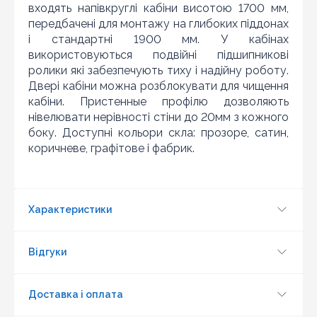
Знайшли дешевше?
входять напівкруглі кабіни висотою 1700 мм,
передбачені для монтажу на глибоких піддонах
Шановні клієнти нашого магазину! Якщо ви блукаючи
і стандартні 1900 мм. У кабінах
по інтернету знайшли ціну потрібного Вам товару
дешевше ніж у нас ... дайте нам знати, і ми будемо
використовуються подвійні підшипникові
раді запропонувати вигіднішу для Вас ціну (за умови,
ролики які забезпечують тиху і надійну роботу.
що товар даної моделі повинен бути у конкурента в
Двері кабіни можна розблокувати для чищення
наявності і ціна на даний товар в іншому інтернет-
кабіни. Пристенные профілю дозволяють
магазині актуальна і діюча)
нівелювати нерівності стіни до 20мм з кожного
боку. Доступні кольори скла: прозоре, сатин,
коричневе, графітове і фабрик.
Характеристики
Відгуки
Доставка і оплата