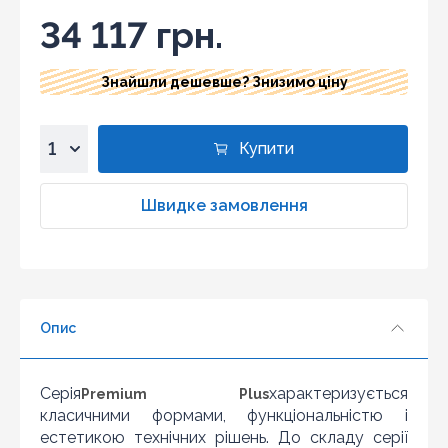
34 117 грн.
Знайшли дешевше? Знизимо ціну
Купити
1
2
Швидке замовлення
3
4
5
6
Опис
7
8
9
Серія
характеризується
Premium Plus
10
класичними формами, функціональністю і
естетикою технічних рішень. До складу серії