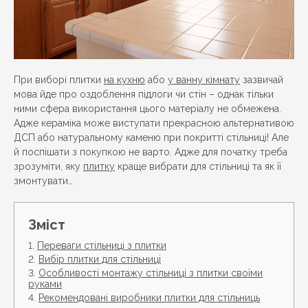
При виборі плитки
на кухню
або
у ванну кімнату
зазвичай
мова йде про оздоблення підлоги чи стін – однак тільки
ними сфера використання цього матеріалу не обмежена.
Адже кераміка може виступати прекрасною альтернативою
ДСП або натуральному каменю при покритті стільниці! Але
й поспішати з покупкою не варто. Адже для початку треба
зрозуміти, яку
плитку
краще вибрати для стільниці та як її
змонтувати…
Зміст
Переваги стільниці з плитки
Вибір плитки для стільниці
Особливості монтажу стільниці з плитки своїми
руками
Рекомендовані виробники плитки для стільниць