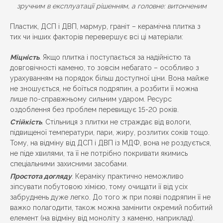
зручним в експлуатації рішенням, а головне: витонченим
Пластик, ДСП і ДВП, мармур, граніт – керамічна плитка з
тих чи інших факторів перевершує всі ці матеріали:
Міцність
. Якщо плитка і поступається за надійністю та
довговічності каменю, то зовсім небагато – особливо з
урахуванням на порядок більш доступної ціни. Вона майже
не зношується, не боїться подряпин, а розбити її можна
лише по-справжньому сильним ударом. Ресурс
оздоблення без проблем перевищує 15-20 років.
Стійкість
. Стільниця з плитки не страждає від вологи,
підвищеної температури, пари, жиру, розлитих соків тощо.
Тому, на відміну від ДСП і ДВП із МДФ, вона не роздується,
не піде хвилями, та її не потрібно покривати якимись
спеціальними захисними засобами.
Простота догляду
. Кераміку практично неможливо
зіпсувати побутовою хімією, тому очищати її від усіх
забруднень дуже легко. До того ж при появі подряпин її не
важко полагодити, також можна замінити окремий побитий
елемент (на відміну від моноліту з каменю, наприклад).