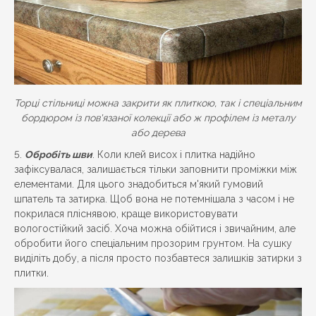
Торці стільниці можна закрити як плиткою, так і спеціальним
бордюром із пов'язаної колекції або ж профілем із металу
або дерева
Обробіть шви
. Коли клей висох і плитка надійно
зафіксувалася, залишається тільки заповнити проміжки між
елементами. Для цього знадобиться м'який гумовий
шпатель та затирка. Щоб вона не потемнішала з часом і не
покрилася пліснявою, краще використовувати
вологостійкий засіб. Хоча можна обійтися і звичайним, але
обробити його спеціальним прозорим грунтом. На сушку
виділіть добу, а після просто позбавтеся залишків затирки з
плитки.