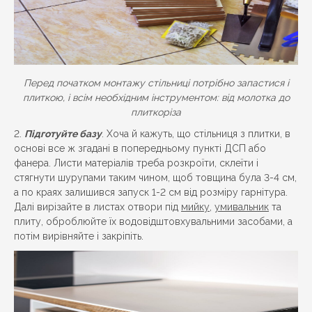
Перед початком монтажу стільниці потрібно запастися і
плиткою, і всім необхідним інструментом: від молотка до
плиткоріза
Підготуйте базу
. Хоча й кажуть, що стільниця з плитки, в
основі все ж згадані в попередньому пункті ДСП або
фанера. Листи матеріалів треба розкроїти, склеїти і
стягнути шурупами таким чином, щоб товщина була 3-4 см,
а по краях залишився запуск 1-2 см від розміру гарнітура.
Далі вирізайте в листах отвори під
мийку
,
умивальник
та
плиту, оброблюйте їх водовідштовхувальними засобами, а
потім вирівняйте і закріпіть.