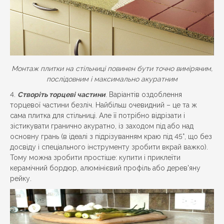
Монтаж плитки на стільниці повинен бути точно виміряним,
послідовним і максимально акуратним
Створіть торцеві частини
. Варіантів оздоблення
торцевої частини безліч. Найбільш очевидний – це та ж
сама плитка для стільниці. Але її потрібно відрізати і
зістикувати гранично акуратно, із заходом під або над
основну грань (в ідеалі з підрізуванням краю під 45°, що без
досвіду і спеціального інструменту зробити вкрай важко).
Тому можна зробити простіше: купити і приклеїти
керамічний бордюр, алюмінієвий профіль або дерев'яну
рейку.