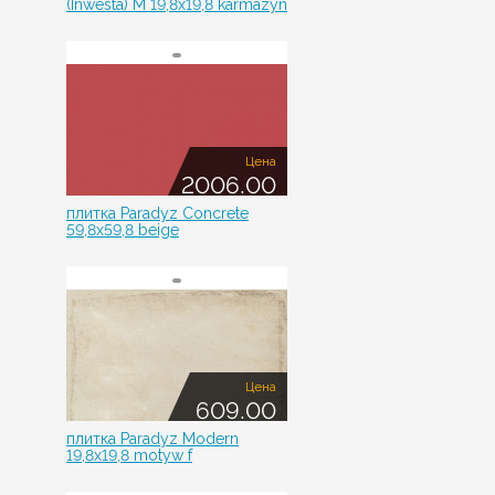
(Inwesta) M 19,8x19,8 karmazyn
Цена
2006.00
плитка Paradyz Concrete
59,8x59,8 beige
Цена
609.00
плитка Paradyz Modern
19,8x19,8 motyw f