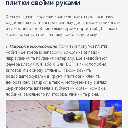
плитки своїми руками
Хоча укладання кераміки краще довірити професіоналу,
оздоблення стільниці при певному досвіді можна виконати
й самостійно (особливо якщо проект простий). Для цього
можна орієнтуватися на таку приблизну схему:
Підберіть все необхідне
. Почніть із покупки плитки.
Робити це треба із запасом у 10-15% на випадок
підрізування та псування матеріалу. Ще знадобиться
фанера класу ФСФ або ФБ чи ДСП, з яких потрібно
виготовити основу стільниці. Також візьміть
водовідштовхувальний грунт, плитковий клей та
декоративну затирку, а також інструменти у вигляді
шуруповерта, шпателя з зубчастим краєм, ножівки,
лобзика, важільного плиткоріза, лінійки та рівня.