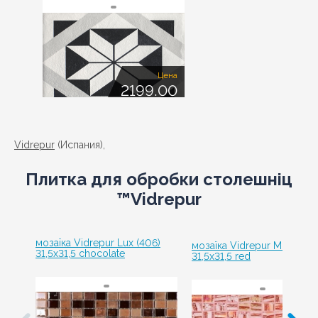
Цена
2199.00
Vidrepur
(Испания),
Плитка для обробки столешніц
™Vidrepur
мозаїка Vidrepur Lux (406)
мозаїка Vidrepur Moon (65
31,5x31,5 chocolate
31,5x31,5 red