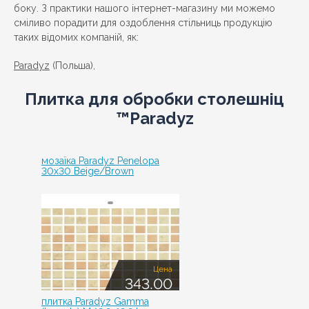
боку. З практики нашого інтернет-магазину ми можемо
сміливо порадити для оздоблення стільниць продукцію
таких відомих компаній, як:
Paradyz
(Польша),
Плитка для обробки столешніц
™Paradyz
мозаїка Paradyz Penelopa
30x30 Beige/Brown
Цена
343.00
плитка Paradyz Gamma