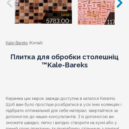
Цена
Це
5783.00
11704.
Kale-Bareks
(Китай).
Плитка для обробки столешніц
™Kale-Bareks
Кераміка цих марок завжди доступна в каталозі Keramis.
Щоб вам було простіше розібратися в усіх їхніх колекціях і
підібрати оптимальний для себе матеріал, звертайтеся за
допомогою до наших консультантів. З їх допомогою ви
зможете швидко, легко і вигідно створити на кухні або у
ванній свою практичну та привабливу стільницю з плитки!