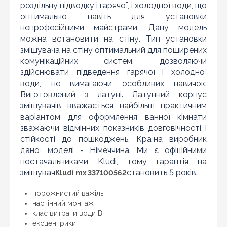
роздільну підводку і гарячої, і холодної води, що
оптимально навіть для установки
Знайшли дешевше?
непрофесійними майстрами. Дану модель
можна встановити на стіну. Тип установки
Шановні клієнти нашого магазину! Якщо ви блукаючи
по інтернету знайшли ціну потрібного Вам товару
змішувача на стіну оптимальний для поширених
дешевше ніж у нас ... дайте нам знати, і ми будемо
комунікаційних систем, дозволяючи
раді запропонувати вигіднішу для Вас ціну (за умови,
здійснювати підведення гарячої і холодної
що товар даної моделі повинен бути у конкурента в
води, не вимагаючи особливих навичок.
наявності і ціна на даний товар в іншому інтернет-
магазині актуальна і діюча)
Виготовлений з латуні. Латунний корпус
змішувачів вважається найбільш практичним
варіантом для оформлення ванної кімнати
зважаючи відмінних показників довговічності і
стійкості до пошкоджень. Країна виробник
даної моделі - Німеччина. Ми є офіційними
постачальниками Kludi, тому гарантія на
змішувач
становить 5 років.
Kludi mx 337100562
порожнистий важіль
настінний монтаж
клас витрати води B
ексцентрики