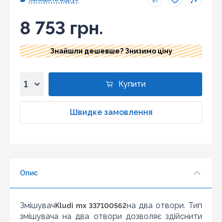
8 753 грн.
Знайшли дешевше? Знизимо ціну
Купити
1
2
Швидке замовлення
3
4
5
6
Опис
7
8
9
Змішувач
на два отвори. Тип
Kludi mx 337100562
10
змішувача на два отвори дозволяє здійснити