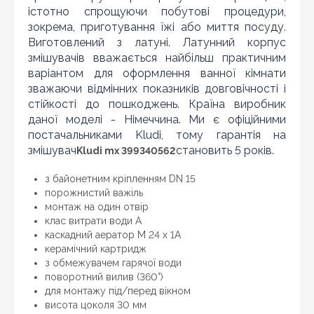
істотно спрощуючи побутові процедури,
зокрема, приготування їжі або миття посуду.
Оновити капчу
Виготовлений з латуні. Латунний корпус
змішувачів вважається найбільш практичним
Надіслати
варіантом для оформлення ванної кімнати
зважаючи відмінних показників довговічності і
стійкості до пошкоджень. Країна виробник
даної моделі - Німеччина. Ми є офіційними
постачальниками Kludi, тому гарантія на
змішувач
становить 5 років.
Kludi mx 399340562
з байонетним кріпленням DN 15
порожнистий важіль
монтаж на один отвір
клас витрати води А
каскадний аератор M 24 x 1А
керамічний картридж
з обмежувачем гарячої води
поворотний вилив (360°)
для монтажу під/перед вікном
висота цоколя 30 мм