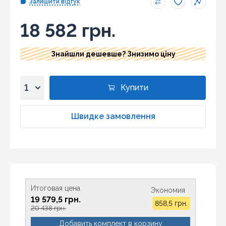
Залишити відгук
18 582 грн.
Знайшли дешевше? Знизимо ціну
Купити
1
2
Швидке замовлення
3
4
5
6
7
Итоговая цена
Экономия
8
19 579,5 грн.
858,5 грн.
9
20 438 грн.
10
Добавить комплект в корзину