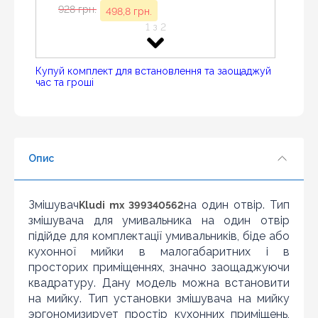
Знайшли дешевше?
928 грн.
498,8 грн.
Шановні клієнти нашого магазину! Якщо ви блукаючи
1 з 2
по інтернету знайшли ціну потрібного Вам товару
дешевше ніж у нас ... дайте нам знати, і ми будемо
раді запропонувати вигіднішу для Вас ціну (за умови,
Купуй комплект для встановлення та заощаджуй
що товар даної моделі повинен бути у конкурента в
час та гроші
наявності і ціна на даний товар в іншому інтернет-
- 44%
магазині актуальна і діюча)
кран приборный для водорозетки Kludi
Опис
Esprit 1/2x3/8 хром (1584605-00)
859 грн.
478,8 грн.
2 з 2
Змішувач
на один отвір. Тип
Kludi mx 399340562
змішувача для умивальника на один отвір
підійде для комплектації умивальників, біде або
кухонної мийки в малогабаритних і в
просторих приміщеннях, значно заощаджуючи
квадратуру. Дану модель можна встановити
на мийку. Тип установки змішувача на мийку
эргономизирует простір кухонних приміщень,