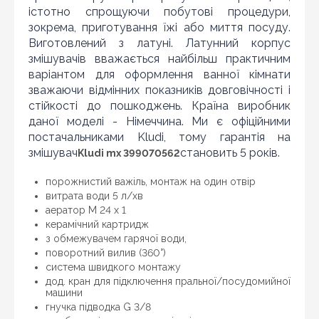
істотно спрощуючи побутові процедури,
зокрема, приготування їжі або миття посуду.
Оновити капчу
Виготовлений з латуні. Латунний корпус
змішувачів вважається найбільш практичним
Надіслати
варіантом для оформлення ванної кімнати
зважаючи відмінних показників довговічності і
стійкості до пошкоджень. Країна виробник
даної моделі - Німеччина. Ми є офіційними
постачальниками Kludi, тому гарантія на
змішувач
становить 5 років.
Kludi mx 399070562
порожнистий важіль, монтаж на один отвір
витрата води 5 л/хв
аератор M 24 x 1
керамічний картридж
з обмежувачем гарячої води,
поворотний вилив (360°)
система швидкого монтажу
дод. кран для підключення пральної/посудомийної
машини
гнучка підводка G 3/8