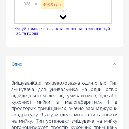
Знайшли дешевше?
928 грн.
498,8 грн.
Шановні клієнти нашого магазину! Якщо ви блукаючи
1 з 2
по інтернету знайшли ціну потрібного Вам товару
дешевше ніж у нас ... дайте нам знати, і ми будемо
раді запропонувати вигіднішу для Вас ціну (за умови,
Купуй комплект для встановлення та заощаджуй
що товар даної моделі повинен бути у конкурента в
час та гроші
наявності і ціна на даний товар в іншому інтернет-
- 44%
магазині актуальна і діюча)
кран приборный для водорозетки Kludi
Опис
Esprit 1/2x3/8 хром (1584605-00)
859 грн.
478,8 грн.
2 з 2
Змішувач
на один отвір. Тип
Kludi mx 399070562
змішувача для умивальника на один отвір
підійде для комплектації умивальників, біде або
кухонної мийки в малогабаритних і в
просторих приміщеннях, значно заощаджуючи
квадратуру. Дану модель можна встановити
на мийку. Тип установки змішувача на мийку
эргономизирует простір кухонних приміщень,