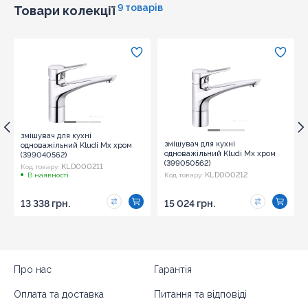
9 товарів
Товари колекції
змішувач для кухні
змішувач для кухні
одноважільний Kludi Mx хром
одноважільний Kludi Mx хром
(399040562)
(399050562)
KLD000211
Код товару:
KLD000212
В наявності
Код товару:
13 338 грн.
15 024 грн.
Про нас
Гарантія
Оплата та доставка
Питання та відповіді