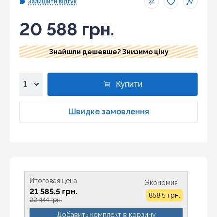
Залишити відгук
20 588 грн.
Знайшли дешевше? Знизимо ціну
Купити
1
2
Швидке замовлення
3
4
5
6
7
Итоговая цена
Экономия
8
21 585,5 грн.
858,5 грн.
9
22 444 грн.
10
Добавить комплект в корзину