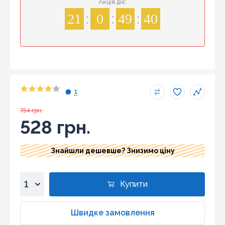
Акція діє:
21
0
49
39
1
754 грн.
528 грн.
Знайшли дешевше? Знизимо ціну
Купити
1
2
Швидке замовлення
3