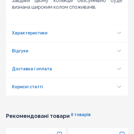
завдяки цьому колекція безсумнівно буде
визнана широким колом споживачів.
Характеристики
Відгуки
Оновити капчу
Доставка і оплата
Надіслати
Корисні статті
8 товарів
Рекомендовані товари