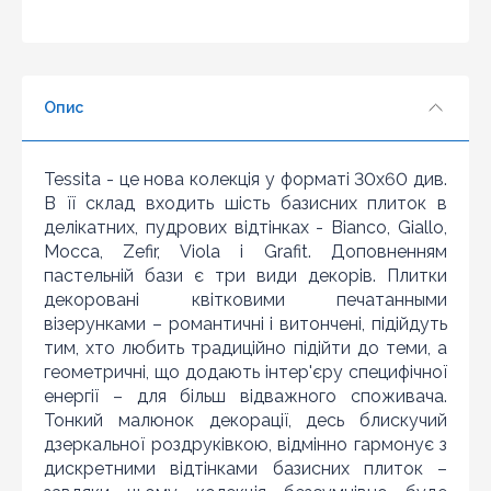
4
5
6
Опис
7
8
Знайшли дешевше?
9
Tessita - це нова колекція у форматі 30x60 див.
Шановні клієнти нашого магазину! Якщо ви блукаючи
10
В її склад входить шість базисних плиток в
по інтернету знайшли ціну потрібного Вам товару
делікатних, пудрових відтінках - Bianco, Giallo,
дешевше ніж у нас ... дайте нам знати, і ми будемо
раді запропонувати вигіднішу для Вас ціну (за умови,
Mocca, Zefir, Viola і Grafit. Доповненням
що товар даної моделі повинен бути у конкурента в
пастельній бази є три види декорів. Плитки
наявності і ціна на даний товар в іншому інтернет-
декоровані квітковими печатанными
магазині актуальна і діюча)
візерунками – романтичні і витончені, підійдуть
тим, хто любить традиційно підійти до теми, а
геометричні, що додають інтер'єру специфічної
енергії – для більш відважного споживача.
Тонкий малюнок декорації, десь блискучий
дзеркальної роздруківкою, відмінно гармонує з
дискретними відтінками базисних плиток –