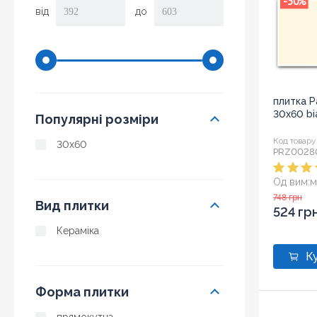
-30
%
від
до
плитка P
30x60 bi
Популярні розміри
Код товару
30x60
PRZ0028
Од вим:
м
Розмір:
3
748 грн
Вид плитки
524 гр
Кераміка
Форма плитки