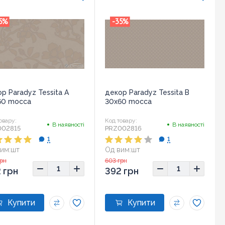
5
%
-35
%
р Paradyz Tessita A
декор Paradyz Tessita B
60 mocca
30x60 mocca
овару:
Код товару:
В наявності
В наявності
002815
PRZ002816
1
1
им:
шт
Од вим:
шт
ір:
30x60
Розмір:
30x60
грн
603 грн
 грн
392 грн