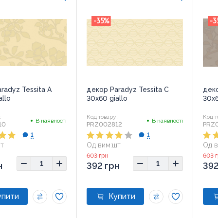
-35
%
-3
radyz Tessita A
декор Paradyz Tessita C
деко
allo
30x60 giallo
30x
:
Код товару:
Код т
В наявності
В наявності
10
PRZ002812
PRZ
1
1
т
Од вим:
шт
Од в
0x60
Розмір:
30x60
Розм
603 грн
603 
н
392 грн
392