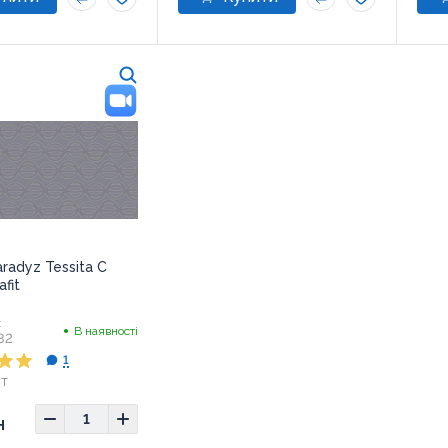
radyz Tessita C
fit
:
В наявності
32
1
т
0x60
н