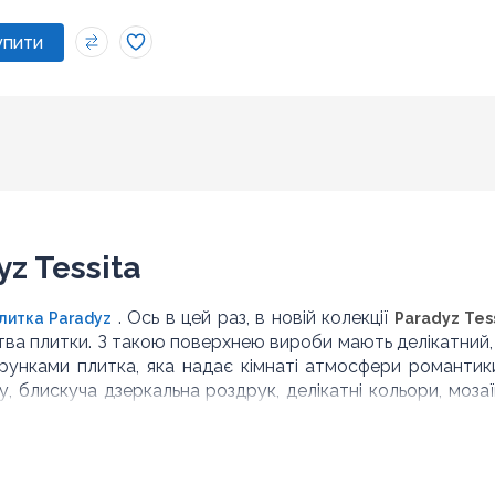
z Tessita
. Ось в цей раз, в новій колекції
литка Paradyz
Paradyz Tes
ва плитки. З такою поверхнею вироби мають делікатний, я
рунками плитка, яка надає кімнаті атмосфери романтики
, блискуча дзеркальна роздрук, делікатні кольори, мозаї
покупців.
Tessita