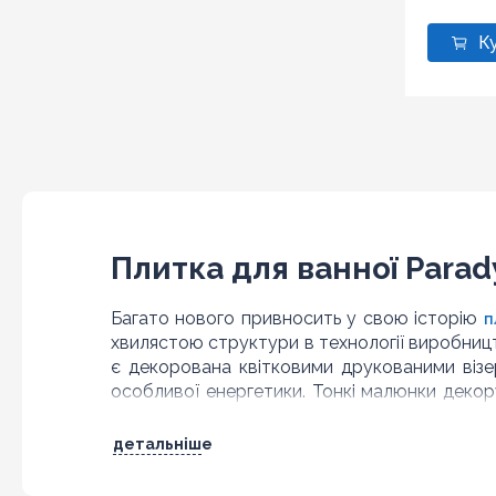
Плитка для ванної Parady
Багато нового привносить у свою історію
п
хвилястою структури в технології виробницт
є декорована квітковими друкованими візе
особливої енергетики. Тонкі малюнки декору
Paradyz Tessita популярною серед багатьох 
детальніше
Колірна палітра Paradyz 