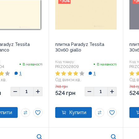
-30
%
-3
aradyz Tessita
плитка Paradyz Tessita
плит
anco
30x60 giallo
30x6
:
Код товару:
Код т
В наявності
В наявності
04
PRZ002809
PRZ
1
1
.кв.
Од вим:
м.кв.
Од в
0x60
Розмір:
30x60
Розм
748 грн
748 г
н
524 грн
524