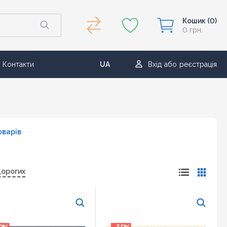
Кошик
(0)
0 грн.
Контакти
UA
Вхід
або
реєстрація
RU
оварів
дорогих