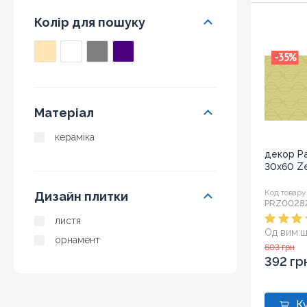
Колір для пошуку
-35
%
Матеріал
кераміка
декор Pa
30x60 Ze
Код товару
Дизайн плитки
PRZ0028
листя
Од вим:
ш
орнамент
Розмір:
3
603 грн
392 гр