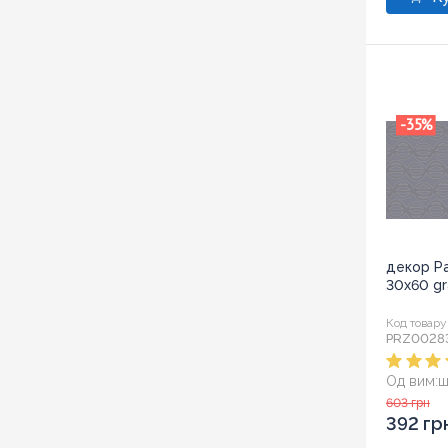
-35
%
декор Pa
30x60 gra
Код товару
PRZ0028
Од вим:
ш
Розмір:
3
603 грн
392 гр