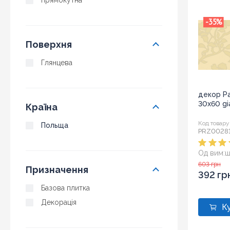
прямокутна
-35
%
Поверхня
Глянцева
декор Pa
30x60 gi
Країна
Код товару
Польща
PRZ0028
Од вим:
ш
Розмір:
3
603 грн
Призначення
392 гр
Базова плитка
Декорація