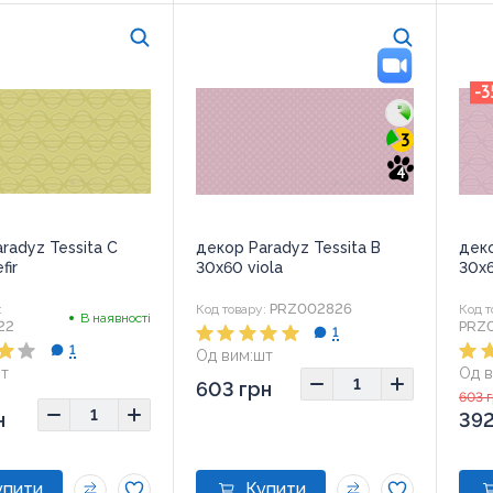
-3
3
4
radyz Tessita C
декор Paradyz Tessita B
деко
fir
30x60 viola
30x6
PRZ002826
:
Код товару:
Код т
В наявності
22
PRZ
1
1
Од вим:
шт
Розмір:
30x60
т
Од в
603 грн
0x60
Розм
603 
н
392