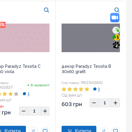
5
%
3
4
р Paradyz Tessita C
декор Paradyz Tessita B
0 viola
30x60 grafit
PRZ002831
овару:
Код товару:
В наявності
002827
1
1
Од вим:
шт
Розмір:
30x60
им:
шт
603 грн
ір:
30x60
грн
 грн