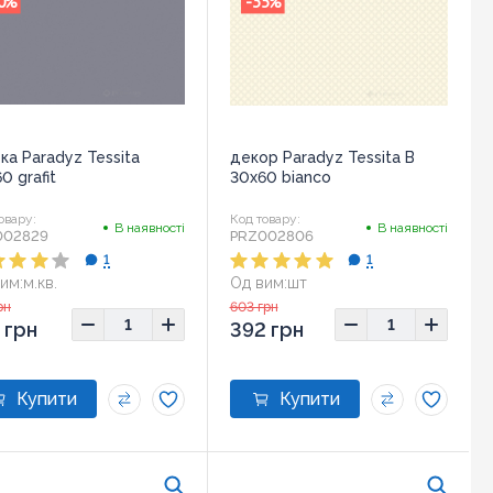
0
%
-35
%
ка Paradyz Tessita
декор Paradyz Tessita B
0 grafit
30x60 bianco
овару:
Код товару:
В наявності
В наявності
002829
PRZ002806
1
1
им:
м.кв.
Од вим:
шт
ір:
30x60
Розмір:
30x60
рн
603 грн
 грн
392 грн