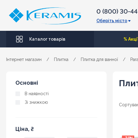
0 (800) 30-4
Оберіть місто
Каталог товарів
% Акці
Інтернет магазин
/
Плитка
/
Плитка для ванної
/
Par
Плит
Основні
В наявності
Зі знижкою
Сортуван
Ціна, ₴