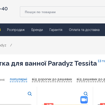
4-40
ї
Розпродаж
Бренди
Гарантія
Оплата та доставка
adyz
/
13 т
ка для ванної Paradyz Tessita
популярні
від дорогих до дешевих
від дешевих до 
ня: