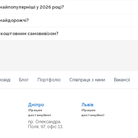
 найпопулярніші у 2026 році?
a найдорожчі?
безкоштовним самовивізом?
овіді
Блог
Портфоліо
Співпраця з нами
Вакансії
Дніпро
Львів
(Працює
(Працює
дистанційно)
дистанційно)
пр. Олександра
Поля, 97, офіс 13.