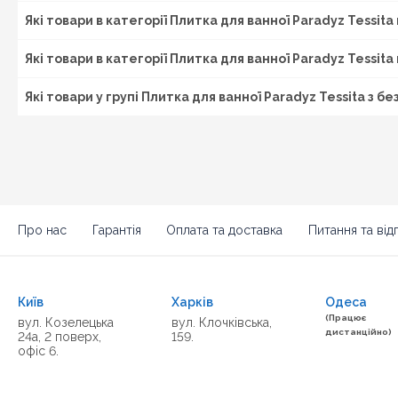
Які товари в категорії Плитка для ванної Paradyz Tessita
Які товари в категорії Плитка для ванної Paradyz Tessit
Які товари у групі Плитка для ванної Paradyz Tessita з 
Про нас
Гарантія
Оплата та доставка
Питання та відп
Київ
Харків
Одеса
(Працює
вул. Козелецька
вул. Клочківська,
дистанційно)
24а, 2 поверх,
159.
офіс 6.