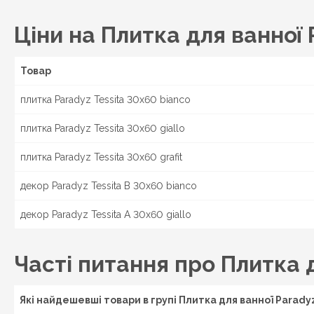
Пудрові відтінки Bianco, Giallo, Mocca, Zefir,
кольорах виглядає як гладке дзеркальне озе
Ціни на Плитка для ванної 
плитки в квіткових мотивах. У них гарні гі
Оригінальності в кімнату додасть плитка з
основи. Плитка Paradyz Tessita у вигляді вел
Товар
кімнаті загадковості. Фризи в колекції одното
плитка Paradyz Tessita 30x60 bianco
Дивіться весь асортимент в категорії
Плитка 
плитка Paradyz Tessita 30x60 giallo
Київ
Купуй с доставкой по Україні:
, Бровари
Харків
, Чугуїв, Красноград, Ізюм, Миколаїв,
плитка Paradyz Tessita 30x60 grafit
Львів
Одеса
Конотоп,
, Дрогобич, Стрий,
, 
декор Paradyz Tessita B 30x60 bianco
Кременчук, Миргород, Лубни, Вінниця, Жмер
Подільський, Івано-Франківськ, Калуш, Колом
декор Paradyz Tessita A 30x60 giallo
України.
Часті питання про Плитка д
Які найдешевші товари в групі Плитка для ванної Paradyz