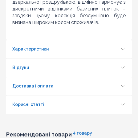
наявності і ціна на даний товар в іншому інтернет-
дзеркальної роздруківкою, відмінно гармонує з
магазині актуальна і діюча)
дискретними відтінками базисних плиток –
завдяки цьому колекція безсумнівно буде
визнана широким колом споживачів.
Характеристики
Відгуки
Доставка і оплата
Корисні статті
Оновити капчу
Надіслати
4 товару
Рекомендовані товари