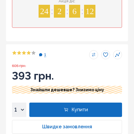
Акція діє:
24
2
6
12
1
605 грн.
393 грн.
Знайшли дешевше? Знизимо ціну
Купити
1
2
Швидке замовлення
3