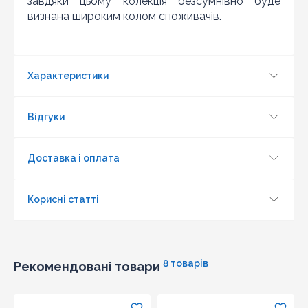
завдяки цьому колекція безсумнівно буде
визнана широким колом споживачів.
Характеристики
Відгуки
Оновити капчу
Доставка і оплата
Надіслати
Корисні статті
8 товарів
Рекомендовані товари