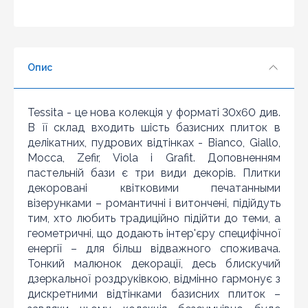
4
5
6
Опис
7
8
Знайшли дешевше?
9
Tessita - це нова колекція у форматі 30x60 див.
Шановні клієнти нашого магазину! Якщо ви блукаючи
10
В її склад входить шість базисних плиток в
по інтернету знайшли ціну потрібного Вам товару
делікатних, пудрових відтінках - Bianco, Giallo,
дешевше ніж у нас ... дайте нам знати, і ми будемо
раді запропонувати вигіднішу для Вас ціну (за умови,
Mocca, Zefir, Viola і Grafit. Доповненням
що товар даної моделі повинен бути у конкурента в
пастельній бази є три види декорів. Плитки
наявності і ціна на даний товар в іншому інтернет-
декоровані квітковими печатанными
магазині актуальна і діюча)
візерунками – романтичні і витончені, підійдуть
тим, хто любить традиційно підійти до теми, а
геометричні, що додають інтер'єру специфічної
енергії – для більш відважного споживача.
Тонкий малюнок декорації, десь блискучий
дзеркальної роздруківкою, відмінно гармонує з
дискретними відтінками базисних плиток –