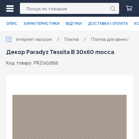
ОПИС
ХАРАКТЕРИСТИКИ
ВІДГУКИ
ДОСТАВКА І ОПЛАТА
КО
Інтернет магазин
/
Плитка
/
Плитка для ванної
/
Декор Paradyz Tessita B 30x60 mocca
Код товару: PRZ002816