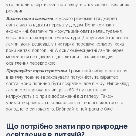
уточніть, чи є сертифікат про відсутність у складі шкідливих
речовин.
Визначтеся з лампами
. З усього різноманіття джерел
світла варто віддати перевагу діодам. Вони компактні,
економічні, безпечні та можуть змінювати налаштування
яскравості та колірної температури. Допустимі й галогенні
лампи: вони дешевші, у них гарна передача кольору, хоча
вони не такі довговічні. А ось люмінесцентні лампи через
мерехтіння не підходять для дитини – залиште їх для
освітлення передпокою
.
Прорахуйте характеристики
. Грамотний вибір освітлення
в дитячу повинен враховувати потужність та характер
світла. Воно повинно бути яскравим, але в міру. Наприклад,
лампи розжарювання вище за 60 Вт у настолках
напружують зір при відображенні від паперу. Також
уникайте крайності в кольорі світла: теплого жовтого та
холодного синюватого. Вибирайте нейтральне біле.
Що потрібно знати про природне
освітлення в дитячій?