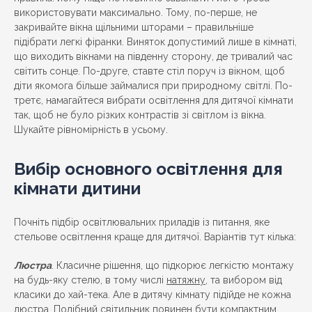
використовувати максимально. Тому, по-перше, не
закривайте вікна щільними шторами – правильніше
підібрати легкі фіранки. Виняток допустимий лише в кімнаті,
що виходить вікнами на південну сторону, де тривалий час
світить сонце. По-друге, ставте стіл поруч із вікном, щоб
діти якомога більше займалися при природному світлі. По-
третє, намагайтеся вибрати освітлення для дитячої кімнати
так, щоб не було різких контрастів зі світлом із вікна.
Шукайте рівномірність в усьому.
Вибір основного освітлення для
кімнати дитини
Почніть підбір освітлювальних приладів із питання, яке
стельове освітлення краще для дитячої. Варіантів тут кілька:
Люстра
. Класичне рішення, що підкорює легкістю монтажу
на будь-яку стелю, в тому числі
натяжну
, та вибором від
класики до хай-тека. Але в дитячу кімнату підійде не кожна
люстра
. Подібний світильник повинен бути компактним