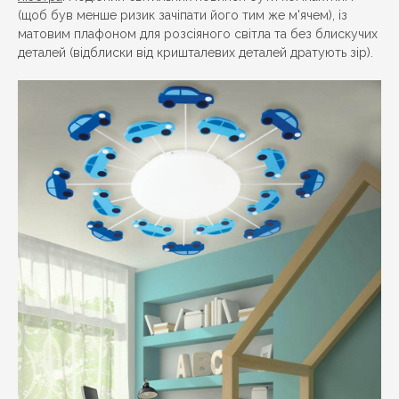
(щоб був менше ризик зачіпати його тим же м'ячем), із
матовим плафоном для розсіяного світла та без блискучих
деталей (відблиски від кришталевих деталей дратують зір).