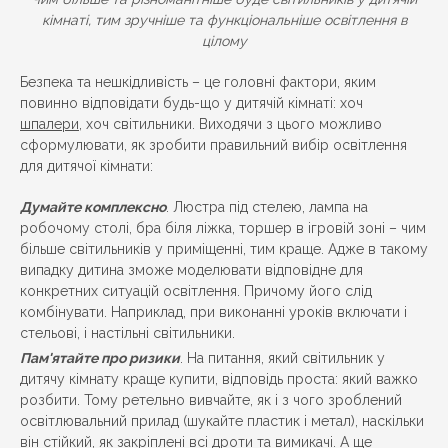
кімнаті, тим зручніше та функціональніше освітлення в
цілому
Безпека та нешкідливість – це головні фактори, яким
повинно відповідати будь-що у дитячій кімнаті: хоч
шпалери
, хоч світильники. Виходячи з цього можливо
сформулювати, як зробити правильний вибір освітлення
для дитячої кімнати:
Думайте комплексно
. Люстра під стелею, лампа на
робочому столі, бра біля ліжка, торшер в ігровій зоні – чим
більше світильників у приміщенні, тим краще. Адже в такому
випадку дитина зможе моделювати відповідне для
конкретних ситуацій освітлення. Причому його слід
комбінувати. Наприклад, при виконанні уроків включати і
стельові, і настільні світильники.
Пам'ятайте про ризики
. На питання, який світильник у
дитячу кімнату краще купити, відповідь проста: який важко
розбити. Тому ретельно вивчайте, як і з чого зроблений
освітлювальний прилад (шукайте пластик і метал), наскільки
він стійкий, як закріплені всі дроти та вимикачі. А ще