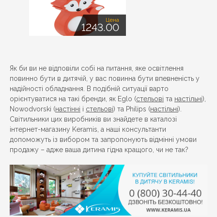
Цена
1243.00
Як би ви не відповіли собі на питання, яке освітлення
повинно бути в дитячій, у вас повинна бути впевненість у
надійності обладнання. В подібній ситуації варто
орієнтуватися на такі бренди, як Eglo (
стельові
та
настільні
),
Nowodvorski (
настінні
і
стельові
) та Philips (
настільні
).
Світильники цих виробників ви знайдете в каталозі
інтернет-магазину Keramis, а наші консультанти
допоможуть із вибором та запропонують відмінні умови
продажу – адже ваша дитина гідна кращого, чи не так?