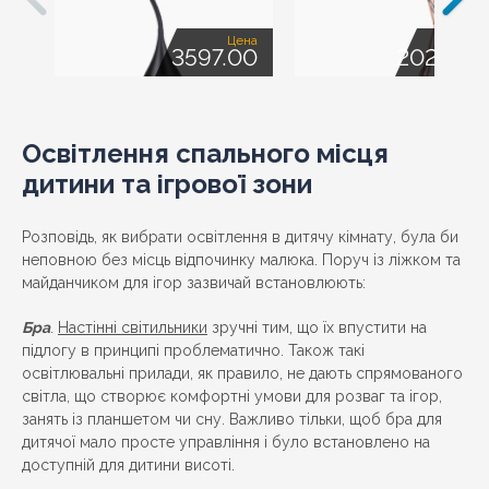
Цена
Це
3597.00
20261.0
Освітлення спального місця
дитини та ігрової зони
Розповідь, як вибрати освітлення в дитячу кімнату, була би
неповною без місць відпочинку малюка. Поруч із ліжком та
майданчиком для ігор зазвичай встановлюють:
Бра
.
Настінні світильники
зручні тим, що їх впустити на
підлогу в принципі проблематично. Також такі
освітлювальні прилади, як правило, не дають спрямованого
світла, що створює комфортні умови для розваг та ігор,
занять із планшетом чи сну. Важливо тільки, щоб бра для
дитячої мало просте управління і було встановлено на
доступній для дитини висоті.