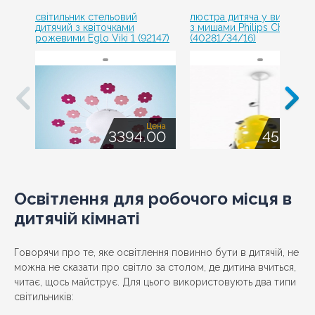
світильник стельовий
люстра дитяча у вигляді с
дитячий з квіточками
з мишами Philips Cheezzz
рожевими Eglo Viki 1 (92147)
(40281/34/16)
Цена
Це
3394.00
4550.0
Освітлення для робочого місця в
дитячій кімнаті
Говорячи про те, яке освітлення повинно бути в дитячій, не
можна не сказати про світло за столом, де дитина вчиться,
читає, щось майструє. Для цього використовують два типи
світильників: