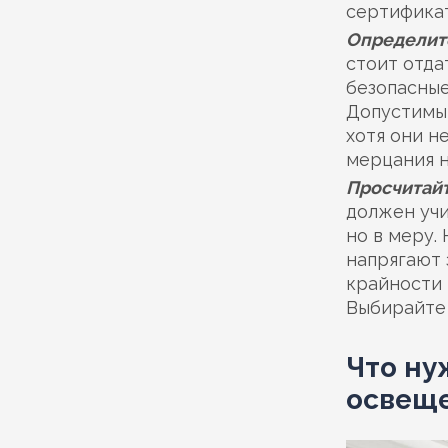
сертификат
Определит
стоит отда
безопасные
Допустимы 
хотя они н
мерцания н
Просчитайт
должен учи
но в меру.
напрягают 
крайности 
Выбирайте
Что ну
освеще