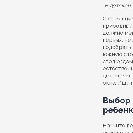
В детской
Светильник
природный 
должно меш
первых, не
подобрать 
южную стор
стол рядом
естественн
детской ко
окна. Ищит
Выбор 
ребенк
Начните по
освещение 