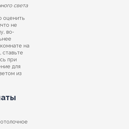
ного света
о оценить
ичто не
у, во-
ьнее
 комнате на
, ставьте
сь при
ение для
ветом из
наты
потолочное