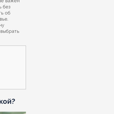
ве важен
ь без
ть об
вье.
ну
 выбрать
кой?