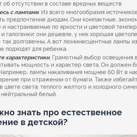
 об отсутствии в составе вредных веществ.
есь с лампами
. Из всего многообразия источнико
ть предпочтение диодам. Они компактные, эконо
 и настраиваемые по яркости и цветовой темпер
и галогенки: они дешевле, у них хорошая цветоп
е так долговечны. А вот люминесцентные лампы из
е подходят для ребенка.
е характеристики
. Грамотный выбор освещения 
тывать мощность и характер света. Он должен б
 Например, лампы накаливания мощнее 60 Вт в на
зрение при отражении от бумаги. Также избегай
в цвете света: теплого желтого и холодного сине
 нейтральный белый.
жно знать про естественное
ние в детской?