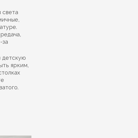
в света
мичные,
атуре.
ередача,
-за
в детскую
ыть ярким,
столках
те
ватого.