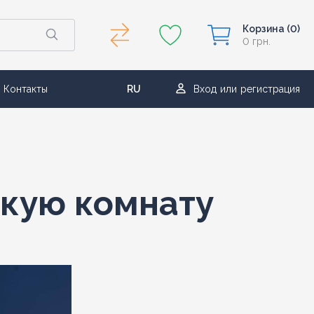
Корзина
(0)
0 грн.
Контакты
RU
Вход
или
регистрация
UA
скую комнату