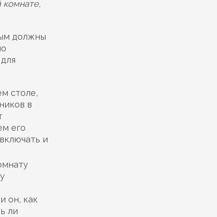
 комнате,
рым должны
но
 для
ем столе,
ников в
т
ем его
включать и
комнату
му
и он, как
ь ли