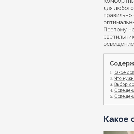
Комфортны
для любого
правильно 
оптимальны
Поэтому не
светильник
освещение
Содерж
Какое ос
Что нужн
Выбор ос
Освещени
Освещени
Какое 