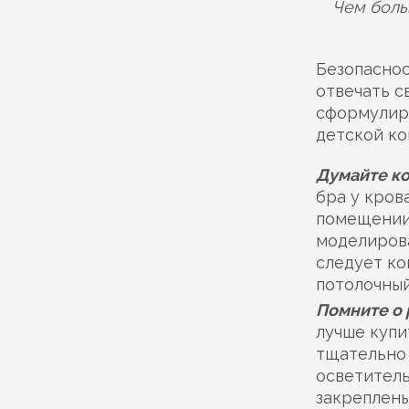
Чем боль
Безопаснос
отвечать с
сформулиро
детской ко
Думайте к
бра у кров
помещении,
моделирова
следует ко
потолочный
Помните о 
лучше купи
тщательно 
осветитель
закреплены