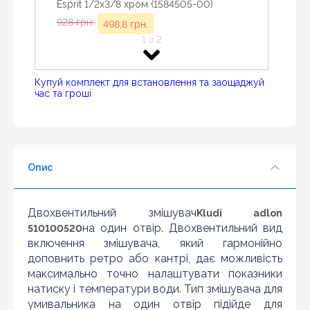
Esprit 1/2x3/8 хром (1584505-00)
928 грн.
498,8 грн.
1 з 2
Купуй комплект для встановлення та заощаджуй
час та гроші
- 44%
Знайшли дешевше?
кран приборный для водорозетки Kludi
Шановні клієнти нашого магазину! Якщо ви блукаючи
Опис
Esprit 1/2x3/8 хром (1584605-00)
по інтернету знайшли ціну потрібного Вам товару
дешевше ніж у нас ... дайте нам знати, і ми будемо
859 грн.
478,8 грн.
раді запропонувати вигіднішу для Вас ціну (за умови,
2 з 2
Двохвентильний змішувач
Kludi adlon
що товар даної моделі повинен бути у конкурента в
на один отвір. Двохвентильний вид
510100520
наявності і ціна на даний товар в іншому інтернет-
магазині актуальна і діюча)
включення змішувача, який гармонійно
доповнить ретро або кантрі, дає можливість
максимально точно налаштувати показники
натиску і температури води. Тип змішувача для
умивальника на один отвір підійде для