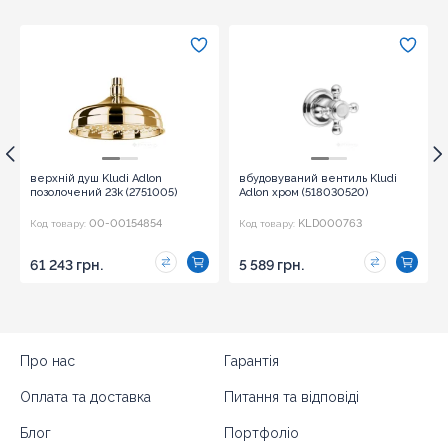
верхній душ Kludi Adlon
вбудовуваний вентиль Kludi
позолочений 23k (2751005)
Adlon хром (518030520)
00-00154854
KLD000763
Код товару:
Код товару:
61 243 грн.
5 589 грн.
Про нас
Гарантія
Оплата та доставка
Питання та відповіді
Блог
Портфоліо