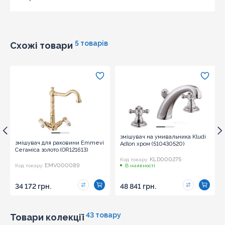
5 товарів
Схожі товари
змішувач на умивальника Kludi
змішувач для раковини Emmevi
Adlon хром (510430520)
Сегаміса золото (OR121613)
KLD000275
Код товару:
EMV000089
Код товару:
В наявності
34 172 грн.
48 841 грн.
43 товару
Товари колекції