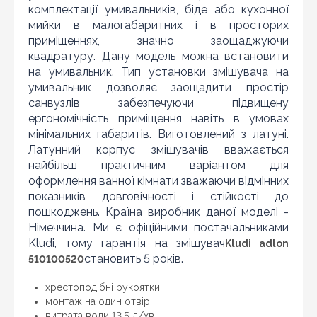
комплектації умивальників, біде або кухонної
мийки в малогабаритних і в просторих
приміщеннях, значно заощаджуючи
квадратуру. Дану модель можна встановити
на умивальник. Тип установки змішувача на
умивальник дозволяє заощадити простір
санвузлів забезпечуючи підвищену
ергономічність приміщення навіть в умовах
мінімальних габаритів. Виготовлений з латуні.
Латунний корпус змішувачів вважається
найбільш практичним варіантом для
оформлення ванної кімнати зважаючи відмінних
Оновити капчу
показників довговічності і стійкості до
пошкоджень. Країна виробник даної моделі -
Надіслати
Німеччина. Ми є офіційними постачальниками
Kludi, тому гарантія на змішувач
Kludi adlon
становить 5 років.
510100520
хрестоподібні рукоятки
монтаж на один отвір
витрата води 13,5 л/хв