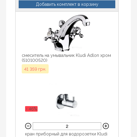
10
Добавить комплект в корзину
смеситель на умывальник Kludi Adlon хром
(510100520)
41 359 грн.
- 46%
кран приборный для водорозетки Kludi