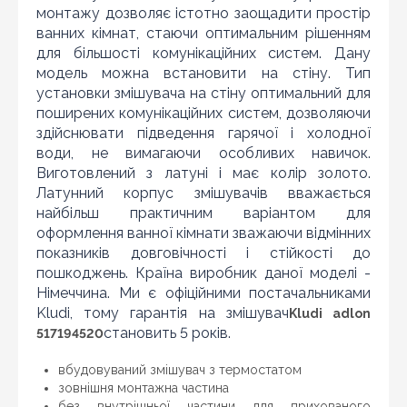
монтажу дозволяє істотно заощадити простір
ванних кімнат, стаючи оптимальним рішенням
для більшості комунікаційних систем. Дану
модель можна встановити на стіну. Тип
установки змішувача на стіну оптимальний для
поширених комунікаційних систем, дозволяючи
здійснювати підведення гарячої і холодної
води, не вимагаючи особливих навичок.
Виготовлений з латуні і має колір золото.
Латунний корпус змішувачів вважається
найбільш практичним варіантом для
оформлення ванної кімнати зважаючи відмінних
показників довговічності і стійкості до
пошкоджень. Країна виробник даної моделі -
Німеччина. Ми є офіційними постачальниками
Kludi, тому гарантія на змішувач
Kludi adlon
Знайшли дешевше?
становить 5 років.
517194520
Шановні клієнти нашого магазину! Якщо ви блукаючи
вбудовуваний змішувач з термостатом
по інтернету знайшли ціну потрібного Вам товару
зовнішня монтажна частина
дешевше ніж у нас ... дайте нам знати, і ми будемо
без внутрішньої частини для прихованого