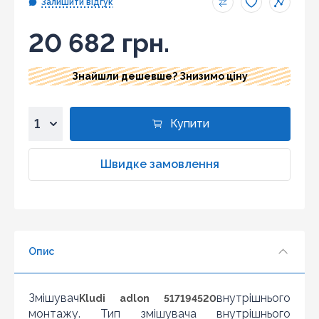
Залишити відгук
20 682 грн.
Знайшли дешевше? Знизимо ціну
Купити
1
2
Швидке замовлення
3
4
5
6
Опис
7
8
9
Змішувач
внутрішнього
Kludi adlon 517194520
10
монтажу. Тип змішувача внутрішнього