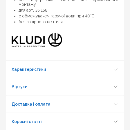
раді запропонувати вигіднішу для Вас ціну (за умови,
монтажу
що товар даної моделі повинен бути у конкурента в
для арт. 35 158
наявності і ціна на даний товар в іншому інтернет-
c обмежувачем гарячої води при 40°C
магазині актуальна і діюча)
без запірного вентиля
Характеристики
Відгуки
Доставка і оплата
Оновити капчу
Корисні статті