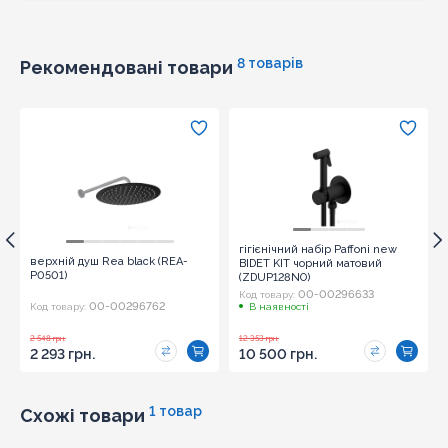
Надіслати
8 товарів
Рекомендовані товари
гігієнічний набір Paffoni new
верхній душ Rea black (REA-
BIDET KIT чорний матовий
P0501)
(ZDUP128NO)
00-00296633
Код товару:
00-00296762
Код товару:
В наявності
2 548 грн.
12 353 грн.
2 293 грн.
10 500 грн.
1 товар
Схожі товари