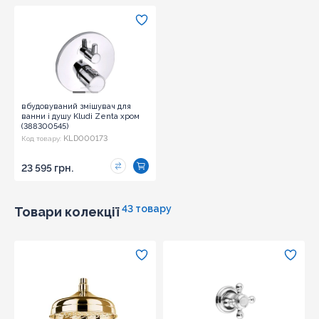
вбудовуваний змішувач для
ванни і душу Kludi Zenta хром
(388300545)
KLD000173
Код товару:
23 595 грн.
43 товару
Товари колекції